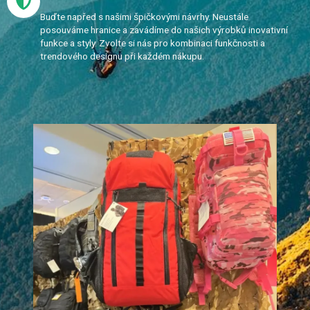
Buďte napřed s našimi špičkovými návrhy. Neustále
posouváme hranice a zavádíme do našich výrobků inovativní
funkce a styly. Zvolte si nás pro kombinaci funkčnosti a
trendového designu při každém nákupu.