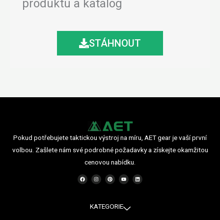
produktu a katalog
STÁHNOUT
Pokud potřebujete taktickou výstroj na míru, AET gear je vaší první
volbou. Zašlete nám své podrobné požadavky a získejte okamžitou
cenovou nabídku.
F
I
P
Y
L
a
n
i
o
i
c
s
n
u
n
e
t
t
t
k
b
a
e
u
e
o
g
r
b
d
o
r
e
e
i
KATEGORIE
k
a
s
n
m
t