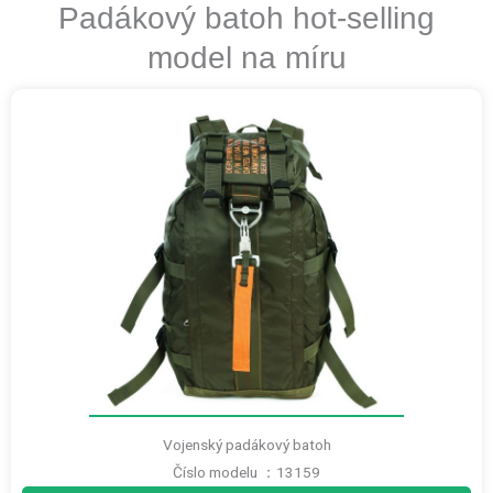
Padákový batoh hot-selling
model na míru
Vojenský padákový batoh
Číslo modelu ：13159