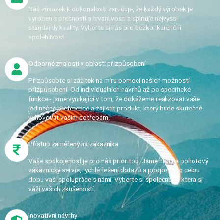
Náš závazek k dokonalosti zaručuje, že každý výrobek je
vyroben s přesností a trvanlivostí a splňuje nejvyšší
standardy kvality. Vyberte si nás pro bezkonkurenční
spolehlivost.
Odborné znalosti v oblasti přizpůsobení
Přizpůsobte si zážitek na míru pomocí našich možností
přizpůsobení. Od individuálních návrhů až po specifické
funkce - jsme vynikající v tom, že dokážeme realizovat vaše
jedinečné preference a zajistit produkt, který bude skutečně
vyhovovat vašim potřebám.
Přístup zaměřený na zákazníka
Vaše spokojenost je pro nás prioritou. Jsme hrdí na pohotový
zákaznický servis, rychlé řešení dotazů a podporu po celou
dobu vaší spolupráce s námi. Vyberte si společnost, která si
váží vašich zkušeností.
Inovativní návrhy