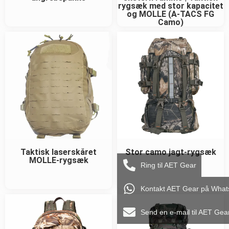
rygsæk med stor kapacitet
og MOLLE (A-TACS FG
Camo)
Taktisk laserskåret
Stor camo jagt-rygsæk
MOLLE-rygsæk
Ring til AET Gear
Kontakt AET Gear på Wha
Send en e-mail til AET Gea