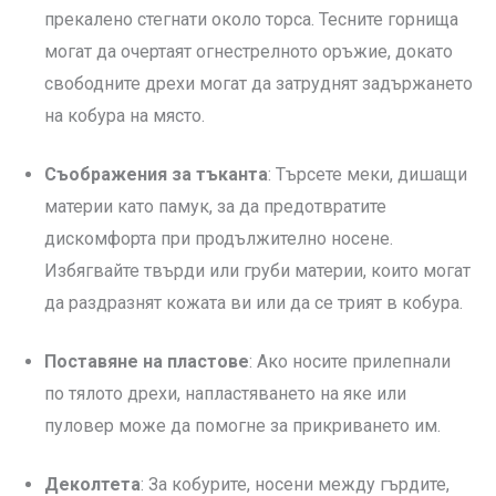
прекалено стегнати около торса. Тесните горнища
могат да очертаят огнестрелното оръжие, докато
свободните дрехи могат да затруднят задържането
на кобура на място.
Съображения за тъканта
: Търсете меки, дишащи
материи като памук, за да предотвратите
дискомфорта при продължително носене.
Избягвайте твърди или груби материи, които могат
да раздразнят кожата ви или да се трият в кобура.
Поставяне на пластове
: Ако носите прилепнали
по тялото дрехи, напластяването на яке или
пуловер може да помогне за прикриването им.
Деколтета
: За кобурите, носени между гърдите,