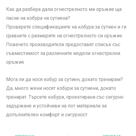
Как да разбера дали огнестрелното ми оръжие ще
пасне на кобура на сутиена?
Проверете спецификациите на кобура за сутиен и ги
сравнете с размерите на огнестрелното си оръжие.
Повечето производители предоставят списък със
съвместимост за различните модели огнестрелни
оръжия.
Мога ли да нося кобур за сутиен, докато тренирам?
Да, много жени носят кобури за сутиени, докато
тренират. Търсете кобури, проектирани със сигурно
задържане и устойчиви на пот материали за
допълнителен комфорт и сигурност.
Предишна
Nex