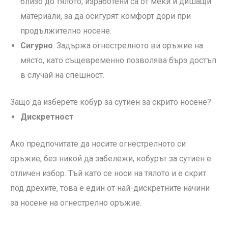
близо до тялото, изработени са от меки и дишащи
материали, за да осигурят комфорт дори при
продължително носене.
Сигурно
: Задържа огнестрелното ви оръжие на
място, като същевременно позволява бърз достъп
в случай на спешност.
Защо да изберете кобур за сутиен за скрито носене?
Дискретност
Ако предпочитате да носите огнестрелното си
оръжие, без никой да забележи, кобурът за сутиен е
отличен избор. Тъй като се носи на тялото и е скрит
под дрехите, това е един от най-дискретните начини
за носене на огнестрелно оръжие.