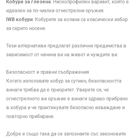
Кобури за глезена
: Нископрофилен вариант, който е
идеален за по-малки огнестрелни оръжия.
IWB кобури
: Кобурите за колана са класически избор
за скрито носене.
Тези алтернативи предлагат различни предимства в
зависимост от начина ви на живот и нуждите ви.
Безопасност и правни съображения
Когато използвате кобур за сутиен, безопасността
винаги трябва да е приоритет. Уверете се, че
огнестрелното ви оръжие е винаги здраво прибрано
в кобура и че практикувате безопасно изваждане и
повторно прибиране.
Добре е също така да се запознаете със законовите