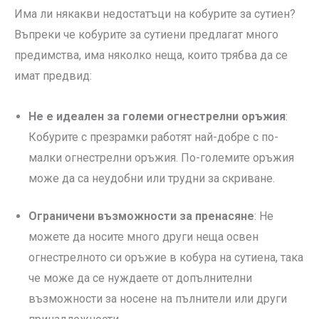
Има ли някакви недостатъци на кобурите за сутиен?
Въпреки че кобурите за сутиени предлагат много
предимства, има няколко неща, които трябва да се
имат предвид:
Не е идеален за големи огнестрелни оръжия
:
Кобурите с презрамки работят най-добре с по-
малки огнестрелни оръжия. По-големите оръжия
може да са неудобни или трудни за скриване.
Ограничени възможности за пренасяне
: Не
можете да носите много други неща освен
огнестрелното си оръжие в кобура на сутиена, така
че може да се нуждаете от допълнителни
възможности за носене на пълнители или други