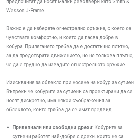
предпочитат да носят малки револвери като Smith &
Wesson J-Frame.
Важно е да изберете огнестрелно оръжие, с което се
чувствате комфортно, и което да пасва добре в
кобура. Прилягането трябва да е достатъчно плътно,
за да предотврати движението, но не толкова плътно,
че да е трудно да извадите огнестрелното оръжие.
Изисквания за облекло при носене на кобур за сутиен
Въпреки че кобурите за сутиени са проектирани да се
носят дискретно, има някои съображения за
облеклото, които трябва да се имат предвид:
Прилепнали или свободни дрехи
: Кобурите за
сутиени работят най-добре с дрехи, които не са