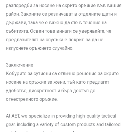
разпоредби за носене на скрито оръжие във вашия
район. Законите се различават в отделните щати и
държави, така че е важно да сте в течение на
събитията. Освен това винаги се уверявайте, че
предпазителят на спусъка е покрит, за да не
изпуснете оръжието случайно.
Заключение
Кобурите за сутиени са отлично решение за скрито
носене на оръжие за жени, тъй като предлагат
удобство, дискретност и бърз достъп до
огнестрелното оръжие.
At AET, we specialize in providing high-quality tactical
gear, including a variety of custom products and tailored