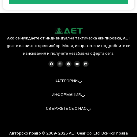
Ако се нуждаете от индивидуална тактическа екипировка, AET
gear е вашият първи избор. Моля, изпратете ни подробните си
изисквания и получете незабавна оферта сега.
F
I
P
Y
L
a
n
i
o
i
c
s
n
u
n
e
t
t
t
k
b
a
e
u
e
o
g
r
b
d
o
r
e
e
i
КАТЕГОРИИ
k
a
s
n
m
t
ИНФОРМАЦИЯ
СВЪРЖЕТЕ СЕ С НАС
Авторско право © 2009- 2025 AET Gear Co, Ltd. Всички права