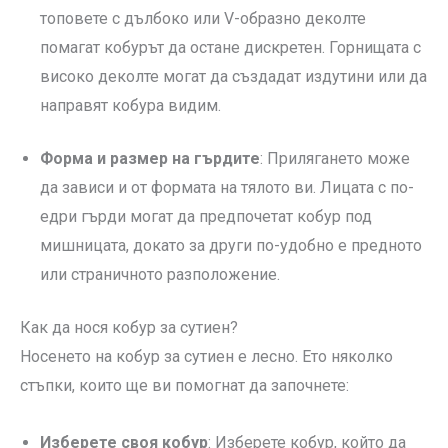
топовете с дълбоко или V-образно деколте
помагат кобурът да остане дискретен. Горнищата с
високо деколте могат да създадат издутини или да
направят кобура видим.
Форма и размер на гърдите
: Прилягането може
да зависи и от формата на тялото ви. Лицата с по-
едри гърди могат да предпочетат кобур под
мишницата, докато за други по-удобно е предното
или страничното разположение.
Как да нося кобур за сутиен?
Носенето на кобур за сутиен е лесно. Ето няколко
стъпки, които ще ви помогнат да започнете:
Изберете своя кобур
: Изберете кобур, който да