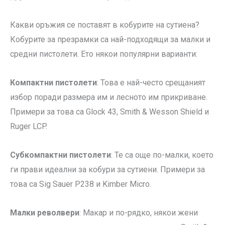
Какви оръжия се поставят в кобурите на сутиена?
Кобурите за презрамки са най-подходящи за малки и
средни пистолети. Ето някои популярни варианти:
Компактни пистолети
: Това е най-често срещаният
избор поради размера им и лесното им прикриване.
Примери за това са Glock 43, Smith & Wesson Shield и
Ruger LCP.
Субкомпактни пистолети
: Те са още по-малки, което
ги прави идеални за кобури за сутиени. Примери за
това са Sig Sauer P238 и Kimber Micro.
Малки револвери
: Макар и по-рядко, някои жени