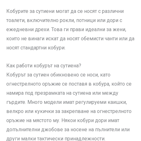
Кобурите за сутиени могат да се носят с различни
тоалети, включително рокли, потници или дори с
ежедневни дрехи. Това ги прави идеални за жени,
които не винаги искат да носят обемисти чанти или да
носят стандартни кобури.
Как работи кобурът на сутиена?
Кобурът за сутиен обикновено се носи, като
огнестрелното оръжие се поставя в кобура, който се
намира под презрамката на сутиена или между
гърдите. Много модели имат регулируеми каишки,
велкро или кукички за закрепване на огнестрелното
оръжие на мястото му. Някои кобури дори имат
допълнителни джобове за носене на пълнители или
други малки тактически принадлежности.