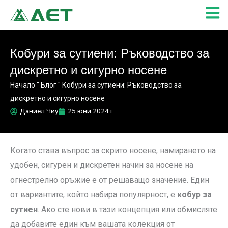
Skip
to
content
Кобури за сутиени: Ръководство за
дискретно и сигурно носене
Начало
"
Блог
"
Кобури за сутиени: Ръководство за
дискретно и сигурно носене
Даниел Чиу
25 юни 2024 г.
Когато става въпрос за скрито носене, намирането на
удобен, сигурен и дискретен начин за носене на
огнестрелно оръжие е от решаващо значение. Един
от вариантите, който набира популярност, е
кобур за
сутиен
. Ако сте нови в тази концепция или обмисляте
да добавите един към вашата колекция от