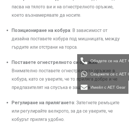
пасва на тялото ви и на огнестрелното оръжие,
което възнамерявате да носите.
Позициониране на кобура
: В зависимост от
дизайна поставете кобура под мишницата, между
гърдите или отстрани на торса.
Обадете се на AET 
Поставете огнестрелното си оръжие
:
Внимателно поставете огнестрелното оръжие в
Свържете се с AET 
кобура, като се уверите, че то приляга добре и че
предпазителят на спусъка е защитен.
Имейл с AET Gear
Регулиране на прилягането
: Затегнете ремъците
или регулирайте велкрото, за да се уверите, че
кобурът приляга удобно.