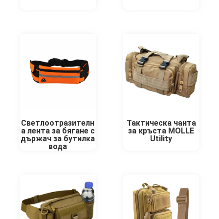
Светлоотразителн
Тактическа чанта
а лента за бягане с
за кръста MOLLE
държач за бутилка
Utility
вода