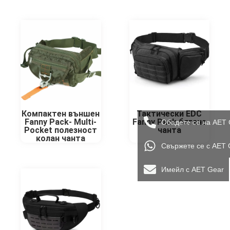
Компактен външен
Тактически EDC
Fanny Pack- Multi-
Fanny Pack бягане
Обадете се на AET 
Pocket полезност
чанта
колан чанта
Свържете се с AET 
Имейл с AET Gear