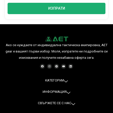
ИЗПРАТИ
Ако се нуждаете от индивидуална тактическа екипировка, AET
gear е вашият първи избор. Моля, изпратете ни подробните си
изисквания и получете незабавна оферта сега.
F
I
P
Y
L
a
n
i
o
i
c
s
n
u
n
e
t
t
t
k
b
a
e
u
e
o
g
r
b
d
o
r
e
e
i
КАТЕГОРИИ
k
a
s
n
m
t
ИНФОРМАЦИЯ
СВЪРЖЕТЕ СЕ С НАС