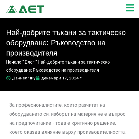
Skip
to
content
Най-добрите тъкани за тактическо
оборудване: Ръководство на
производителя
Начало
"
Блог
"
Най-добрите тъкани за тактическо
оборудване: Ръководство на производителя
Даниел Чиу
декември 17, 2024 г.
За професионалистите, които разчитат на
оборудването си, изборът на материя не е въпрос
на предпочитание - това е критично решение,
което оказва влияние върху производителността,