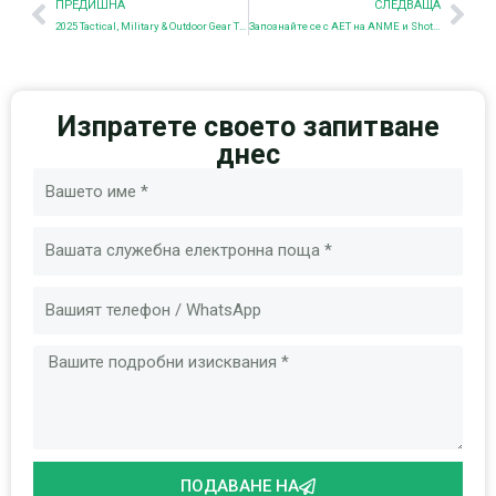
Предишна
Nex
ПРЕДИШНА
СЛЕДВАЩА
2025 Tactical, Military & Outdoor Gear Trends: A Manufacturing and Market Perspective
Запознайте се с AET на ANME и Shot Show 2025!
Изпратете своето запитване
днес
Име
Имейл
Съобщение
ПОДАВАНЕ НА