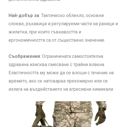
Най-добър за
: Тактическо облекло, основни
слоеве, ръкавици и регулируеми части на раници и
жилетки, при които гъвкавостта и
ергономичността са от съществено значение.
Съображения
: Ограничената самостоятелна
здравина изисква смесване с трайни влакна.
Еластичността му може да се влоши с течение на
времето, ако се натоварва прекомерно или се
излага на въздействието на агресивни химикали.