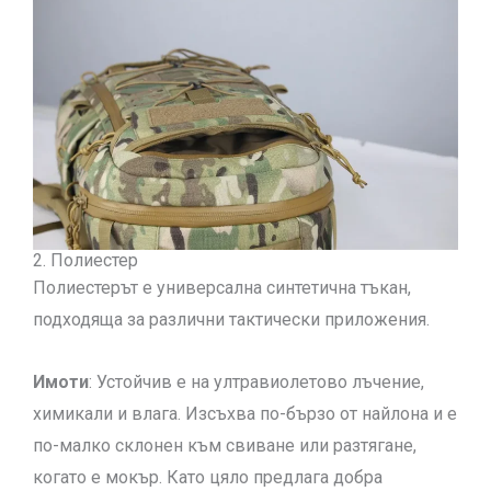
2. Полиестер
Полиестерът е универсална синтетична тъкан,
подходяща за различни тактически приложения.
Имоти
: Устойчив е на ултравиолетово лъчение,
химикали и влага. Изсъхва по-бързо от найлона и е
по-малко склонен към свиване или разтягане,
когато е мокър. Като цяло предлага добра