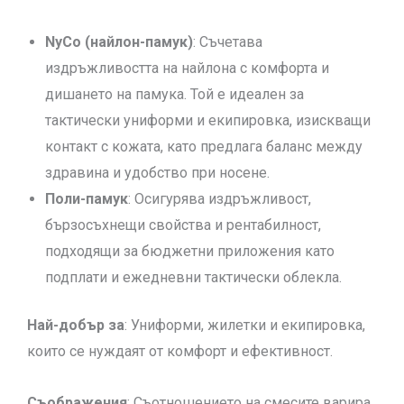
NyCo (найлон-памук)
: Съчетава
издръжливостта на найлона с комфорта и
дишането на памука. Той е идеален за
тактически униформи и екипировка, изискващи
контакт с кожата, като предлага баланс между
здравина и удобство при носене.
Поли-памук
: Осигурява издръжливост,
бързосъхнещи свойства и рентабилност,
подходящи за бюджетни приложения като
подплати и ежедневни тактически облекла.
Най-добър за
: Униформи, жилетки и екипировка,
които се нуждаят от комфорт и ефективност.
Съображения
: Съотношението на смесите варира,