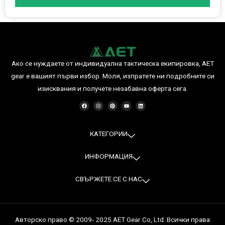
Ако се нуждаете от индивидуална тактическа екипировка, AET
gear е вашият първи избор. Моля, изпратете ни подробните си
изисквания и получете незабавна оферта сега.
F
I
P
Y
L
a
n
i
o
i
c
s
n
u
n
e
t
t
t
k
b
a
e
u
e
o
g
r
b
d
o
r
e
e
i
КАТЕГОРИИ
k
a
s
n
m
t
ИНФОРМАЦИЯ
СВЪРЖЕТЕ СЕ С НАС
Авторско право © 2009- 2025 AET Gear Co, Ltd. Всички права