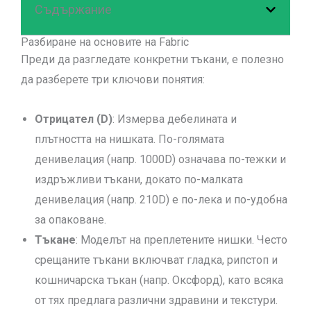
Съдържание
Разбиране на основите на Fabric
Преди да разгледате конкретни тъкани, е полезно
да разберете три ключови понятия:
Отрицател (D)
: Измерва дебелината и
плътността на нишката. По-голямата
денивелация (напр. 1000D) означава по-тежки и
издръжливи тъкани, докато по-малката
денивелация (напр. 210D) е по-лека и по-удобна
за опаковане.
Тъкане
: Моделът на преплетените нишки. Често
срещаните тъкани включват гладка, рипстоп и
кошничарска тъкан (напр. Оксфорд), като всяка
от тях предлага различни здравини и текстури.