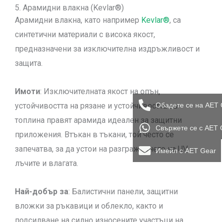
5. Арамидни влакна (Kevlar®)
Арамидни влакна, като например
Kevlar®
, са
синтетични материали с висока якост,
предназначени за изключителна издръжливост и
защита.
Имоти
: Изключителната якост на опън,
Обадете се на AET 
устойчивостта на рязане и устойчивостта на
топлина правят арамида идеален за защитни
Свържете се с AET 
приложения. Втъкан в тъкани, той често се
запечатва, за да устои на разграждането на UV
Имейл с AET Gear
лъчите и влагата.
Най-добър за
: Балистични панели, защитни
вложки за ръкавици и облекло, както и
подсилване на силно износените участъци на