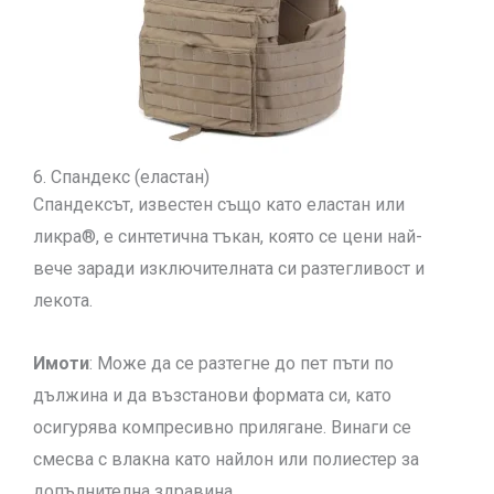
6. Спандекс (еластан)
Спандексът, известен също като еластан или
ликра®, е синтетична тъкан, която се цени най-
вече заради изключителната си разтегливост и
лекота.
Имоти
: Може да се разтегне до пет пъти по
дължина и да възстанови формата си, като
осигурява компресивно прилягане. Винаги се
смесва с влакна като найлон или полиестер за
допълнителна здравина.