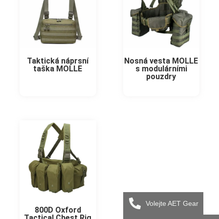
Taktická náprsní
Nosná vesta MOLLE
taška MOLLE
s modulárními
pouzdry
Volejte AET Gear
800D Oxford
Tactical Chest Rig