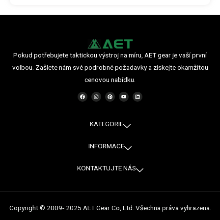
Pokud potřebujete taktickou výstroj na míru, AET gear je vaší první
volbou. Zašlete nám své podrobné požadavky a získejte okamžitou
cenovou nabídku.
F
I
P
Y
L
a
n
i
o
i
c
s
n
u
n
e
t
t
t
k
b
a
e
u
e
o
g
r
b
d
o
r
e
e
i
KATEGORIE
k
a
s
n
m
t
INFORMACE
KONTAKTUJTE NÁS
Copyright © 2009- 2025 AET Gear Co, Ltd. Všechna práva vyhrazena.