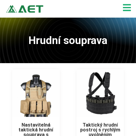
Přeskočit
na
obsah
Hrudní souprava
Nastavitelná
Taktický hrudní
taktická hrudní
postroj s rychlým
souprava s
uvolněním