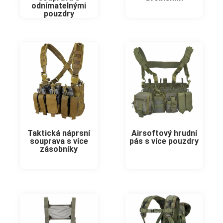
odnímatelnými
pouzdry
Taktická náprsní
Airsoftový hrudní
souprava s více
pás s více pouzdry
zásobníky