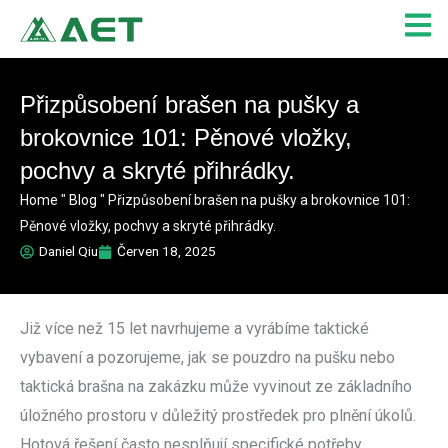
Přeskočit
na
obsah
Přizpůsobení brašen na pušky a
brokovnice 101: Pěnové vložky,
pochvy a skryté přihrádky.
Home
"
Blog
"
Přizpůsobení brašen na pušky a brokovnice 101:
Pěnové vložky, pochvy a skryté přihrádky.
Daniel Qiu
Červen 18, 2025
Již více než 15 let navrhujeme a vyrábíme taktické
vybavení a pozorujeme, jak se pouzdro na pušku nebo
taktická brašna na zakázku může vyvinout ze základního
úložného prostoru v důležitý prostředek pro plnění úkolů.
Hotová řešení často nesplňují specifické potřeby