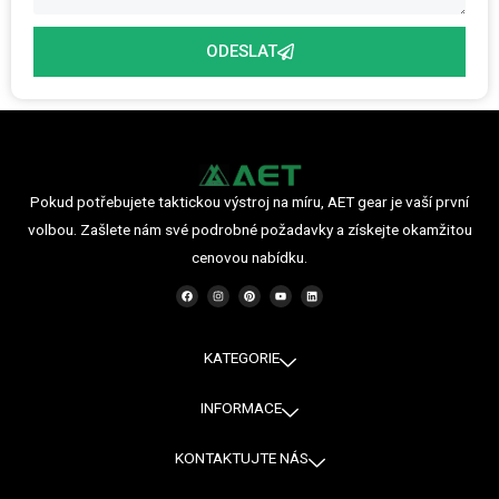
ODESLAT
Pokud potřebujete taktickou výstroj na míru, AET gear je vaší první
volbou. Zašlete nám své podrobné požadavky a získejte okamžitou
cenovou nabídku.
F
I
P
Y
L
a
n
i
o
i
c
s
n
u
n
e
t
t
t
k
b
a
e
u
e
o
g
r
b
d
o
r
e
e
i
KATEGORIE
k
a
s
n
m
t
INFORMACE
KONTAKTUJTE NÁS