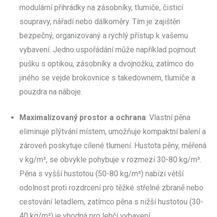
modulární přihrádky na zásobníky, tlumiče, čisticí
soupravy, nářadí nebo dálkoměry. Tím je zajištěn
bezpečný, organizovaný a rychlý přístup k vašemu
vybavení. Jedno uspořádání může například pojmout
pušku s optikou, zásobníky a dvojnožku, zatímco do
jiného se vejde brokovnice s takedownem, tlumiče a
pouzdra na náboje.
Maximalizovaný prostor a ochrana
: Vlastní pěna
eliminuje plýtvání místem, umožňuje kompaktní balení a
zároveň poskytuje cílené tlumení. Hustota pěny, měřená
v kg/m³, se obvykle pohybuje v rozmezí 30-80 kg/m³.
Pěna s vyšší hustotou (50-80 kg/m³) nabízí větší
odolnost proti rozdrcení pro těžké střelné zbraně nebo
cestování letadlem, zatímco pěna s nižší hustotou (30-
40 kg/m³) je vhodná pro lehčí vybavení.