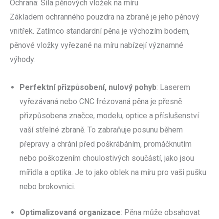
Ochrana: Síla pěnových vložek na míru
Základem ochranného pouzdra na zbraně je jeho pěnový
vnitřek. Zatímco standardní pěna je výchozím bodem,
pěnové vložky vyřezané na míru nabízejí významné
výhody:
Perfektní přizpůsobení, nulový pohyb
: Laserem
vyřezávaná nebo CNC frézovaná pěna je přesně
přizpůsobena značce, modelu, optice a příslušenství
vaší střelné zbraně. To zabraňuje posunu během
přepravy a chrání před poškrábáním, promáčknutím
nebo poškozením choulostivých součástí, jako jsou
mířidla a optika. Je to jako oblek na míru pro vaši pušku
nebo brokovnici.
Optimalizovaná organizace
: Pěna může obsahovat