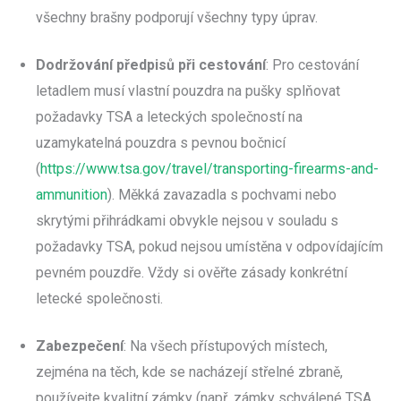
všechny brašny podporují všechny typy úprav.
Dodržování předpisů při cestování
: Pro cestování
letadlem musí vlastní pouzdra na pušky splňovat
požadavky TSA a leteckých společností na
uzamykatelná pouzdra s pevnou bočnicí
(
https://www.tsa.gov/travel/transporting-firearms-and-
ammunition
). Měkká zavazadla s pochvami nebo
skrytými přihrádkami obvykle nejsou v souladu s
požadavky TSA, pokud nejsou umístěna v odpovídajícím
pevném pouzdře. Vždy si ověřte zásady konkrétní
letecké společnosti.
Zabezpečení
: Na všech přístupových místech,
zejména na těch, kde se nacházejí střelné zbraně,
používejte kvalitní zámky (např. zámky schválené TSA