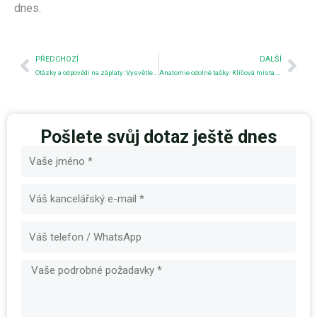
dnes.
Předchozí
Nex
PŘEDCHOZÍ
DALŠÍ
Otázky a odpovědi na záplaty: Vysvětlení nášivek Hook & Loop, Morale a Tactical Patches
Anatomie odolné tašky: Klíčová místa namáhání a strategie vyztužení
Pošlete svůj dotaz ještě dnes
Název
E-
mail
Zpráva