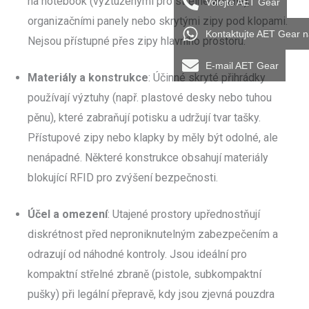
na notebook (vyztuženými pro střelné zbraně),
Volejte AET Gear
organizačními panely nebo skrytými zipy pod klopami.
Kontaktujte AET Gear 
Nejsou přístupné přes zipy hlavního prostoru.
E-mail AET Gear
Materiály a konstrukce
: Účinné skryté přihrádky
používají výztuhy (např. plastové desky nebo tuhou
pěnu), které zabraňují potisku a udržují tvar tašky.
Přístupové zipy nebo klapky by měly být odolné, ale
nenápadné. Některé konstrukce obsahují materiály
blokující RFID pro zvýšení bezpečnosti.
Účel a omezení
: Utajené prostory upřednostňují
diskrétnost před neproniknutelným zabezpečením a
odrazují od náhodné kontroly. Jsou ideální pro
kompaktní střelné zbraně (pistole, subkompaktní
pušky) při legální přepravě, kdy jsou zjevná pouzdra