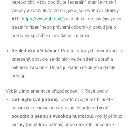
nepraktická. Vždy dodržujte federální, státní a místní
zákony a konzultujte zdroje, jako jsou webové stránky
ATF (
https://www.atf.gov/
) a místními orgány činnými v
trestním řízení nebo právními odborníky, pokud jde o
předpisy specifické pro danou jurisdikci.
Realistická očekávání
: Prostor v tajných přihrádkách je
omezený, obvykle se do nich vejde střelná zbraň a
náhradní zásobník. Důraz je kladen na ukrytí a rychlý
přístup.
Výběr a implementace přizpůsobení: Klíčové úvahy
Definujte své potřeby
: Určete svůj primární účel -
maximální ochrana při cestování letadlem (
tvrdé
pouzdro s pěnou s vysokou hustotou
), rychlý přístup
na túry (pouzdro v batohu) nebo diskrétní nošení ve