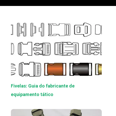
Fivelas: Guia do fabricante de
equipamento tático