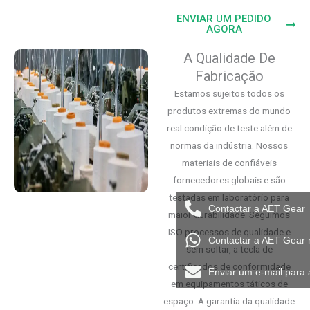
ENVIAR UM PEDIDO
AGORA
A Qualidade De
Fabricação
Estamos sujeitos todos os
produtos extremas do mundo
real condição de teste além de
normas da indústria. Nossos
materiais de confiáveis
fornecedores globais e são
testadas em laboratório para
Contactar a AET Gear
maior durabilidade. Seguimos
ISO processos de qualidade e
Contactar a AET Gear
sem soltar, a tecla de
certificados de conformidade
Enviar um e-mail para
em equipamentos táticos de
espaço. A garantia da qualidade