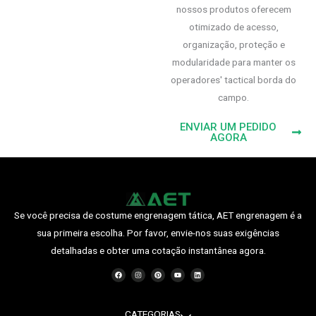
nossos produtos oferecem
otimizado de acesso,
organização, proteção e
modularidade para manter os
operadores' tactical borda do
campo.
ENVIAR UM PEDIDO
AGORA
Se você precisa de costume engrenagem tática, AET engrenagem é a
sua primeira escolha. Por favor, envie-nos suas exigências
detalhadas e obter uma cotação instantânea agora.
F
I
P
Y
O
a
n
i
o
L
c
s
n
u
i
e
t
t
t
n
b
a
e
u
k
o
g
r
b
e
o
r
e
e
d
CATEGORIAS