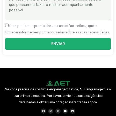
Para podermos prestar-lhe uma assistência eficaz, queira
fornecer informações pormenorizadas sobre as suas necessidades.
ENVIAR
Se você precisa de costume engrenagem tática, AET engrenagem é a
sua primeira escolha. Por favor, envie-nos suas exigências
detalhadas e obter uma cotação instantânea agora.
F
I
P
Y
O
a
n
i
o
L
c
s
n
u
i