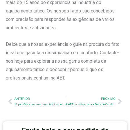
mais de 15 anos de experiência na indústria do
equipamento tático. Os nossos fatos são concebidos
com precisão para responder às exigências de vários
ambientes e actividades.
Deixe que a nossa experiência o guie na procura do fato
ideal que garanta a dissimulação e o conforto. Contacte-
nos hoje para explorar a nossa gama completa de
equipamento tático e descobrir porque é que os
profissionais confiam na AET.
Anterior
Nex
ANTERIOR
PRÓXIMO
11 padrões a procurar num fabricante de equipamento tático
A AET convida-o para a Feira de Cantão 2024!