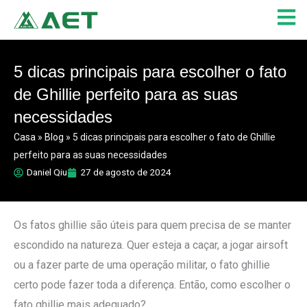
Skip
to
content
5 dicas principais para escolher o fato
de Ghillie perfeito para as suas
necessidades
Casa
»
Blog
»
5 dicas principais para escolher o fato de Ghillie
perfeito para as suas necessidades
Daniel Qiu
27 de agosto de 2024
Os fatos ghillie são úteis para quem precisa de se manter
escondido na natureza. Quer esteja a caçar, a jogar airsoft
ou a fazer parte de uma operação militar, o fato ghillie
certo pode fazer toda a diferença. Então, como escolher o
fato ghillie mais adequado?