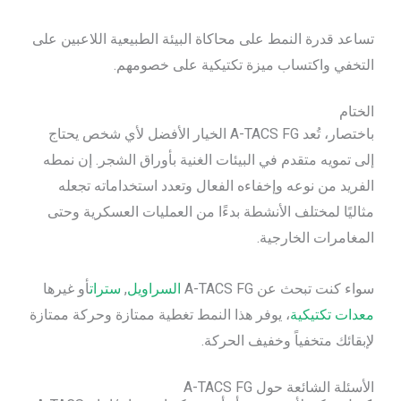
تساعد قدرة النمط على محاكاة البيئة الطبيعية اللاعبين على
التخفي واكتساب ميزة تكتيكية على خصومهم.
الختام
باختصار، تُعد A-TACS FG الخيار الأفضل لأي شخص يحتاج
إلى تمويه متقدم في البيئات الغنية بأوراق الشجر. إن نمطه
الفريد من نوعه وإخفاءه الفعال وتعدد استخداماته تجعله
مثاليًا لمختلف الأنشطة بدءًا من العمليات العسكرية وحتى
المغامرات الخارجية.
سواء كنت تبحث عن A-TACS FG
السراويل
,
سترات
أو غيرها
معدات تكتيكية
، يوفر هذا النمط تغطية ممتازة وحركة ممتازة
لإبقائك متخفياً وخفيف الحركة.
الأسئلة الشائعة حول A-TACS FG