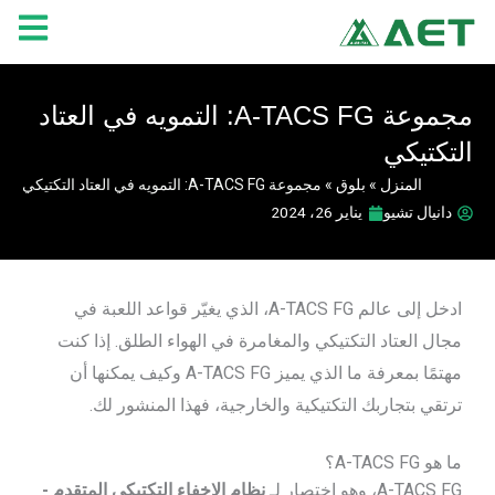
خطي
لى
لمحتوى
مجموعة A-TACS FG: التمويه في العتاد
التكتيكي
المنزل
»
بلوق
»
مجموعة A-TACS FG: التمويه في العتاد التكتيكي
دانيال تشيو
يناير 26، 2024
ادخل إلى عالم A-TACS FG، الذي يغيّر قواعد اللعبة في
مجال العتاد التكتيكي والمغامرة في الهواء الطلق. إذا كنت
مهتمًا بمعرفة ما الذي يميز A-TACS FG وكيف يمكنها أن
ترتقي بتجاربك التكتيكية والخارجية، فهذا المنشور لك.
ما هو A-TACS FG؟
A-TACS FG، وهو اختصار لـ
نظام الإخفاء التكتيكي المتقدم -