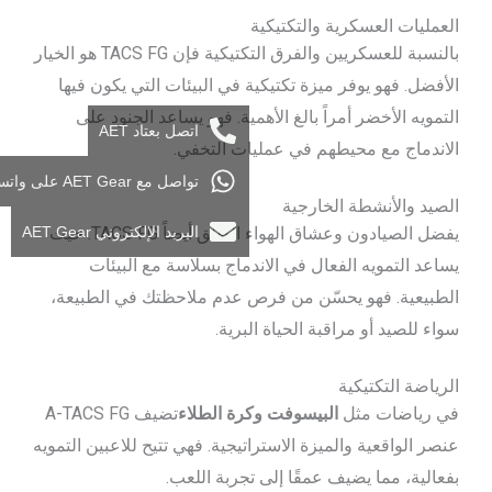
العمليات العسكرية والتكتيكية
بالنسبة للعسكريين والفرق التكتيكية فإن TACS FG هو الخيار
الأفضل. فهو يوفر ميزة تكتيكية في البيئات التي يكون فيها
التمويه الأخضر أمراً بالغ الأهمية. فهو يساعد الجنود على
اتصل بعتاد AET
الاندماج مع محيطهم في عمليات التخفي.
تواصل مع AET Gear على واتساب
الصيد والأنشطة الخارجية
البريد الإلكتروني AET Gear
يفضل الصيادون وعشاق الهواء الطلق أيضاً TACS FG. حيث
يساعد التمويه الفعال في الاندماج بسلاسة مع البيئات
الطبيعية. فهو يحسّن من فرص عدم ملاحظتك في الطبيعة،
سواء للصيد أو مراقبة الحياة البرية.
الرياضة التكتيكية
في رياضات مثل
البيسوفت وكرة الطلاء
تضيف A-TACS FG
عنصر الواقعية والميزة الاستراتيجية. فهي تتيح للاعبين التمويه
بفعالية، مما يضيف عمقًا إلى تجربة اللعب.