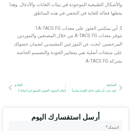
والأشكال الطبيعية الموجودة في بيئات الغابات والأدغال. وهذا
يجعلها فعالة للغاية في التخفي في هذه المناطق.
3. أين يمكنني العثور على معدات A-TACS FG؟
تتوفر معدات A-TACS FG من خلال المصنعين والموردين
المرخصين. ابحث عن الموزعين المعتمدين لضمان حصولك
على منتجات أصلية تفي بمعايير الجودة والتصميم الخاصة
بشركة A-TACS FG.
السابق
Next
السابقة
القادم
كيف يجب أن يكون حامل اللوحة مناسباً
إتقان التمويه: الغوص العميق في أنماط A-TACS
أرسل استفسارك اليوم
اسم