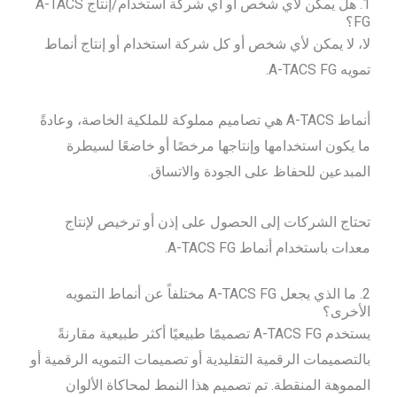
1. هل يمكن لأي شخص أو أي شركة استخدام/إنتاج A-TACS
FG؟
لا، لا يمكن لأي شخص أو كل شركة استخدام أو إنتاج أنماط
تمويه A-TACS FG.
أنماط A-TACS هي تصاميم مملوكة للملكية الخاصة، وعادةً
ما يكون استخدامها وإنتاجها مرخصًا أو خاضعًا لسيطرة
المبدعين للحفاظ على الجودة والاتساق.
تحتاج الشركات إلى الحصول على إذن أو ترخيص لإنتاج
معدات باستخدام أنماط A-TACS FG.
2. ما الذي يجعل A-TACS FG مختلفاً عن أنماط التمويه
الأخرى؟
يستخدم A-TACS FG تصميمًا طبيعيًا أكثر طبيعية مقارنةً
بالتصميمات الرقمية التقليدية أو تصميمات التمويه الرقمية أو
المموهة المنقطة. تم تصميم هذا النمط لمحاكاة الألوان