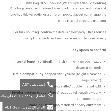
Rifle Bag OEM Checklist (What Buyers Should Confirm)
Rifle bags are specification-driven products: a few centimeters of
length, a thicker optic, or a different pocket layout can change the
entire internal structure and cost.
For bulk sourcing, confirm the details below early—this reduces
sampling rounds and ensures repeat-order consistency.
:
Key specs to confirm
Internal length (critical)
: ___ inch / ___ cm (include muzzle
device if needed)
Optic compatibility
: scoped rifle? yes/no (height clearance
requirement)
اتصل بعتاد AET
القدرات
: single rifle / double rifle
Divider system (double bags)
: padded full-length divider +
تواصل مع AET Gear على واتساب
retention straps
Padding level
: light/standard / heavy-duty foam
البريد الإلكتروني AET Gear