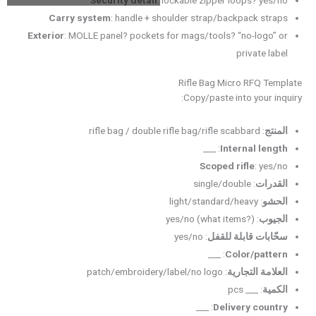
Security detail
: lockable zipper loops? yes/no
Carry system
: handle + shoulder strap/backpack straps
Exterior
: MOLLE panel? pockets for mags/tools? “no-logo” or
private label
Rifle Bag Micro RFQ Template
Copy/paste into your inquiry:
المنتج
: rifle bag / double rifle bag/rifle scabbard
: ___
Internal length
Scoped rifle
: yes/no
القدرات
: single/double
الحشو
: light/standard/heavy
الجيوب
: yes/no (what items?)
سحّابات قابلة للقفل
: yes/no
: ___
Color/pattern
العلامة التجارية
: patch/embroidery/label/no logo
الكمية
: ___ pcs
: ___
Delivery country