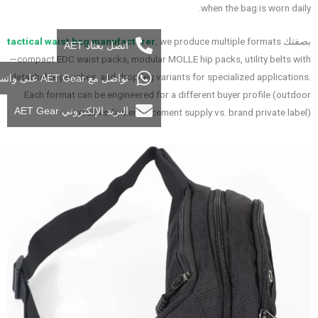
when the bag is worn daily.
بصفتك
, we produce multiple formats
tactical waist bag manufacturer
اتصل بعتاد AET
—compact EDC waist packs, modular MOLLE hip packs, utility belts with
detachable pouches, and drop-leg variants for specialized applications.
تواصل مع AET Gear على واتساب
Each format can be engineered for a different buyer profile (outdoor
البريد الإلكتروني AET Gear
retail vs. law enforcement supply vs. brand private label).