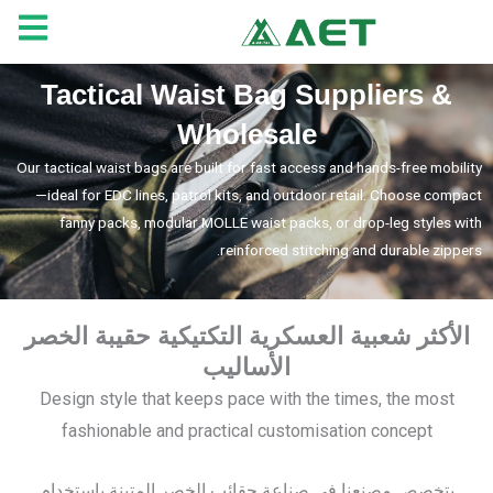
خطي
لى
لمحتوى
Tactical Waist Bag Suppliers &
Wholesale
Our tactical waist bags are built for fast access and hands-free mobility
—ideal for EDC lines, patrol kits, and outdoor retail. Choose compact
fanny packs, modular MOLLE waist packs, or drop-leg styles with
reinforced stitching and durable zippers.
الأكثر شعبية العسكرية التكتيكية حقيبة الخصر
الأساليب
Design style that keeps pace with the times, the most
fashionable and practical customisation concept
يتخصص مصنعنا في صناعة حقائب الخصر المتينة باستخدام