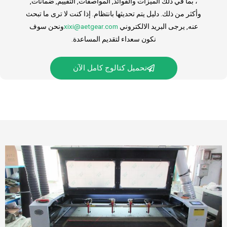
، بما في ذلك الميزات والفوائد, المواصفات, التقييم, ضمانات,
وأكثر من ذلك. دليل يتم تحديثها بانتظام. إذا كنت لا ترى ما تبحث
عنه, يرجى البريد الالكتروني
xixi@aetgear.com
ونحن سوف
نكون سعداء لتقديم المساعدة.
تحميل كتالوج كامل الآن