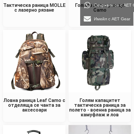
Тактическа раница MOLLE
Голяма ловна раница
Свържете се с AET 
с лазерно рязане
Camo
Имейл с AET Gear
Ловна раница Leaf Camo с
Голям капацитет
отделяща се чанта за
тактическа раница за
аксесоари
полето - военна раница за
камуфлаж и лов