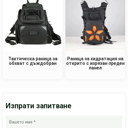
Тактическа раница за
Раница за хидратация на
обхват с дъждобран
открито с изрязан преден
панел
Изпрати запитване
Име