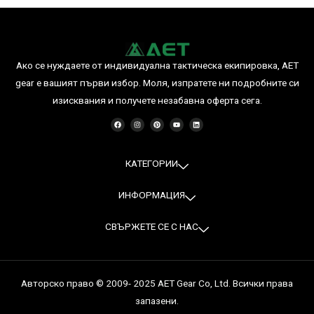
Ако се нуждаете от индивидуална тактическа екипировка, AET
gear е вашият първи избор. Моля, изпратете ни подробните си
изисквания и получете незабавна оферта сега.
F
I
P
Y
L
a
n
i
o
i
c
s
n
u
n
e
t
t
t
k
b
a
e
u
e
o
g
r
b
d
o
r
e
e
i
КАТЕГОРИИ
k
a
s
n
m
t
ИНФОРМАЦИЯ
СВЪРЖЕТЕ СЕ С НАС
Авторско право © 2009- 2025 AET Gear Co, Ltd. Всички права
запазени.