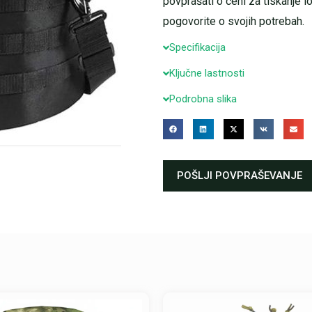
povprašati o ceni za tiskanje l
pogovorite o svojih potrebah.
Specifikacija
Ključne lastnosti
Podrobna slika
POŠLJI POVPRAŠEVANJE