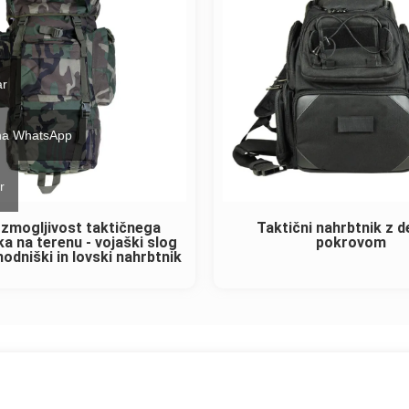
ar
 na WhatsApp
r
 zmogljivost taktičnega
Taktični nahrbtnik z 
ka na terenu - vojaški slog
pokrovom
dniški in lovski nahrbtnik