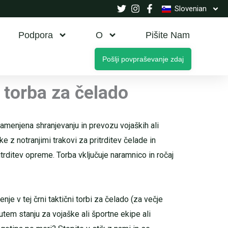
Slovenian
Podpora
O
Pišite Nam
Pošlji povpraševanje zdaj
 torba za čelado
namenjena shranjevanju in prevozu vojaških ali
ike z notranjimi trakovi za pritrditev čelade in
trditev opreme. Torba vključuje naramnico in ročaj
enje v tej črni taktični torbi za čelado (za večje
sutem stanju za vojaške ali športne ekipe ali