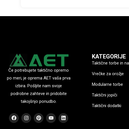
KATEGORIJE
Taktične torbe in na
Če potrebujete taktično opremo
Vrečke za orožje
po meri, je oprema AET vaša prva
Modularne torbe
izbira. Pošljite nam svoje
podrobne zahteve in pridobite
Taktični jopiči
takojšnjo ponudbo.
Taktični dodatki
F
I
P
Y
L
a
n
i
o
i
c
s
n
u
n