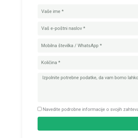
Ime
E-
pošta
Mobilna
številka
Količina
Sporočilo
Navedite podrobne informacije o svojih zahtev