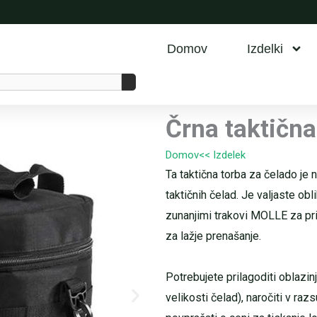
Domov
Izdelki
Črna taktična
Domov
<< Izdelek
Ta taktična torba za čelado je 
taktičnih čelad. Je valjaste obl
zunanjimi trakovi MOLLE za pri
za lažje prenašanje.
Potrebujete prilagoditi oblazinj
velikosti čelad), naročiti v raz