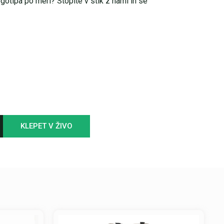
ogotipa po meri? Stopite v stik z nami in se
KLEPET V ŽIVO