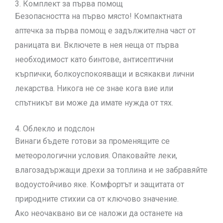
3. Комплект за първа помощ
Безопасността на първо място! Компактната
аптечка за първа помощ е задължителна част от
раницата ви. Включете в нея неща от първа
необходимост като бинтове, антисептични
кърпички, болкоуспокояващи и всякакви лични
лекарства. Никога не се знае кога вие или
спътникът ви може да имате нужда от тях.
4. Облекло и подслон
Винаги бъдете готови за променящите се
метеорологични условия. Опаковайте леки,
влагозадържащи дрехи за топлина и не забравяйте
водоустойчиво яке. Комфортът и защитата от
природните стихии са от ключово значение.
Ако неочаквано ви се наложи да останете на