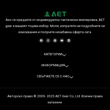
Ако се нуждаете от индивидуална тактическа екипировка, AET
gear е вашият първи избор. Моля, изпратете ни подробните си
изисквания и получете незабавна оферта сега.
F
I
P
Y
L
a
n
i
o
i
c
s
n
u
n
e
t
t
t
k
b
a
e
u
e
o
g
r
b
d
o
r
e
e
i
КАТЕГОРИИ
k
a
s
n
m
t
ИНФОРМАЦИЯ
СВЪРЖЕТЕ СЕ С НАС
Авторско право © 2009- 2025 AET Gear Co, Ltd. Всички права
запазени.