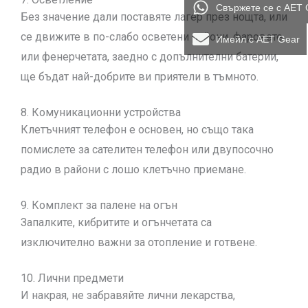
Свържете се с AET 
Без значение дали поставяте лагер през нощта, или
се движите в по-слабо осветени райони, фаровете
Имейл с AET Gear
или фенерчетата, заедно с допълнителни батерии,
ще бъдат най-добрите ви приятели в тъмното.
8. Комуникационни устройства
Клетъчният телефон е основен, но също така
помислете за сателитен телефон или двупосочно
радио в райони с лошо клетъчно приемане.
9. Комплект за палене на огън
Запалките, кибритите и огънчетата са
изключително важни за отопление и готвене.
10. Лични предмети
И накрая, не забравяйте лични лекарства,