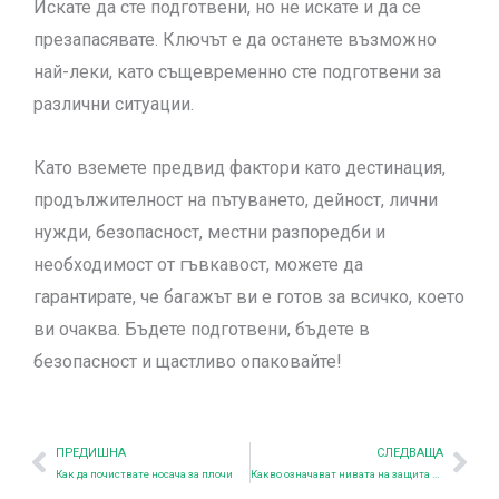
Искате да сте подготвени, но не искате и да се
презапасявате. Ключът е да останете възможно
най-леки, като същевременно сте подготвени за
различни ситуации.
Като вземете предвид фактори като дестинация,
продължителност на пътуването, дейност, лични
нужди, безопасност, местни разпоредби и
необходимост от гъвкавост, можете да
гарантирате, че багажът ви е готов за всичко, което
ви очаква. Бъдете подготвени, бъдете в
безопасност и щастливо опаковайте!
Предишна
Nex
ПРЕДИШНА
СЛЕДВАЩА
Как да почиствате носача за плочи
Какво означават нивата на защита на NIJ?