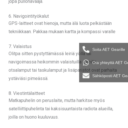
jopa pullonavaaja.
6. Navigointityökalut
GPS-laitteet ovat hienoja, mutta älä luota pelkästään
tekniikkaan. Pakkaa mukaan kartta ja kompassi varalle
7. Valaistus
Soita AET Gearille
Olitpa sitten pystyttämässä leiriä yöllä tai
navigoimassa heikommin valaistuilla alueilla,
Ota yhteyttä AET G
otsalamput tai taskulamput ja lisäparistot ovat parhaita
Sähköposti AET Ge
ystäviäsi pimeässä.
8. Viestintälaitteet
Matkapuhelin on peruslaite, mutta harkitse myös
satelliittipuhelinta tai kaksisuuntaista radiota alueilla,
joilla on huono kuuluvuus.