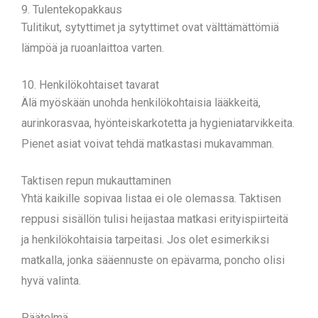
9. Tulentekopakkaus
Tulitikut, sytyttimet ja sytyttimet ovat välttämättömiä
lämpöä ja ruoanlaittoa varten.
10. Henkilökohtaiset tavarat
Älä myöskään unohda henkilökohtaisia lääkkeitä,
aurinkorasvaa, hyönteiskarkotetta ja hygieniatarvikkeita.
Pienet asiat voivat tehdä matkastasi mukavamman.
Taktisen repun mukauttaminen
Yhtä kaikille sopivaa listaa ei ole olemassa. Taktisen
reppusi sisällön tulisi heijastaa matkasi erityispiirteitä
ja henkilökohtaisia tarpeitasi. Jos olet esimerkiksi
matkalla, jonka sääennuste on epävarma, poncho olisi
hyvä valinta.
Päätelmä