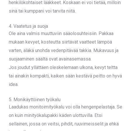
henkilökohtaiset lääkkeet. Koskaan ei voi tietää, milloin
sinä tai kumppani voi tarvita niitä.
4. Vaatetus ja suoja
Ole aina valmis muuttuviin sääolosuhteisiin. Pakkaa
mukaan kevyet, kosteutta siirtävät vaatteet lämpöä
varten, äläkä unohda vedenpitävää takkia. Mukavuus ja
suojaaminen säältä ovat avainasemassa.
Jos joudut yllättäen oleskelemaan ulkona, kevyt teltta
tai ainakin kompakti, kaiken sään kestävä peitto on hyvä
idea.
5. Monikäyttöinen työkalu
Laadukas monitoimityökalu voi olla hengenpelastaja. Se
on kuin minityökalupakki käden ulottuvilla. Etsi
sellainen, jossa on veitsi, pihdit, ruuvimeisselit ja ehkä