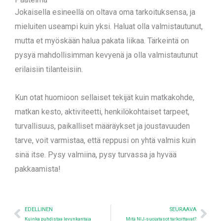
Jokaisella esineellä on oltava oma tarkoituksensa, ja
mieluiten useampi kuin yksi. Haluat olla valmistautunut,
mutta et myöskään halua pakata liikaa. Tärkeintä on
pysyä mahdollisimman kevyenä ja olla valmistautunut
erilaisiin tilanteisiin.
Kun otat huomioon sellaiset tekijät kuin matkakohde,
matkan kesto, aktiviteetti, henkilökohtaiset tarpeet,
turvallisuus, paikalliset määräykset ja joustavuuden
tarve, voit varmistaa, että reppusi on yhtä valmis kuin
sinä itse. Pysy valmiina, pysy turvassa ja hyvää
pakkaamista!
Edellinen
Nex
EDELLINEN
SEURAAVA
Kuinka puhdistaa levynkantaja
Mitä NIJ-suojatasot tarkoittavat?