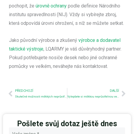
pochopit, že
úrovně ochrany
podle definice Národního
institutu spravedlnosti (NIJ). Vždy si vybírejte zbroj,
která odpovídá úrovni ohrožení, s níž se můžete setkat.
Jako původní výrobce a zkušený
výrobce a dodavatel
taktické výstroje
, LQARMY je váš důvěryhodný partner.
Pokud potřebujete nosiče desek nebo jiné ochranné
pomůcky ve velkém, neváhejte nás kontaktovat.
Předchozí
Nex
PŘEDCHOZÍ
DALŠÍ
Skutečné možnosti měkkých neprůstřelných vest
Vylepšete si měkkou neprůstřelnou vestu
Pošlete svůj dotaz ještě dnes
Název