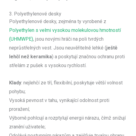
3. Polyethylenové desky
Polyethylenové desky, zejména ty vyrobené z
Polyethylen s velmi vysokou molekulovou hmotností
(UHMWPE)
, jsou novými hráči na poli tvrdých
neprůstřelných vest. Jsou neuvěřitelně lehké (
ještě
lehčí než keramika
) a poskytují značnou ochranu proti
střelám z pušek s vysokou rychlostí.
Klady
: nejlehčí ze tří, flexibilní, poskytuje větší volnost
pohybu;
Vysoká pevnost v tahu, vynikající odolnost proti
proražení;
Výborně pohlcují a rozptylují energii nárazu, čímž snižují
zranění uživatele;
Odolává postupným nárazům a zajišťuje trvalou obranu