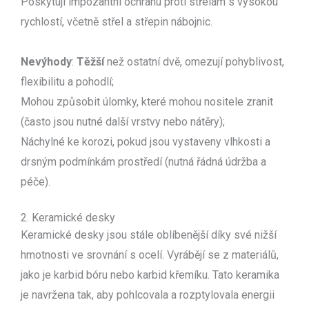
Poskytují impozantní ochranu proti střelám s vysokou
rychlostí, včetně střel a střepin nábojnic.
Nevýhody
:
Těžší
než ostatní dvě, omezují pohyblivost,
flexibilitu a pohodlí;
Mohou způsobit úlomky, které mohou nositele zranit
(často jsou nutné další vrstvy nebo nátěry);
Náchylné ke korozi, pokud jsou vystaveny vlhkosti a
drsným podmínkám prostředí (nutná řádná údržba a
péče).
2. Keramické desky
Keramické desky jsou stále oblíbenější díky své nižší
hmotnosti ve srovnání s ocelí. Vyrábějí se z materiálů,
jako je karbid bóru nebo karbid křemíku. Tato keramika
je navržena tak, aby pohlcovala a rozptylovala energii