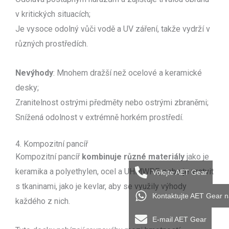
v kritických situacích;
Je vysoce odolný vůči vodě a UV záření, takže vydrží v
různých prostředích.
Nevýhody
: Mnohem dražší než ocelové a keramické
desky;
Zranitelnost ostrými předměty nebo ostrými zbraněmi;
Snížená odolnost v extrémně horkém prostředí.
4. Kompozitní pancíř
Kompozitní pancíř
kombinuje různé materiály
jako je
keramika a polyethylen, ocel a UHMWPE, nebo je vrstvit
Volejte AET Gear
s tkaninami, jako je kevlar, aby se využily výhody
Kontaktujte AET Gear 
každého z nich.
E-mail AET Gear