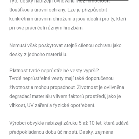
Tyto desky nabízejí rovnováhu mezi hmotností,
tloušťkou a úrovní ochrany. Lze je přizpůsobit
konkrétním úrovním ohrožení a jsou ideální pro ty, kteří
při své práci čelí různým hrozbám.
Nemusí však poskytovat stejně cílenou ochranu jako
desky z jednoho materiálu.
Platnost tvrdé neprůstřelné vesty vyprší?
Tvrdé neprůstřelné vesty mají také doporučenou
životnost a mohou propadnout. Životnost je ovlivněna
degradací materiálu vlivem faktorů prostředí, jako je
vlhkost, UV záření a fyzické opotřebení.
Výrobci obvykle nabízejí záruku 5 až 10 let, která udává
předpokládanou dobu účinnosti. Desky, zejména