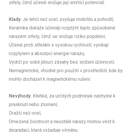
střely, čímž účinně snižuje její smrtící potenciál.
Klady
: Je lehčí než ocel, zvyšuje mobilitu a pohodlí;
Keramika dokáže účinněji rozptýlit teplo způsobené
nárazem střely, čímž se snižuje riziko popálení;
Účinné proti střelám s vysokou rychlostí, vynikají
rozptylem a absorpcí energie nárazu;
Vydrží po sobě jdoucí zásahy bez snížení účinnosti;
Nemagnetické, vhodné pro použití v prostředích, kde by
mohlo docházet k magnetickému rušení.
Nevýhody
: Křehké, za určitých podmínek náchylné k
prasknutí nebo zlomení;
Dražší než ocel;
Omezená životnost a neustálé nárazy mohou vést k
degradaci, která vyžaduje výměnu.