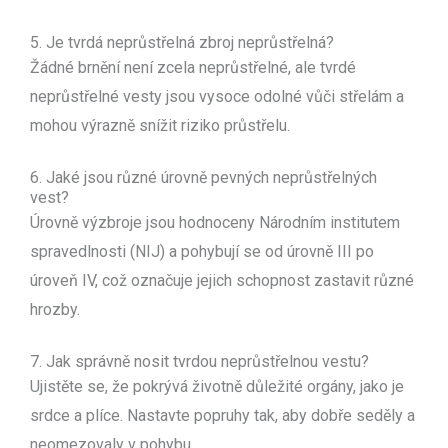
5. Je tvrdá neprůstřelná zbroj neprůstřelná?
Žádné brnění není zcela neprůstřelné, ale tvrdé
neprůstřelné vesty jsou vysoce odolné vůči střelám a
mohou výrazně snížit riziko průstřelu.
6. Jaké jsou různé úrovně pevných neprůstřelných
vest?
Úrovně výzbroje jsou hodnoceny Národním institutem
spravedlnosti (NIJ) a pohybují se od úrovně III po
úroveň IV, což označuje jejich schopnost zastavit různé
hrozby.
7. Jak správně nosit tvrdou neprůstřelnou vestu?
Ujistěte se, že pokrývá životně důležité orgány, jako je
srdce a plíce. Nastavte popruhy tak, aby dobře seděly a
neomezovaly v pohybu.