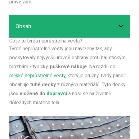
právě vám.
Obsah
Co je to tvrdá neprůstřelná vesta?
Tvrdé neprůstřelné vesty jsou navrženy tak, aby
poskytovaly nejvyšší úroveň ochrany proti balistickým
hrozbám - typicky,
puškové náboje
. Na rozdíl od
měkké neprůstřelné vesty
, který je pružný, tvrdý pancíř
obsahuje
tuhé desky
z různých materiálů. Tyto desky
jsou
vložené do
dopravci
a nosí se na životně
důležitých místech těla.