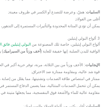
السلبيات
: هشّ، وعرضة للتصدع أو الكسر في ظروف معينة;
أغلى من الفولاذ;
يمكن أن تؤدي المتانة المحدودة والتأثيرات المستمرة إلى التدهور، 
3. ألواح البولي إيثيلين
ألواح البولي إيثيلين، خاصة تلك المصنوعة من
البولي إيثيلين فائق الوزن
الواقية للبدن الصلبة. إنها خفيفة للغاية (
أخف وزناً من السيراميك
) 
الإيجابيات
:: الأخف وزناً من بين الثلاثة، مرنة، توفر حرية أكبر في ال
قوة شد عالية، ومقاومة ممتازة ضد الاختراق;
ممتاز في امتصاص طاقة الصدمات وتشتيتها، مما يقلل من إصابة مر
يمكن أن تتحمل الصدمات المتتالية، مما يضمن الدفاع المستمر في
مقاومة عالية للماء والأشعة فوق البنفسجية، مما يجعلها متينة في 
السلبيات
: أغلى بكثير من ألواح الفولاذ والسيراميك;