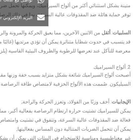
تواصل مع AET Gear على واتساب
متينة بشكل استثنائي أكثر من ألواح السيراميك، ويمكنها تحمل ضربا
توفر حماية هائلة ضد المقذوفات عالية السرعة، بما في ذلك الرص
البريد الإلكتروني AET Gear
السلبيات
:
أثقل
من الاثنين الآخرين، مما يعيق الحركة والمرونة والرا
قد يتسبب في حدوث شظايا متناثرة يمكن أن تؤذي مرتديها (غالبًا 
معرضة للتآكل عند تعرضها للرطوبة والظروف البيئية القاسية (يلزم ت
2. ألواح السيراميك
أصبحت ألواح السيراميك شائعة بشكل متزايد بسبب خفة وزنها مقارن
السيليكون. صُممت هذه الألواح الخزفية لامتصاص طاقة الرصاصة وت
الإيجابيات
: أخف وزنًا من الفولاذ، وتعزز الحركة والراحة;
يمكن للسيراميك تشتيت حرارة ارتطام الرصاصة بفعالية أكبر، مما 
فعالة ضد المقذوفات عالية السرعة، وتتفوق في تشتيت وامتصاص
يمكن أن تتحمل الضربات المتتالية دون المساس بفعاليتها;
غير مغناطيسية ومناسبة للاستخدام في البيئات التي يمكن أن يشك