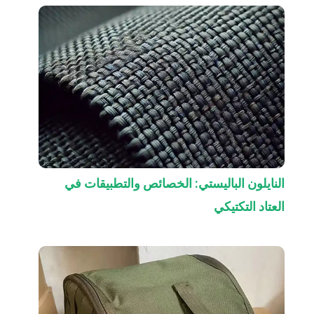
النايلون الباليستي: الخصائص والتطبيقات في
العتاد التكتيكي