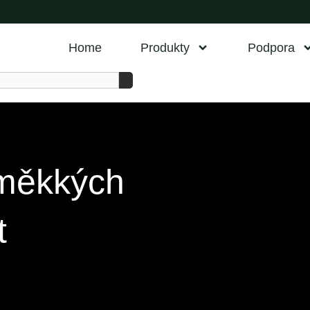
Home
Produkty
Podpora
 měkkých
t