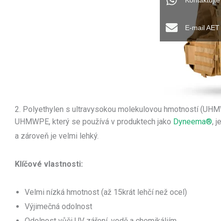
Kontaktujt
E-mail AET
2. Polyethylen s ultravysokou molekulovou hmotností (UH
UHMWPE, který se používá v produktech jako
Dyneema®
, 
a zároveň je velmi lehký.
Klíčové vlastnosti:
Velmi nízká hmotnost (až 15krát lehčí než ocel)
Výjimečná odolnost
Odolnost vůči UV záření, vodě a chemikáliím