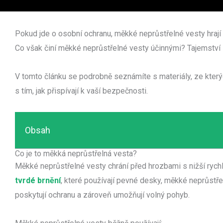
Pokud jde o osobní ochranu, měkké neprůstřelné vesty hrají 
Co však činí měkké neprůstřelné vesty účinnými? Tajemství 
V tomto článku se podrobně seznámíte s materiály, ze kterýc
s tím, jak přispívají k vaší bezpečnosti.
Obsah
Co je to měkká neprůstřelná vesta?
Měkké neprůstřelné vesty chrání před hrozbami s nižší rychlos
tvrdé brnění
, které používají pevné desky, měkké neprůstřel
poskytují ochranu a zároveň umožňují volný pohyb.