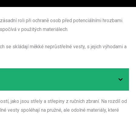
zásadní roli při ochraně osob před potenciálními hrozbami.
spočívá v použitých materiálech.
h se skládají měkké neprůstřelné vesty, s jejich výhodami a
tí, jako jsou střely a střepiny z ručních zbraní. Na rozdíl od
né vesty spoléhají na pružné, ale odolné materiály, které