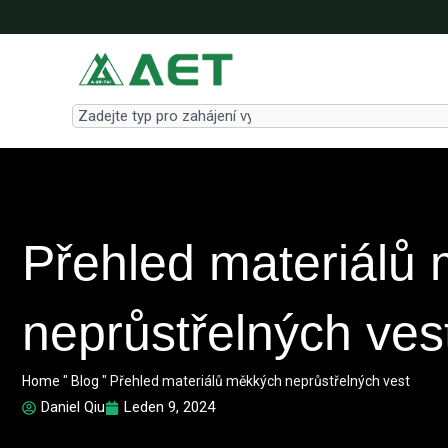
Přeskočit
na
obsah
Search
Přehled materiálů
neprůstřelných ves
Home
"
Blog
"
Přehled materiálů měkkých neprůstřelných vest
Daniel Qiu
Leden 9, 2024