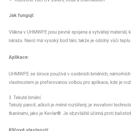
Jak fungují:
Vlákna v UHMWPE jsou pevně spojena a vytvářejí materiál, k
nárazu. Navíc má vysoký bod tání, takže je odolný vůči teplu 
Aplikace:
UHMWPE se široce používá v osobních brněních, námořních 
vlastnostem je preferovanou volbou pro aplikace, kde je rozh
3. Tekuté brnění
Tekutý pancíř, ačkoli je méně rozšířený, je inovativní technolo
tkaninami, jako je Kevlar®. Je obzvláště účinná proti balis
Klíčové vlastnosti: