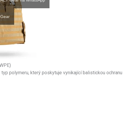
e AET Gear na WhatsApp
 Gear
MWPE)
je typ polymeru, který poskytuje vynikající balistickou ochranu