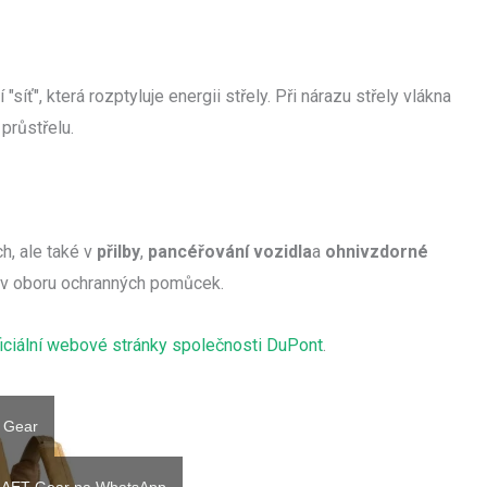
síť", která rozptyluje energii střely. Při nárazu střely vlákna
 průstřelu.
h, ale také v
přilby
,
pancéřování vozidla
a
ohnivzdorné
m v oboru ochranných pomůcek.
iciální webové stránky společnosti DuPont
.
T Gear