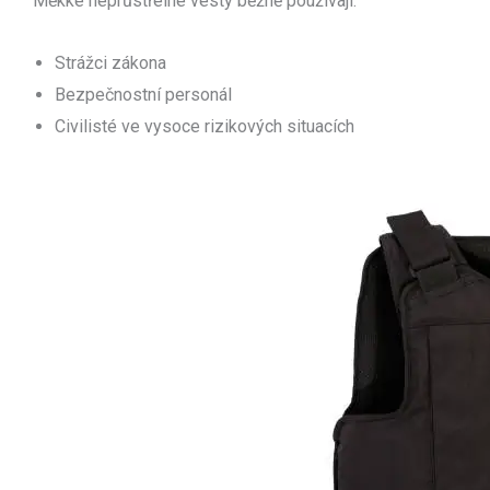
Měkké neprůstřelné vesty běžně používají:
Strážci zákona
Bezpečnostní personál
Civilisté ve vysoce rizikových situacích