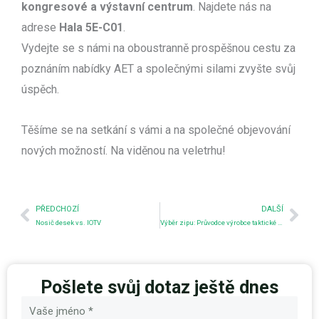
kongresové a výstavní centrum
. Najdete nás na
adrese
Hala 5E-C01
.
Vydejte se s námi na oboustranně prospěšnou cestu za
poznáním nabídky AET a společnými silami zvyšte svůj
úspěch.
Těšíme se na setkání s vámi a na společné objevování
nových možností. Na viděnou na veletrhu!
Předchozí
Nex
PŘEDCHOZÍ
DALŠÍ
Nosič desek vs. IOTV
Výběr zipu: Průvodce výrobce taktické výstroje
Pošlete svůj dotaz ještě dnes
Název