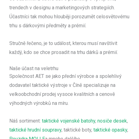
trendech v designu a marketingových strategiích.
Účastníci tak mohou hlouběji porozumět celosvětovému
trhu s dárkovými předměty a prémií.
Stručně řečeno, je to událost, kterou musí navštívit
každý, kdo se chce prosadit na trhu dárků a prémií.
Naše účast na veletrhu
Společnost AET se jako přední výrobce a spolehlivý
dodavatel taktické výstroje v Číně specializuje na
velkoobchodní prodej vysoce kvalitních a cenově
výhodných výrobků na míru.
Náš sortiment:
taktické vojenské batohy
,
nosiče desek
,
taktické hrudní soupravy
, taktické boty,
taktické opasky
,
Pouzdra MOLLE
a mnoho dalšího.