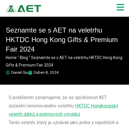
Přeskočit
na
obsah
Seznamte se s AET na veletrhu
HKTDC Hong Kong Gifts & Premium
Fair 2024
Home
"
Blog
"
Seznamte se s AET na veletrhu HKTDC Hong Kong
Gifts & Premium Fair 2024
Daniel Qiu
Duben 8, 2024
S potěšením oznamujeme, že se společnost AET
zúčastní renomovaného veletrhu
HKTDC Hongkongský
veletrh dárků a prémiových výrobků
.
Tento veletrh, který je uznáván jako jedna z největších a