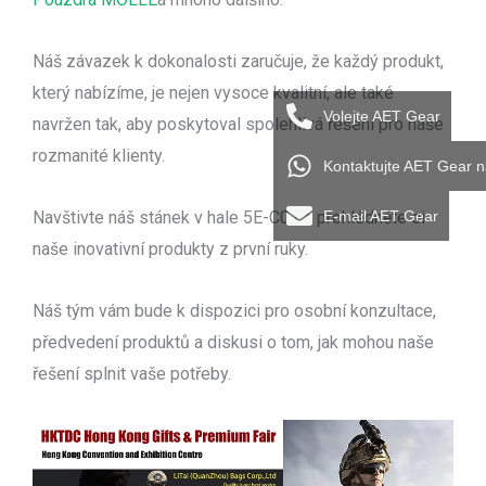
Náš závazek k dokonalosti zaručuje, že každý produkt,
který nabízíme, je nejen vysoce kvalitní, ale také
Volejte AET Gear
navržen tak, aby poskytoval spolehlivá řešení pro naše
rozmanité klienty.
Kontaktujte AET Gear 
E-mail AET Gear
Navštivte náš stánek v hale 5E-C01 a prohlédněte si
naše inovativní produkty z první ruky.
Náš tým vám bude k dispozici pro osobní konzultace,
předvedení produktů a diskusi o tom, jak mohou naše
řešení splnit vaše potřeby.