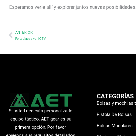
Esperamos verle allí y explorar juntos nuevas posibilidades
Prev
ANTERIOR
Portaplacas vs. IOTV
CATEGORÍAS
Bolsas y mochilas 
Si usted necesita personalizado
Pistola De Bolsas
equipo táctico, AET gear es su
Bolsas Modulares
primera opción. Por favor
envíenos sus requisitos detallados