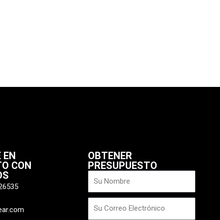
xt
 EN
OBTENER
TO CON
PRESUPUESTO
OS
Nombre
26535
Correo
ear.com
electrónico