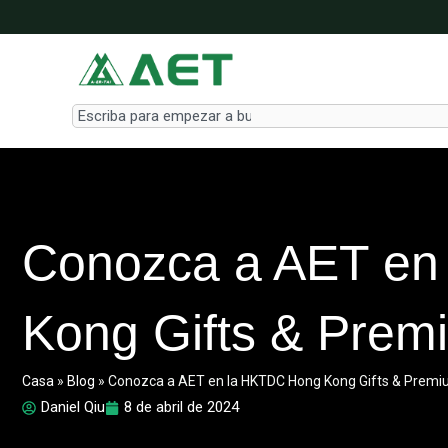
Ir
al
contenido
Search
Conozca a AET en
Kong Gifts & Prem
Casa
»
Blog
»
Conozca a AET en la HKTDC Hong Kong Gifts & Premi
Daniel Qiu
8 de abril de 2024