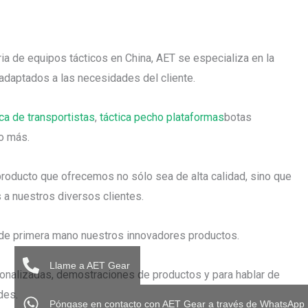
ria de equipos tácticos en China, AET se especializa en la
 adaptados a las necesidades del cliente.
ca de transportistas
,
táctica pecho plataformas
botas
o más.
roducto que ofrecemos no sólo sea de alta calidad, sino que
 a nuestros diversos clientes.
de primera mano nuestros innovadores productos.
Llame a AET Gear
sonalizadas, demostraciones de productos y para hablar de
des.
Póngase en contacto con AET Gear a través de WhatsApp