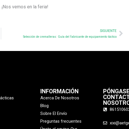
. ¡Nos vemos en la feria!
Ne
SIGUIENTE
Selección de cremalleras: Guía del fabricante de equipamiento táctico
INFORMACIÓN
PÓNGASE
CONTAC
tácticas
Acerca De Nosotros
NOSOTR
Blog
86151060
Sobre El Envío
Preguntas frecuentes
xixi@aetg
Únete al equipo Qur