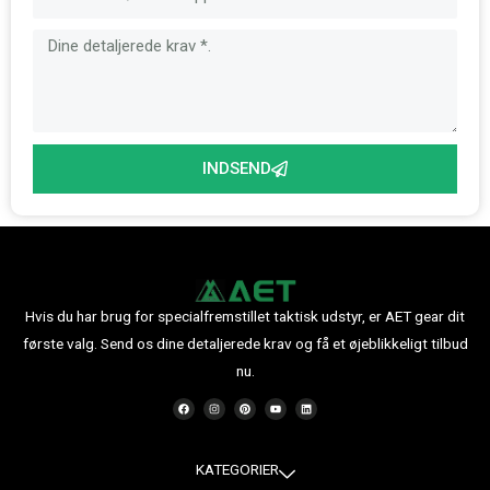
INDSEND
Hvis du har brug for specialfremstillet taktisk udstyr, er AET gear dit
første valg. Send os dine detaljerede krav og få et øjeblikkeligt tilbud
nu.
F
I
P
Y
L
a
n
i
o
i
c
s
n
u
n
e
t
t
t
k
b
a
e
u
e
o
g
r
b
d
o
r
e
e
i
KATEGORIER
k
a
s
n
m
t