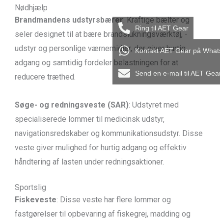
Nødhjælp
Brandmandens udstyrsbærer
: Kraftige bælter og
Ring til AET Gear
seler designet til at bære brandslukningsværktøj, -
udstyr og personlige værnemidler, der giver hurtig
Kontakt AET Gear på Wha
adgang og samtidig fordeler belastningen for at
Send en e-mail til AET Gea
reducere træthed.
Søge- og redningsveste (SAR)
: Udstyret med
specialiserede lommer til medicinsk udstyr,
navigationsredskaber og kommunikationsudstyr. Disse
veste giver mulighed for hurtig adgang og effektiv
håndtering af lasten under redningsaktioner.
Sportslig
Fiskeveste
: Disse veste har flere lommer og
fastgørelser til opbevaring af fiskegrej, madding og