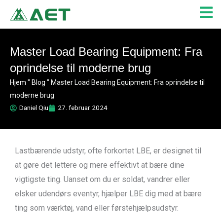
Gå
til
indholdet
Master Load Bearing Equipment: Fra
oprindelse til moderne brug
Hjem
"
Blog
"
Master Load Bearing Equipment: Fra oprindelse til
moderne brug
Daniel Qiu
27. februar 2024
Lastbærende udstyr, ofte forkortet LBE, er designet til
at gøre det lettere og mere effektivt at bære dine
vigtigste ting. Uanset om du er soldat, vandrer eller
elsker udendørs eventyr, hjælper LBE dig med at bære
ting som værktøj, vand eller førstehjælpsudstyr.