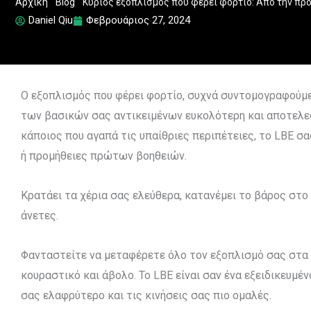
Αρχική
"
Blog
"
Κύριος εξοπλισμός που φέρει φορτίο: Από την πρ
Daniel Qiu
Φεβρουάριος 27, 2024
Ο εξοπλισμός που φέρει φορτίο, συχνά συντομογραφούμεν
των βασικών σας αντικειμένων ευκολότερη και αποτελεσ
κάποιος που αγαπά τις υπαίθριες περιπέτειες, το LBE σ
ή προμήθειες πρώτων βοηθειών.
Κρατάει τα χέρια σας ελεύθερα, κατανέμει το βάρος στο 
άνετες.
Φανταστείτε να μεταφέρετε όλο τον εξοπλισμό σας στα χ
κουραστικό και άβολο. Το LBE είναι σαν ένα εξειδικευμ
σας ελαφρύτερο και τις κινήσεις σας πιο ομαλές.