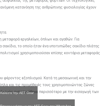
ς ασφάλειας της μεταφοράς φορτίων. Οι τεχνολογικές
υξανόμενη κατανόηση της ανθρώπινης φυσιολογίας έχουν
ητα.
τη μεταφορά εργαλείων, όπλων και αγαθών. Για
α σακίδιο, το οποίο ήταν ένα υποτυπώδες σακίδιο πλάτης
πολιτισμοί χρησιμοποιούσαν επίσης κοντάρια μεταφοράς
υ φέροντος εξοπλισμού. Κατά τη μεσαιωνική και την
όπλα και τις προμήθειές τους χρησιμοποιώντας ζώνες
οπλισμός τυποποιήθηκε περισσότερο με την εισαγωγή των
Καλέστε την AET Gear