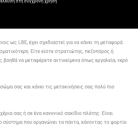
οέλευση στη σύγχρονη χρήση
ος ως LBE, έχει σχεδιαστεί για να κάνει τη μεταφορά
ματικότερη. Είτε είστε στρατιώτης, πεζοπόρος ή
ας βοηθά να μεταφέρετε αντικείμενα όπως εργαλεία, νερό
σώμα σας και κάνει τις μετακινήσεις σας πολύ πιο
έρια σας ή σε ένα κανονικό σακίδιο πλάτης. Είναι
ένο σύστημα που οργανώνει τα πάντα, κάνοντας το φορτίο