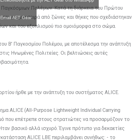
Επικοινωνήστε με την AET Gear στο WhatsApp
ν Παγκόσμιων Πολέμων. Κατά τη διάρκεια του Πρώτου
ιται για μια σειρά από ζώνες και θήκες που σχεδιάστηκαν
Email AET Gear
δων και του εξοπλισμού πιο ομοιόμορφα στο σώμα.
 του Β' Παγκοσμίου Πολέμου, με αποτέλεσμα την ανάπτυξη
τις Ηνωμένες Πολιτείες. Οι βελτιώσεις αυτές
σβασιμότητα.
ρτίου ήρθε με την ανάπτυξη του συστήματος ALICE.
α ALICE (All-Purpose Lightweight Individual Carrying
σμό που επέτρεπε στους στρατιώτες να προσαρμόζουν το
Ήταν βασικό αλλά ισχυρό. Έγινε πρότυπο για δεκαετίες
γκατάσταση ALICE LBE περιλαμβάνει συνήθως: - το