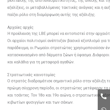
βελτίωσης της αποτελεσματικότητας, της άνεσης και τη
εξελίξεις, οι μεταβαλλόμενες τακτικές ανάγκες και η α
παίξει ρόλο στη διαμόρφωση αυτής της εξέλιξης.
Αρχαίες αρχές
Η προέλευση της LBE μπορεί να εντοπιστεί στην αρχαιότ
Οι αρχαίοι πολιτισμοί ανέπτυξαν βασικό εξοπλισμό για 
παράδειγμα, οι Ρωμαίοι στρατιώτες χρησιμοποιούσαν έν
κατασκευασμένο από δέρματα ζώων ή ύφασμα. Διάφοροι 
και καλάθια για τη μεταφορά αγαθών.
Στρατιωτικές καινοτομίες
Ο στρατός διαδραμάτισε σημαντικό ρόλο στην εξέλιξη το
πρώιμη σύγχρονη περίοδο, οι στρατιώτες μετέφεραν τα 
και τσάντες. Τον 18ο και 19ο αιώνα, ο στρατιωτικός εξ
κιβωτίων φυσιγγίων και των σάκων.