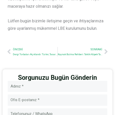
maceraya hazır olmanızı sağlar.
Lütfen bugün bizimle iletişime geçin ve ihtiyaçlarınıza
göre uyarlanmış mükemmel LBE kurulumunu bulun.
Prev
Nex
ÖNCEKI
SONRAKI
Dergi Torbaları Açıklandı: Türler, Tasarımlar ve Seçim Rehberi
Kaynak Bulma Rehberi: Taktik Köpek Tasmalarının İşlevsel Faydaları
Sorgunuzu Bugün Gönderin
İsim
E-
posta
Mesaj