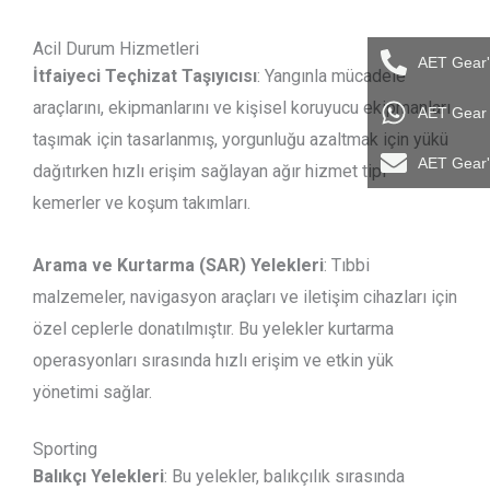
Acil Durum Hizmetleri
AET Gear'
İtfaiyeci Teçhizat Taşıyıcısı
: Yangınla mücadele
araçlarını, ekipmanlarını ve kişisel koruyucu ekipmanları
AET Gear i
taşımak için tasarlanmış, yorgunluğu azaltmak için yükü
AET Gear'
dağıtırken hızlı erişim sağlayan ağır hizmet tipi
kemerler ve koşum takımları.
Arama ve Kurtarma (SAR) Yelekleri
: Tıbbi
malzemeler, navigasyon araçları ve iletişim cihazları için
özel ceplerle donatılmıştır. Bu yelekler kurtarma
operasyonları sırasında hızlı erişim ve etkin yük
yönetimi sağlar.
Sporting
Balıkçı Yelekleri
: Bu yelekler, balıkçılık sırasında