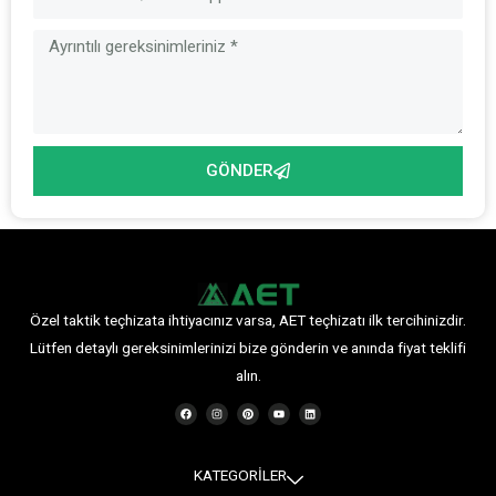
GÖNDER
Özel taktik teçhizata ihtiyacınız varsa, AET teçhizatı ilk tercihinizdir.
Lütfen detaylı gereksinimlerinizi bize gönderin ve anında fiyat teklifi
alın.
F
I
P
Y
L
a
n
i
o
i
c
s
n
u
n
e
t
t
t
k
b
a
e
u
e
o
g
r
b
d
o
r
e
e
i
KATEGORİLER
k
a
s
n
m
t