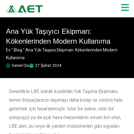
İçeriğe
atla
Ana Yük Taşıyıcı Ekipman:
Kökenlerinden Modern Kullanıma
Ev
"
Blog
"
Ana Yük Taşıyıcı Ekipman: Kökenlerinden Modern
Kullanıma
Daniel Qiu
27 Şubat 2024
Genellikle LBE olarak kısaltılan Yük Taşıma Ekipmanı,
temel ihtiyaçlarınızı taşımayı daha kolay ve verimli hale
getirmek için tasarlanmıştır. İster bir asker, ister bir
yürüyüşçü ya da açık hava maceralarını seven biri olun,
LBE alet, su veya ilk yardım malzemeleri gibi eşyaları