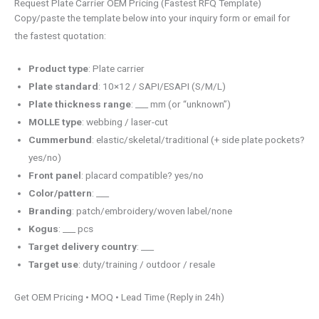
Request Plate Carrier OEM Pricing (Fastest RFQ Template)
Copy/paste the template below into your inquiry form or email for
the fastest quotation:
Product type
: Plate carrier
Plate standard
: 10×12 / SAPI/ESAPI (S/M/L)
Plate thickness range
: ___ mm (or “unknown”)
MOLLE type
: webbing / laser-cut
Cummerbund
: elastic/skeletal/traditional (+ side plate pockets?
yes/no)
Front panel
: placard compatible? yes/no
Color/pattern
: ___
Branding
: patch/embroidery/woven label/none
Kogus
: ___ pcs
Target delivery country
: ___
Target use
: duty/training / outdoor / resale
Get OEM Pricing • MOQ • Lead Time (Reply in 24h)