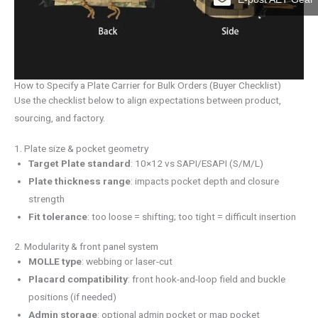
How to Specify a Plate Carrier for Bulk Orders (Buyer Checklist)
Use the checklist below to align expectations between product,
sourcing, and factory.
1. Plate size & pocket geometry
Target Plate standard
: 10×12 vs SAPI/ESAPI (S/M/L)
Plate thickness range
: impacts pocket depth and closure
strength
Fit tolerance
: too loose = shifting; too tight = difficult insertion
2. Modularity & front panel system
MOLLE type
: webbing or laser-cut
Placard compatibility
: front hook-and-loop field and buckle
positions (if needed)
Admin storage
: optional admin pocket or map pocket