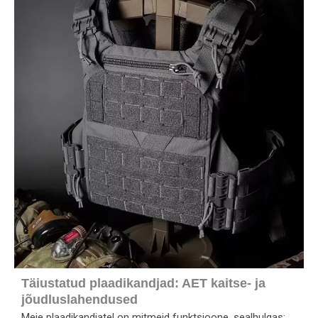
Täiustatud plaadikandjad: AET kaitse- ja
jõudluslahendused
Meie plaadikandjatel on mitmeid funktsioone, sealhulgas: