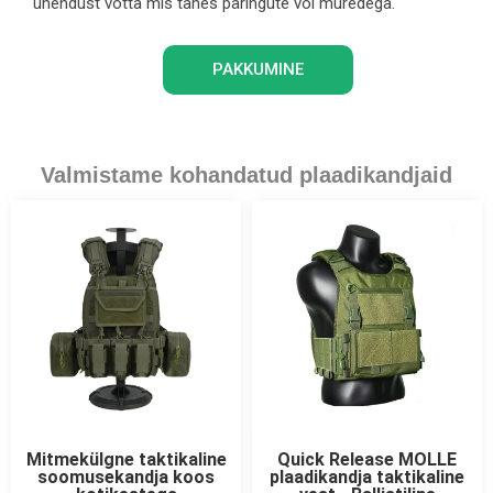
ühendust võtta mis tahes päringute või muredega.
PAKKUMINE
Valmistame kohandatud plaadikandjaid
Mitmekülgne taktikaline
Quick Release MOLLE
soomusekandja koos
plaadikandja taktikaline