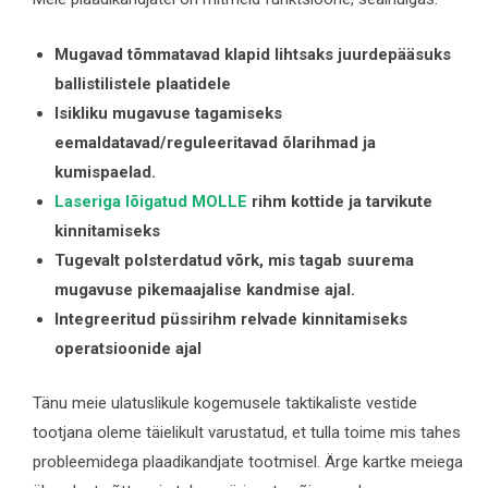
Mugavad tõmmatavad klapid lihtsaks juurdepääsuks
ballistilistele plaatidele
Isikliku mugavuse tagamiseks
eemaldatavad/reguleeritavad õlarihmad ja
kumispaelad.
Laseriga lõigatud MOLLE
rihm kottide ja tarvikute
kinnitamiseks
Tugevalt polsterdatud võrk, mis tagab suurema
mugavuse pikemaajalise kandmise ajal.
Integreeritud püssirihm relvade kinnitamiseks
operatsioonide ajal
Tänu meie ulatuslikule kogemusele taktikaliste vestide
tootjana oleme täielikult varustatud, et tulla toime mis tahes
probleemidega plaadikandjate tootmisel. Ärge kartke meiega