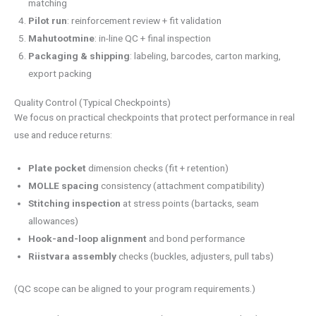
matching
Pilot run
: reinforcement review + fit validation
Mahutootmine
: in-line QC + final inspection
Packaging & shipping
: labeling, barcodes, carton marking,
export packing
Quality Control (Typical Checkpoints)
We focus on practical checkpoints that protect performance in real
use and reduce returns:
Plate pocket
dimension checks (fit + retention)
MOLLE spacing
consistency (attachment compatibility)
Stitching inspection
at stress points (bartacks, seam
allowances)
Hook-and-loop
alignment
and bond performance
Riistvara
assembly
checks (buckles, adjusters, pull tabs)
(QC scope can be aligned to your program requirements.)