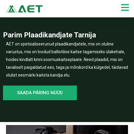
Skip
to
content
Parim Plaadikandjate Tarnija
AET on spetsialiseerunud plaadikandjatele, mis on oluline
varustus, mis on loodud ballistilise kaitse tagamiseks ülakehale,
hoides kindlalt kinni soomuskaitseplaate. Need plaadid, mis on
tavaliselt paigaldatud ees, taga ja mõnikord ka külgedel, täidavad
olulist eesmärki kaitsta kandja elu.
SAADA PÄRING NÜÜD