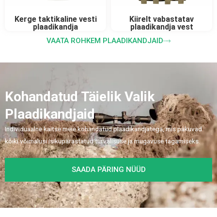
Kerge taktikaline vesti
Kiirelt vabastatav
plaadikandja
plaadikandja vest
VAATA ROHKEM PLAADIKANDJAID
Kohandatud Täielik Valik
Plaadikandjaid
Individuaalne kaitse meie kohandatud plaadikandjatega, mis pakuvad
kõiki võimalusi isikupärastatud turvalisuse ja mugavuse tagamiseks.
SAADA PÄRING NÜÜD