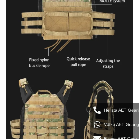
Helista AET Geari
Võtke AET Geari
E-post AET Gear