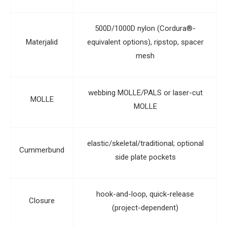
500D/1000D nylon (Cordura®-
Materjalid
equivalent options), ripstop, spacer
mesh
webbing MOLLE/PALS or laser-cut
MOLLE
MOLLE
elastic/skeletal/traditional; optional
Cummerbund
side plate pockets
hook-and-loop, quick-release
Closure
(project-dependent)