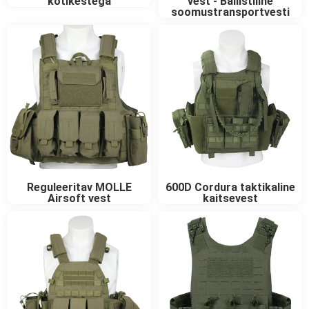
kotikestega
vest - Ballistiline
soomustransportvesti
Reguleeritav MOLLE
600D Cordura taktikaline
Airsoft vest
kaitsevest