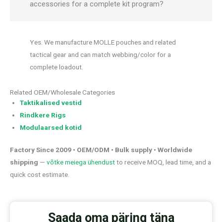
accessories for a complete kit program?
Yes. We manufacture MOLLE pouches and related
tactical gear and can match webbing/color for a
complete loadout.
Related OEM/Wholesale Categories
Taktikalised vestid
Rindkere Rigs
Modulaarsed kotid
Factory Since 2009 • OEM/ODM • Bulk supply • Worldwide
shipping
—
võtke meiega ühendust
to receive MOQ, lead time, and a
quick cost estimate.
Saada oma päring täna