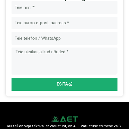
N
i
m
E
i
-
p
S
o
õ
s
n
t
u
m
ESITA
Kui teil on vaja taktikalist varustust, on AET varustuse esimene valik.