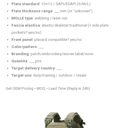
Plate standard
: 10×12 / SAPI/ESAPI (S/M/L)
Plate thickness range
: ___ mm (or “unknown”)
MOLLE type
: webbing / laser-cut
Fascia elastica
: elastic/skeletal/traditional (+ side plate
pockets? yes/no)
Front panel
: placard compatible? yes/no
Color/pattern
: ___
Branding
: patch/embroidery/woven label/none
Quantità
: ___ pcs
Target delivery country
: ___
Target use
: duty/training / outdoor / resale
Get OEM Pricing • MOQ • Lead Time (Reply in 24h)