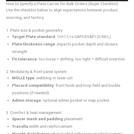
How to Specify a Plate Carrier for Bulk Orders (Buyer Checklist)
Use the checklist below to align expectations between product,
sourcing, and factory.
1. Plate size & pocket geometry
Target Plate standard
: 10×12 vs SAPI/ESAPI (S/M/L)
Plate thickness range
: impacts pocket depth and closure
strength
Fit tolerance
: too loose = shifting; too tight = difficult insertion
2. Modularity & front panel system
MOLLE type
: webbing or laser-cut
Placard compatibility
: front hook-and-loop field and buckle
positions (if needed)
Admin storage
: optional admin pocket or map pocket
3. Comfort & heat management
Spacer mesh
and padding
placement
Tracolla
width and reinforcement
Weight distribution
when loaded with mags/medical/comms