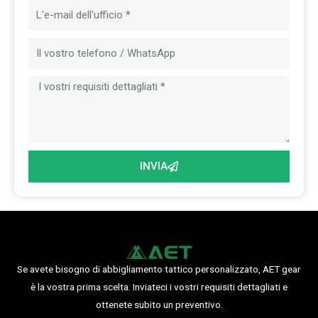
m
E
e
m
a
M
i
e
l
s
s
a
g
g
INVIA
i
o
Se avete bisogno di abbigliamento tattico personalizzato, AET gear
è la vostra prima scelta. Inviateci i vostri requisiti dettagliati e
ottenete subito un preventivo.