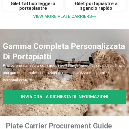
Gilet tattico leggero
Gilet portapiastre a
portapiastre
sgancio rapido
VIEW MORE PLATE CARRIERS
Gamma Completa Personalizzata
Di Portapiatti
Protezione su misura con i nostri portatarga personalizzati, che offrono
una gamma completa di opzioni per una sicurezza e un comfort
personalizzati.
INVIA ORA LA RICHIESTA DI INFORMAZIONI
Plate Carrier Procurement Guide