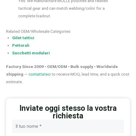
Yes. We manufacture MOLLE pouches and related
tactical gear and can match webbing/color for a
complete loadout.
Related OEM/Wholesale Categories
Gilet tattici
Pettorali
Sacchetti modulari
Factory Since 2009 • OEM/ODM • Bulk supply • Worldwide
shipping
—
contattateci
to receive MOQ, lead time, and a quick cost
estimate.
Inviate oggi stesso la vostra
richiesta
N
o