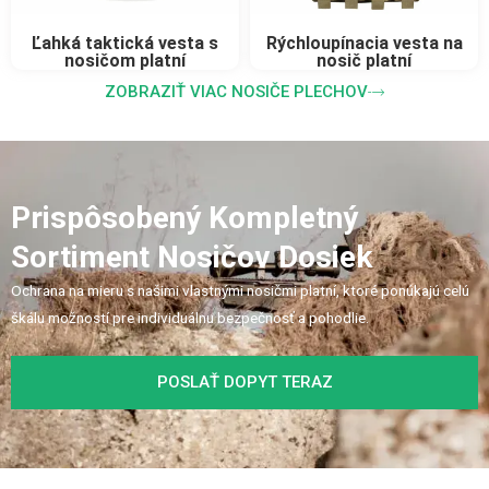
Ľahká taktická vesta s
Rýchloupínacia vesta na
nosičom platní
nosič platní
ZOBRAZIŤ VIAC NOSIČE PLECHOV
Prispôsobený Kompletný
Sortiment Nosičov Dosiek
Ochrana na mieru s našimi vlastnými nosičmi platní, ktoré ponúkajú celú
škálu možností pre individuálnu bezpečnosť a pohodlie.
POSLAŤ DOPYT TERAZ