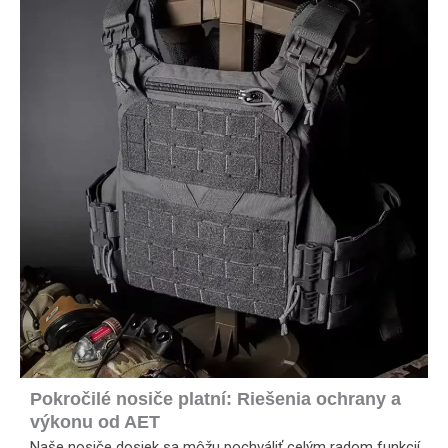
Pokročilé nosiče platní: Riešenia ochrany a
výkonu od AET
Naše nosiče dosiek sa môžu pochváliť celým radom funkcií