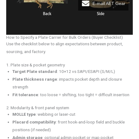
E-mail AET Gear
How to Specify a Plate Carrier for Bulk Orders (Buyer Checklist)
Use the checklist below to align expectations between product,
sourcing, and factory.
1. Plate size & pocket geometry
Target Plate standard
: 10×12 vs SAPI/ESAPI (S/M/L)
Plate thickness range
: impacts pocket depth and closure
strength
Fit tolerance
: too loose = shifting; too tight = difficult insertion
2. Modularity & front panel system
MOLLE type
: webbing or laser-cut
Placard compatibility
: front hook-and-loop field and buckle
positions (if needed)
Admin storage
: optional admin pocket or map pocket