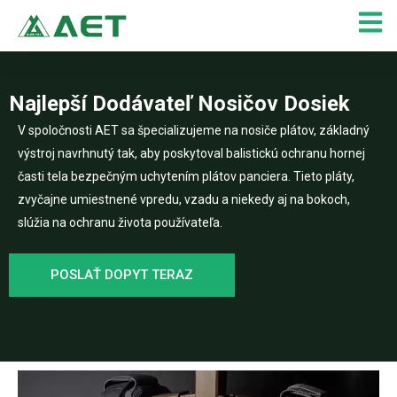
Preskočiť
na
obsah
Najlepší Dodávateľ Nosičov Dosiek
V spoločnosti AET sa špecializujeme na nosiče plátov, základný
výstroj navrhnutý tak, aby poskytoval balistickú ochranu hornej
časti tela bezpečným uchytením plátov panciera. Tieto pláty,
zvyčajne umiestnené vpredu, vzadu a niekedy aj na bokoch,
slúžia na ochranu života používateľa.
POSLAŤ DOPYT TERAZ