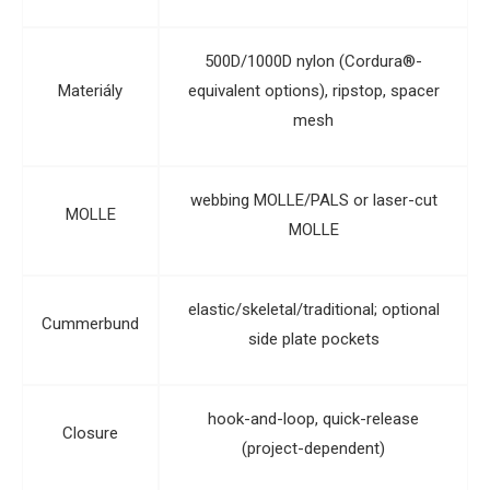
500D/1000D nylon (Cordura®-
Materiály
equivalent options), ripstop, spacer
mesh
webbing MOLLE/PALS or laser-cut
MOLLE
MOLLE
elastic/skeletal/traditional; optional
Cummerbund
side plate pockets
hook-and-loop, quick-release
Closure
(project-dependent)