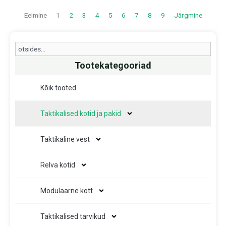
Eelmine
1
2
3
4
5
6
7
8
9
Järgmine
Search
Tootekategooriad
Kõik tooted
Taktikalised kotid ja pakid
Taktikaline vest
Relva kotid
Modulaarne kott
Taktikalised tarvikud