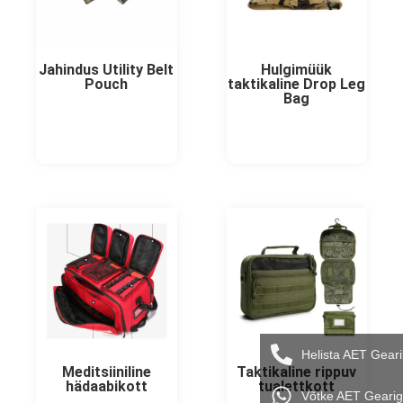
Jahindus Utility Belt
Hulgimüük
Pouch
taktikaline Drop Leg
Bag
Helista AET Geari
Meditsiiniline
Taktikaline rippuv
hädaabikott
tualettkott
Võtke AET Geari