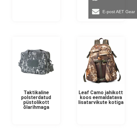
E-post AET Gear
Taktikaline
Leaf Camo jahikott
polsterdatud
koos eemaldatava
püstolikott
lisatarvikute kotiga
õlarihmaga