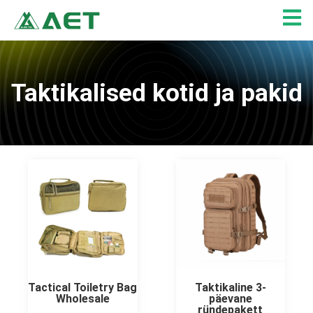
Skip
to
content
Taktikalised kotid ja pakid
Lehekülg
Lehekülg
Lehekülg
Lehekülg
Lehekülg
Lehekülg
Lehekülg
Lehekülg
Lehekülg
Tactical Toiletry Bag
Taktikaline 3-
Wholesale
päevane
ründepakett