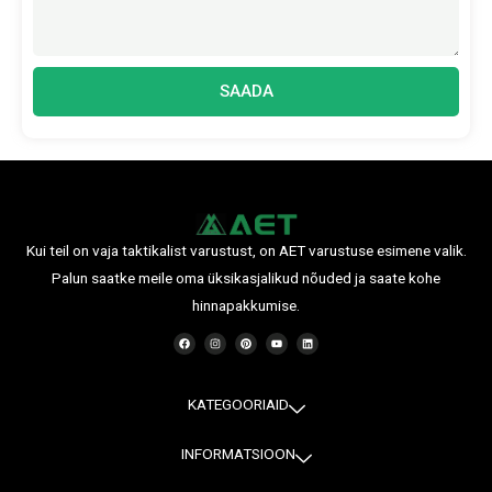
SAADA
Kui teil on vaja taktikalist varustust, on AET varustuse esimene valik.
Palun saatke meile oma üksikasjalikud nõuded ja saate kohe
hinnapakkumise.
F
I
P
Y
L
a
n
i
o
i
c
s
n
u
n
e
t
t
t
k
b
a
e
u
e
o
g
r
b
d
o
r
e
e
i
KATEGOORIAID
k
a
s
n
m
t
INFORMATSIOON