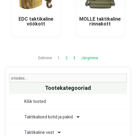
EDC taktikaline
MOLLE taktikaline
vöökott
rinnakott
Eelmine
1
2
3
Järgmine
Search
Tootekategooriad
Kõik tooted
Taktikalised kotid ja pakid
Taktikaline vest