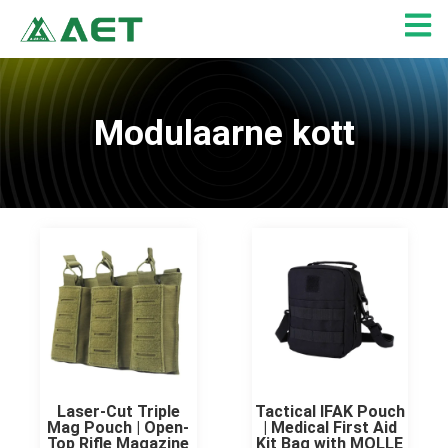
Skip
to
content
Modulaarne kott
Lehekülg
Lehekülg
Lehekülg
Laser-Cut Triple
Tactical IFAK Pouch
Mag Pouch | Open-
| Medical First Aid
Top Rifle Magazine
Kit Bag with MOLLE