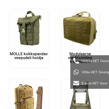
MOLLE kokkupandav
Modulaarne
veepudeli hoidja
meditsiiniline
Helista AET Geari
traumakott
Võtke AET Geari
E-post AET Gear