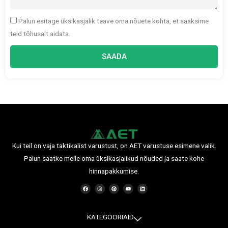
Palun esitage üksikasjalik teave oma nõuete kohta, et saaksime
teid tõhusalt aidata.
SAADA
Kui teil on vaja taktikalist varustust, on AET varustuse esimene valik.
Palun saatke meile oma üksikasjalikud nõuded ja saate kohe
hinnapakkumise.
F
I
P
Y
L
a
n
i
o
i
c
s
n
u
n
e
t
t
t
k
b
a
e
u
e
o
g
r
b
d
o
r
e
e
i
KATEGOORIAID
k
a
s
n
m
t