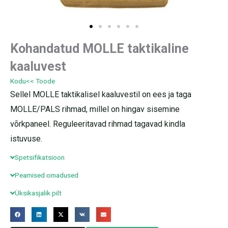
Kohandatud MOLLE taktikaline
kaaluvest
Kodu
<< Toode
Sellel MOLLE taktikalisel kaaluvestil on ees ja taga
MOLLE/PALS rihmad, millel on hingav sisemine
võrkpaneel. Reguleeritavad rihmad tagavad kindla
istuvuse.
Spetsifikatsioon
Peamised omadused
Üksikasjalik pilt