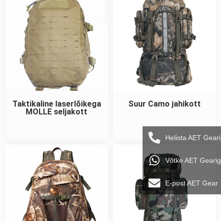
Taktikaline laserlõikega
Suur Camo jahikott
MOLLE seljakott
Helista AET Geari
Võtke AET Geari
E-post AET Gear