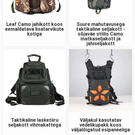
Leaf Camo jahikott koos
Suure mahutavusega
eemaldatava lisatarvikute
taktikaline seljakott -
kotiga
sõjaväe stiilis Camo
matkaseljakott ja
jahiseljakott
Taktikaline lasketiiru
Väljakul kasutatav
seljakott vihmakattega
vedelikupakk koos
väljalõigatud esipaneeliga