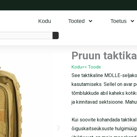
Kodu
Tooted
Toetus
Pruun taktika
Kodu
<< Toode
See taktikaline MOLLE-seljakot
kasutamiseks. Sellel on avar p
tõmblukkude abil kaheks kotik
ja kinnitavad sektsioone. Mahut
Kui soovite kohandada taktikal
õiguskaitseüksuste hulgimüüg