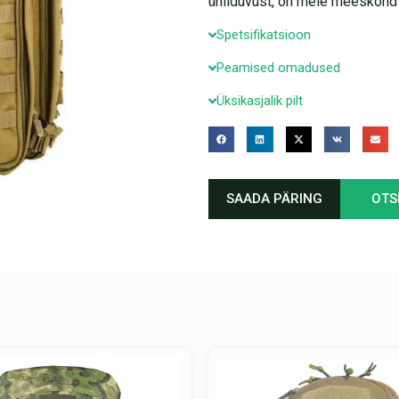
ühilduvust, on meie meeskond v
Spetsifikatsioon
Peamised omadused
Üksikasjalik pilt
SAADA PÄRING
OTS