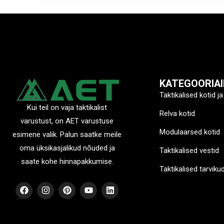
KATEGOORIAI
Taktikalised kotid ja
Kui teil on vaja taktikalist
Relva kotid
varustust, on AET varustuse
Modulaarsed kotid
esimene valik. Palun saatke meile
oma üksikasjalikud nõuded ja
Taktikalised vestid
saate kohe hinnapakkumise.
Taktikalised tarviku
F
I
P
Y
L
a
n
i
o
i
c
s
n
u
n
e
t
t
t
k
b
a
e
u
e