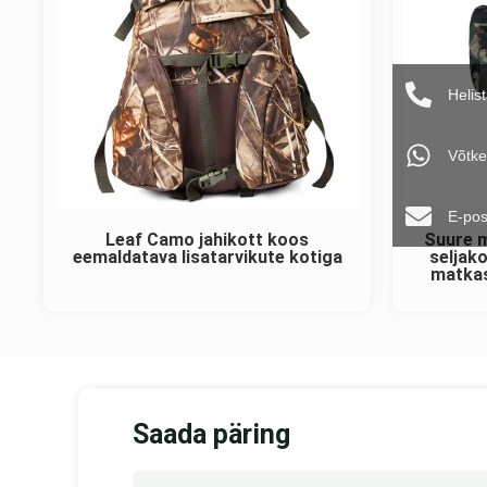
Helis
Võtke
E-pos
Leaf Camo jahikott koos
Suure m
eemaldatava lisatarvikute kotiga
seljako
matkas
Saada päring
Nimi