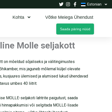
Estonian
Kohta
Võtke Meiega Ühendust
Saada päring nüüd
line Molle seljakott
t on mõeldud sõjaliseks ja välitingimustes
õhikamber, mis jaguneb mõlemal küljel olevate
s, kusjuures ülemised ja alumised lukud ühendavad
avus umbes 40 liitrit.
ise MOLLE-seljakoti lahtrite paigutust, saada
i hinnapakkumisi või selgitada MOLLE-lisade