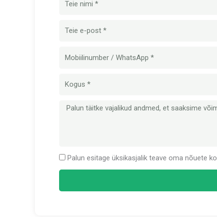
E-
post
Mobiilinumber
Kogus
Sõnum
Palun esitage üksikasjalik teave oma nõuete koh