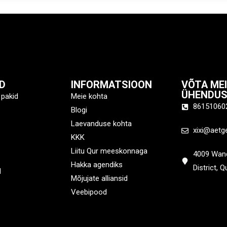
D
INFORMATSIOON
VÕTA ME
ÜHENDU
 pakid
Meie kohta
86151060
Blogi
Laevanduse kohta
xixi@aetg
KKK
Liitu Qur meeskonnaga
4009 Wand
Hakka agendiks
District, 
d
Mõjujate alliansid
Veebipood