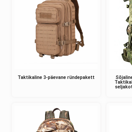
Taktikaline 3-päevane ründepakett
Sõjalin
Taktika
seljak