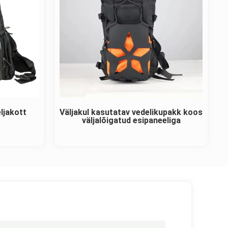
eljakott
Väljakul kasutatav vedelikupakk koos
väljalõigatud esipaneeliga