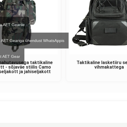
ta AET Gearile
 AET Geariga ühendust WhatsAppis
t AET Gear
ahutavusega taktikaline
Taktikaline lasketiiru s
tt - sõjaväe stiilis Camo
vihmakattega
eljakott ja jahiseljakott