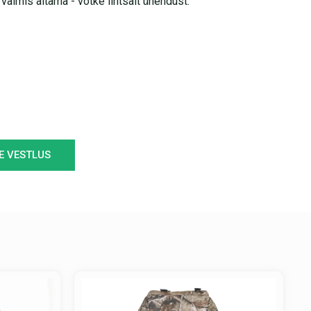
almis aitama - võtke lihtsalt ühendust.
E VESTLUS