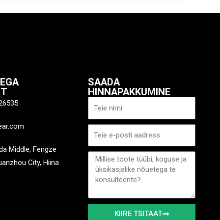
IEGA
SAADA
ST
HINNAPAKKUMINE
Nimi
26535
ear.com
E-
post
a Middle, Fengze
Sõnum
Quanzhou City, Hiina
KIIRE TSITAAT