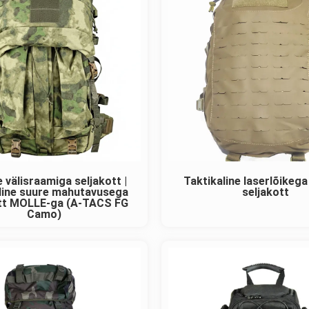
e välisraamiga seljakott |
Taktikaline laserlõikeg
line suure mahutavusega
seljakott
ott MOLLE-ga (A-TACS FG
Camo)