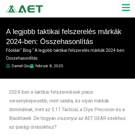
Skip
to
content
A legjobb taktikai felszerelés márkák
2024-ben: Összehasonlítás
Főoldal
"
Blog
"
A legjobb taktikai felszerelés márkák 2024-ben:
Összehasonlítás
Daniel Qiu
február 8, 2025
2024-ben a taktikai felszerelések piaca
versenyképesebb, mint valaha, és olyan márkák
dominálnak, mint az 5.11 Tactical, a Crye Precision és a
Blackhawk. De hogyan viszonyul az AET GEAR ezekhez
az iparági óriásokhoz?