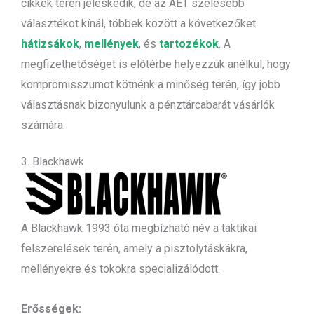
cikkek terén jeleskedik, de az AET szélesebb
választékot kínál, többek között a következőket.
hátizsákok
,
mellények
, és
tartozékok
. A
megfizethetőséget is előtérbe helyezzük anélkül, hogy
kompromisszumot kötnénk a minőség terén, így jobb
választásnak bizonyulunk a pénztárcabarát vásárlók
számára.
3. Blackhawk
A Blackhawk 1993 óta megbízható név a taktikai
felszerelések terén, amely a pisztolytáskákra,
mellényekre és tokokra specializálódott.
Erősségek: