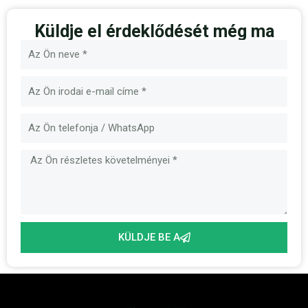
Küldje el érdeklődését még ma
Név
E-
mail
Üzenet
KÜLDJE BE A