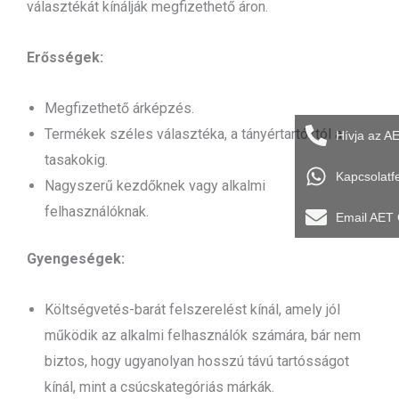
választékát kínálják megfizethető áron.
Erősségek:
Megfizethető árképzés.
Termékek széles választéka, a tányértartóktól a
Hívja az A
tasakokig.
Kapcsolatf
Nagyszerű kezdőknek vagy alkalmi
felhasználóknak.
Email AET
Gyengeségek:
Költségvetés-barát felszerelést kínál, amely jól
működik az alkalmi felhasználók számára, bár nem
biztos, hogy ugyanolyan hosszú távú tartósságot
kínál, mint a csúcskategóriás márkák.