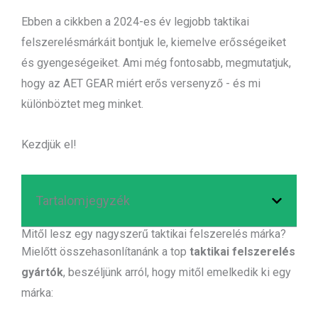
Ebben a cikkben a 2024-es év legjobb taktikai
felszerelésmárkáit bontjuk le, kiemelve erősségeiket
és gyengeségeiket. Ami még fontosabb, megmutatjuk,
hogy az AET GEAR miért erős versenyző - és mi
különböztet meg minket.
Kezdjük el!
Tartalomjegyzék
Mitől lesz egy nagyszerű taktikai felszerelés márka?
Mielőtt összehasonlítanánk a top
taktikai felszerelés
gyártók
, beszéljünk arról, hogy mitől emelkedik ki egy
márka: