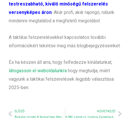
testreszabható, kiváló minőségű felszerelés
versenyképes áron
. Akár profi, akár rajongó, nálunk
mindenre megtalálod a megfelelő megoldást.
A taktikai felszerelésekkel kapcsolatos további
információkért tekintse meg más blogbejegyzéseinket.
És ha készen áll arra, hogy felfedezze kínálatunkat,
látogasson el weboldalunkra
hogy megtudja, miért
vagyunk a taktikai felszerelések legjobb választása
2025-ben.
Előző
Nex
ELŐZŐ
KÖVETKEZŐ
Álcázási minták: A Tactical Gear Manufacturer's Guide
X-PAC szövet vs. Cordura, Dyneema és Ripstop Nylon: A gyártó útmutatója