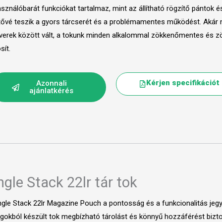
asználóbarát funkciókat tartalmaz, mint az állítható rögzítő pántok 
tővé teszik a gyors tárcserét és a problémamentes működést. Akár ny
verek között vált, a tokunk minden alkalommal zökkenőmentes és z
sít.
Kérjen specifikációt
Azonnali
ajánlatkérés
ngle Stack 22lr tár tok
ngle Stack 22lr Magazine Pouch a pontosság és a funkcionalitás jeg
gokból készült tok megbízható tárolást és könnyű hozzáférést bizto