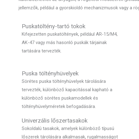
jellemzők, például a gyorskioldó mechanizmusok vagy a rög
Puskatöltény-tartó tokok
Kifejezetten puskatöltények, például AR-15/M4,
AK-47 vagy más hasonló puskák tárjainak
tartására tervezték.
Puska töltényhüvelyek
Sörétes puska töltényhüvelyek tárolására
tervezték, különböző kapacitással kapható a
különböző sörétes puskamodellek és
töltényhüvelyméretek befogadására.
Univerzális lőszertasakok
Sokoldalú tasakok, amelyek különböző típusú
lőszerek tárolására alkalmasak, rugalmasságot