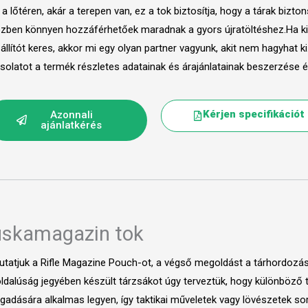
 a lőtéren, akár a terepen van, ez a tok biztosítja, hogy a tárak biz
zben könnyen hozzáférhetőek maradnak a gyors újratöltéshez.Ha ki
állítót keres, akkor mi egy olyan partner vagyunk, akit nem hagyhat ki
solatot a termék részletes adatainak és árajánlatainak beszerzése 
Kérjen specifikációt
Azonnali
ajánlatkérés
skamagazin tok
tatjuk a Rifle Magazine Pouch-ot, a végső megoldást a tárhordozási
ldalúság jegyében készült tárzsákot úgy terveztük, hogy különböző 
gadására alkalmas legyen, így taktikai műveletek vagy lövészetek s