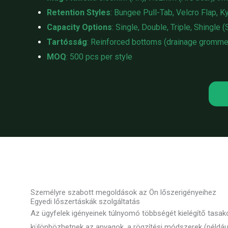
Retention Styles
: Bungee Pull-Tab, Velcro Flap, K
Capacity Options
: Single, Double, Triple, Shingle 
Tartósság
: Reinforced bottoms (drainage grommet
MOQ
: 500 pcs per style
Személyre szabott megoldások az Ön lőszerigényeihez
Egyedi lőszertáskák szolgáltatás
Az ügyfelek igényeinek túlnyomó többségét kielégítő tasak
különbözhetnek az anyagok, a rögzítési módszerek (példáu