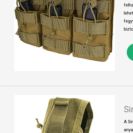
felh
lehe
fegy
bizto
Si
A Si
anya