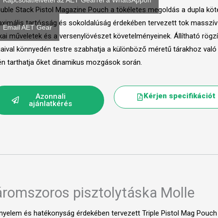
Kapcsolatfelvétel az AET Gearrel a WhatsAppon
uble Stack Pistol Magazine Pouch a tökéletes megoldás a dupla köteg
ximális tartósság és sokoldalúság érdekében tervezett tok masszív ki
Email AET Gear
ikai műveletek és a versenylövészet követelményeinek. Állítható rögzí
jaival könnyedén testre szabhatja a különböző méretű tárakhoz való 
én tarthatja őket dinamikus mozgások során.
Kérjen specifikációt
Azonnali
ajánlatkérés
romszoros pisztolytáska Molle
nyelem és hatékonyság érdekében tervezett Triple Pistol Mag Pouch 