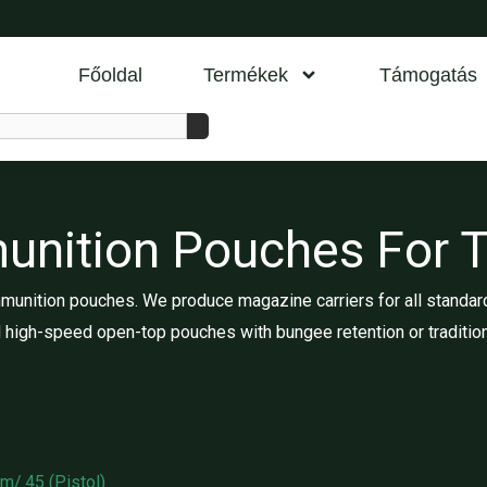
Főoldal
Termékek
Támogatás
tion Pouches For Ta
munition pouches. We produce magazine carriers for all standard
 high-speed open-top pouches with bungee retention or traditio
m/.45 (Pistol)