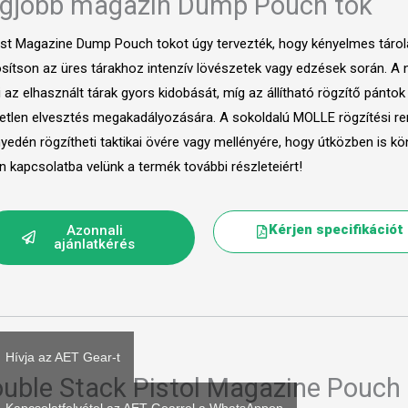
gjobb magazin Dump Pouch tok
st Magazine Dump Pouch tokot úgy tervezték, hogy kényelmes tárol
osítson az üres tárakhoz intenzív lövészetek vagy edzések során. A ny
i az elhasznált tárak gyors kidobását, míg az állítható rögzítő pántok
letlen elvesztés megakadályozására. A sokoldalú MOLLE rögzítési 
yedén rögzítheti taktikai övére vagy mellényére, hogy útközben is 
en kapcsolatba velünk a termék további részleteiért!
Kérjen specifikációt
Azonnali
ajánlatkérés
Hívja az AET Gear-t
uble Stack Pistol Magazine Pouch