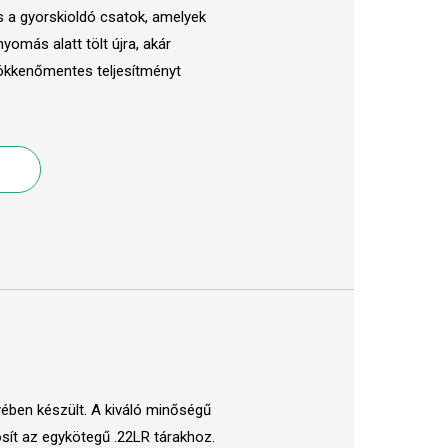
és a gyorskioldó csatok, amelyek
omás alatt tölt újra, akár
ökkenőmentes teljesítményt
yében készült. A kiváló minőségű
sít az egykötegű .22LR tárakhoz.