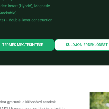
ydex Insert (Hybrid), Magnetic
(Stackable)
s) + double-layer construction
TERMÉK MEGTEKINTÉSE
KÜLDJÖN ÉRDEKLŐDÉST
okat gyártunk, a különböző tasakok
l MOLLE vagy övre rögzítés) és a további