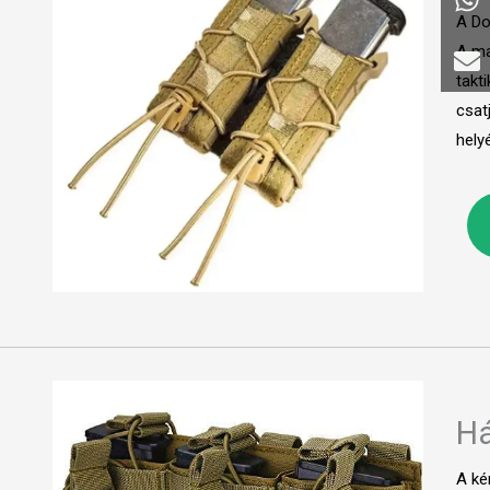
A Do
A ma
takt
csat
hely
Há
A ké