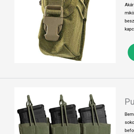
Akár
mikö
besz
kapc
Pu
Bemu
soko
befo