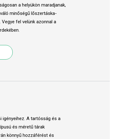
tonságosan a helyükön maradjanak,
váló minőségű lőszertáska-
. Vegye fel velünk azonnal a
érdekében.
 igényeihez. A tartósság és a
típusú és méretű tárak
orán könnyű hozzáférést és