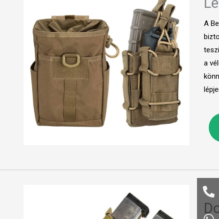
Le
A Be
bizt
tesz
a vé
könn
lépj
Do