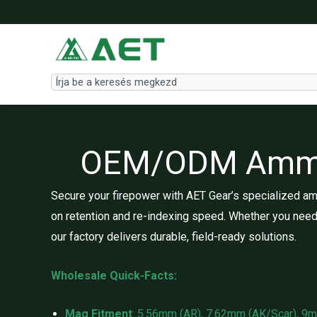
Skip
to
content
Search
OEM/ODM Ammuni
Secure your firepower with AET Gear’s specialized am
on retention and re-indexing speed. Whether you need
our factory delivers durable, field-ready solutions.
Wholesale Quick-Facts:
Mag Fitment
: 5.56mm (AR), 7.62mm (AK/Scar), 9m