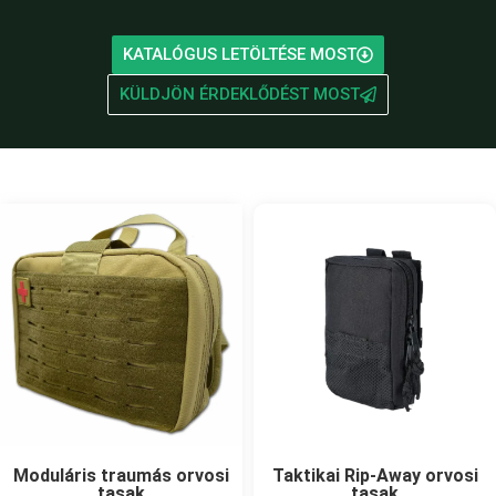
KATALÓGUS LETÖLTÉSE MOST
KÜLDJÖN ÉRDEKLŐDÉST MOST
Moduláris traumás orvosi
Taktikai Rip-Away orvosi
tasak
tasak