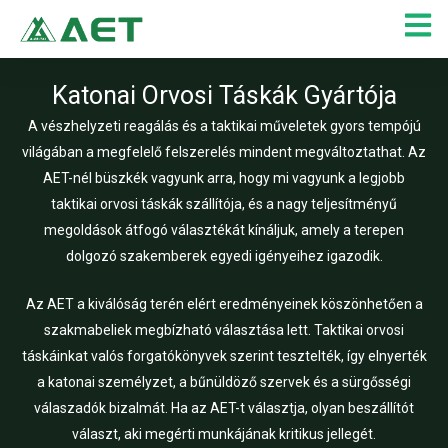
Skip
to
content
Katonai Orvosi Táskák Gyártója
A vészhelyzeti reagálás és a taktikai műveletek gyors tempójú
világában a megfelelő felszerelés mindent megváltoztathat. Az
AET-nél büszkék vagyunk arra, hogy mi vagyunk a legjobb
taktikai orvosi táskák szállítója, és a nagy teljesítményű
megoldások átfogó választékát kínáljuk, amely a terepen
dolgozó szakemberek egyedi igényeihez igazodik.
Az AET a kiválóság terén elért eredményeinek köszönhetően a
szakmabeliek megbízható választása lett. Taktikai orvosi
táskáinkat valós forgatókönyvek szerint tesztelték, így elnyerték
a katonai személyzet, a bűnüldöző szervek és a sürgősségi
válaszadók bizalmát. Ha az AET-t választja, olyan beszállítót
választ, aki megérti munkájának kritikus jellegét.