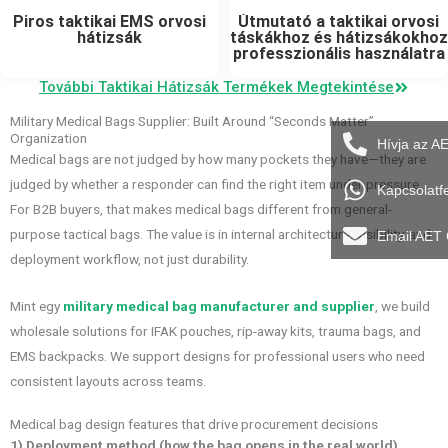
Piros taktikai EMS orvosi
Útmutató a taktikai orvosi
hátizsák
táskákhoz és hátizsákokhoz
professzionális használatra
További Taktikai Hátizsák Termékek Megtekintése
Military Medical Bags Supplier: Built Around “Seconds Matter”
Organization
Hívja az A
Medical bags are not judged by how many pockets they have—they are
judged by whether a responder can find the right item under pressure.
Kapcsolatf
For B2B buyers, that makes medical bags different from general-
purpose tactical bags. The value is in internal architecture, visibility, and
Email AET
deployment workflow, not just durability.
Mint egy
military medical bag manufacturer and supplier
, we build
wholesale solutions for IFAK pouches, rip-away kits, trauma bags, and
EMS backpacks. We support designs for professional users who need
consistent layouts across teams.
Medical bag design features that drive procurement decisions
1) Deployment method (how the bag opens in the real world)