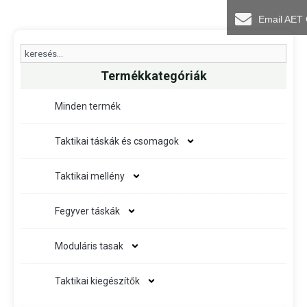
Email AET
Search
Termékkategóriák
Minden termék
Taktikai táskák és csomagok
Taktikai mellény
Fegyver táskák
Moduláris tasak
Taktikai kiegészítők