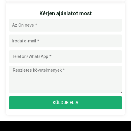
Kérjen ajánlatot most
Név
E-
mail
Üzenet
KÜLDJE EL A