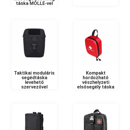
táska MOLLE-vel
Taktikai moduláris
Kompakt
segédtáska
hordozható
levehető
vészhelyzeti
szervezővel
elsősegély táska