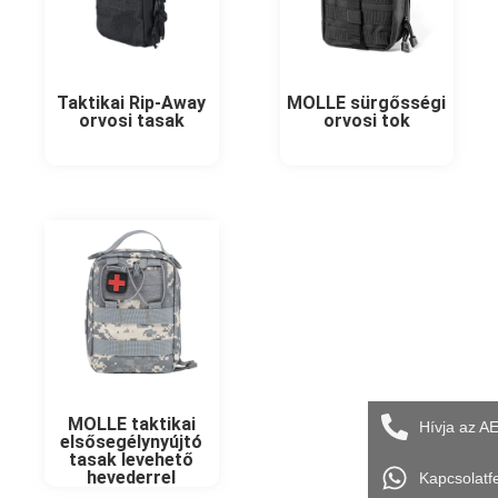
Taktikai Rip-Away
MOLLE sürgősségi
orvosi tasak
orvosi tok
MOLLE taktikai
Hívja az A
elsősegélynyújtó
tasak levehető
hevederrel
Kapcsolatf