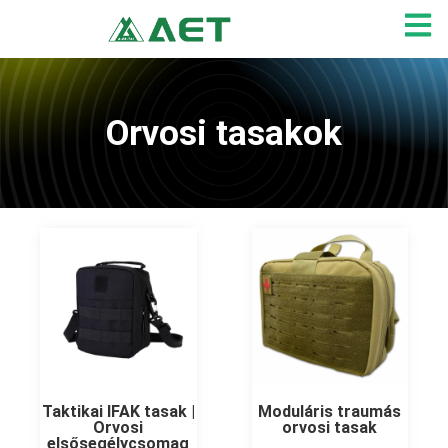
Skip
to
content
Orvosi tasakok
Taktikai IFAK tasak |
Moduláris traumás
Orvosi
orvosi tasak
elsősegélycsomag