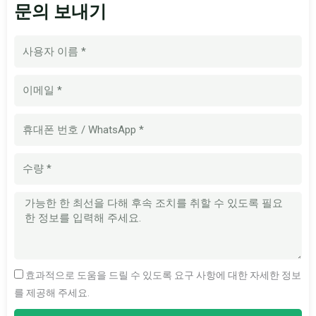
문의 보내기
이
름
이
메
일
휴
대
폰
수
번
량
호
메
시
지
효과적으로 도움을 드릴 수 있도록 요구 사항에 대한 자세한 정보
를 제공해 주세요.