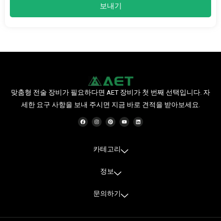
보내기
맞춤형 전술 장비가 필요하다면 AET 장비가 첫 번째 선택입니다. 자
세한 요구 사항을 보내 주시면 지금 바로 견적을 받아보세요.
F
인
P
유
링
a
스
i
튜
크
c
타
n
브
드
e
그
t
인
b
램
e
o
r
o
e
카테고리
k
s
t
정보
문의하기