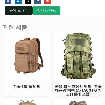
문의 보내기
실시간 채팅
관련 제품
전술 3일 돌격 팩
군용 외부 프레임 백팩 | 전술
대용량 백팩 (A-TACS FG 카
모) (몰레 포함)