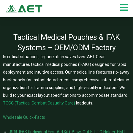
콘
텐
츠
로
건
Tactical Medical Pouches & IFAK
너
Systems – OEM/ODM Factory
뛰
기
In critical situations, organization saves lives. AET Gear
manufactures tactical medical pouches (IFAKs) designed for rapid
deployment and intuitive access. Our medical line features rip-away
back panels for instant detachment, comprehensive internal elastic
organization for trauma supplies, and high-visibility indicators. We
build to your exact layout specifications to accommodate standard
TCCC (Tactical Combat Casualty Care)
loadouts.
Wholesale Quick-Facts
유형
: IFAK (Individual First Aid Kit), Blow-Out Kit, TQ Holder, EMT