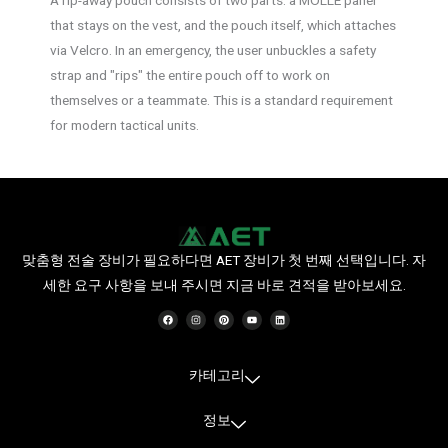
that stays on the vest, and the pouch itself, which attaches
via Velcro. In an emergency, the user unbuckles a safety
strap and "rips" the entire pouch off to work on
themselves or a teammate. This is a standard requirement
for modern tactical units.
맞춤형 전술 장비가 필요하다면 AET 장비가 첫 번째 선택입니다. 자
세한 요구 사항을 보내 주시면 지금 바로 견적을 받아보세요.
F
인
P
유
링
a
스
i
튜
크
c
타
n
브
드
e
그
t
인
b
램
e
o
r
o
e
카테고리
k
s
t
정보