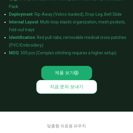
Pack
Deployment
: Rip-Away (Velcro-backed), Drop-Leg, Belt Slide
Internal Layout
: Multi-loop elastic organization, mesh pockets,
fold-out trays
Identification
: Red pull-tabs, removable medical cross patches
(PVC/Embroidery)
MOQ
: 500 pcs (Complex stitching requires a higher setup)
제품 보기
지금 문의 보내기
맞춤형 의료용 파우치