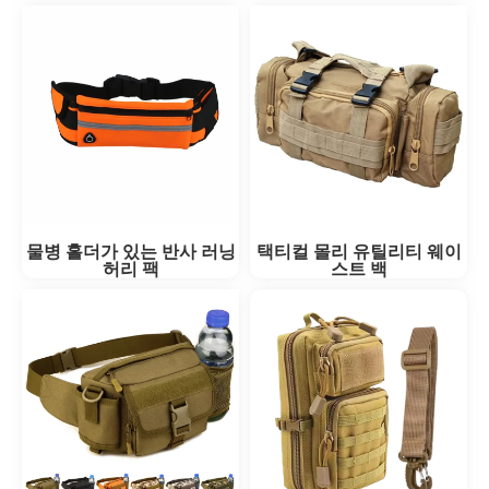
물병 홀더가 있는 반사 러닝
택티컬 몰리 유틸리티 웨이
허리 팩
스트 백