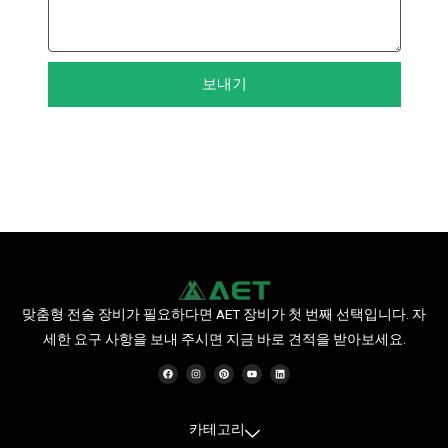
보내기
맞춤형 전술 장비가 필요하다면 AET 장비가 첫 번째 선택입니다. 자
세한 요구 사항을 보내 주시면 지금 바로 견적을 받아보세요.
F
인
P
유
링
a
스
i
튜
크
c
타
n
브
드
e
그
t
인
b
램
e
o
r
o
e
카테고리
k
s
t