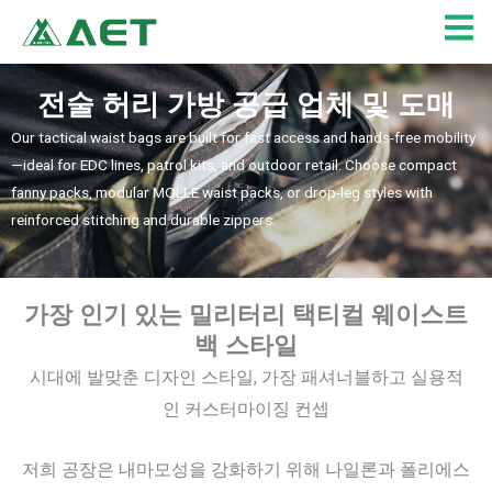
콘
텐
츠
로
전술 허리 가방 공급 업체 및 도매
건
Our tactical waist bags are built for fast access and hands-free mobility
너
—ideal for EDC lines, patrol kits, and outdoor retail. Choose compact
뛰
fanny packs, modular MOLLE waist packs, or drop-leg styles with
기
reinforced stitching and durable zippers.
가장 인기 있는 밀리터리 택티컬 웨이스트
백 스타일
시대에 발맞춘 디자인 스타일, 가장 패셔너블하고 실용적
인 커스터마이징 컨셉
저희 공장은 내마모성을 강화하기 위해 나일론과 폴리에스