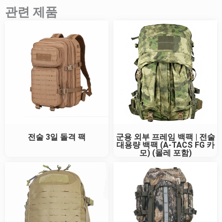
관련 제품
전술 3일 돌격 팩
군용 외부 프레임 백팩 | 전술
대용량 백팩 (A-TACS FG 카
모) (몰레 포함)