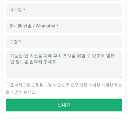
이
메
일
휴
대
폰
수
번
량
호
메
시
지
효과적으로 도움을 드릴 수 있도록 요구 사항에 대한 자세한 정보
를 제공해 주세요.
보내기