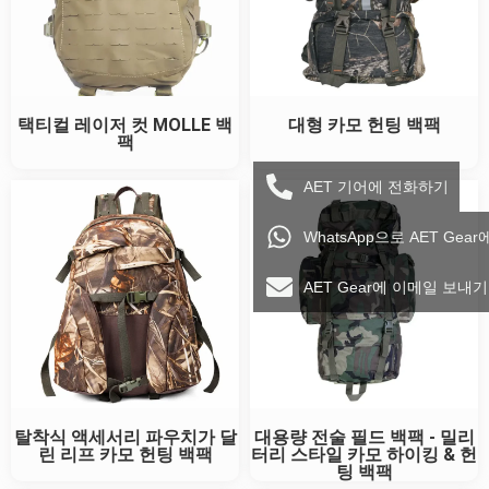
택티컬 레이저 컷 MOLLE 백
대형 카모 헌팅 백팩
팩
AET 기어에 전화하기
WhatsApp으로 AET Gea
AET Gear에 이메일 보내기
탈착식 액세서리 파우치가 달
대용량 전술 필드 백팩 - 밀리
린 리프 카모 헌팅 백팩
터리 스타일 카모 하이킹 & 헌
팅 백팩