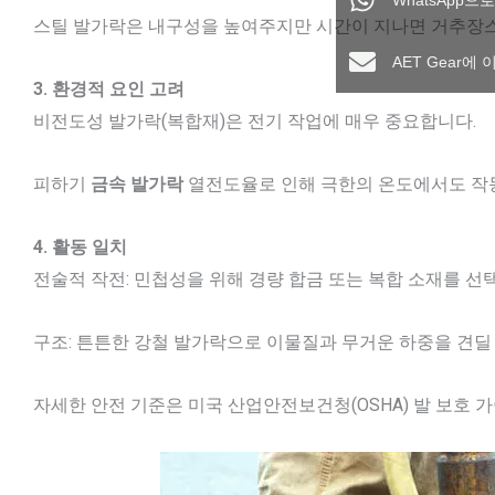
WhatsApp으로
스틸 발가락은 내구성을 높여주지만 시간이 지나면 거추장스
AET Gear에
3. 환경적 요인 고려
비전도성 발가락(복합재)은 전기 작업에 매우 중요합니다.
피하기
금속 발가락
열전도율로 인해 극한의 온도에서도 작
4. 활동 일치
전술적 작전: 민첩성을 위해 경량 합금 또는 복합 소재를 선
구조: 튼튼한 강철 발가락으로 이물질과 무거운 하중을 견딜 
자세한 안전 기준은 미국 산업안전보건청(OSHA) 발 보호