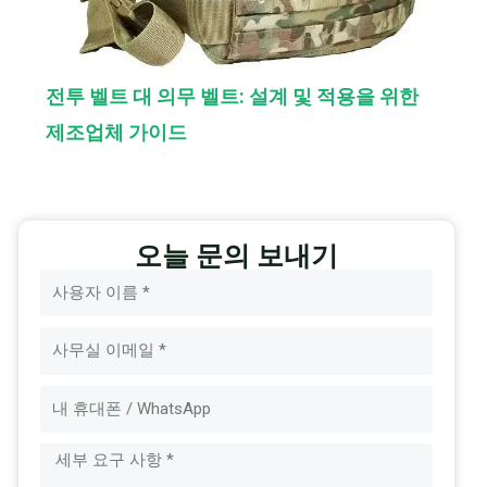
전투 벨트 대 의무 벨트: 설계 및 적용을 위한
제조업체 가이드
오늘 문의 보내기
이
름
이
메
메
일
시
지