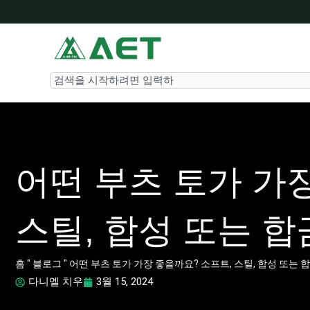
콘
텐
츠
로
Search
건
너
뛰
기
어떤 부츠 토가 가
스틸, 합성 또는 합
홈
"
블로그
"
어떤 부츠 토가 가장 좋을까요? 소프트, 스틸, 합성 또는 
다니엘 치우
3월 15, 2024