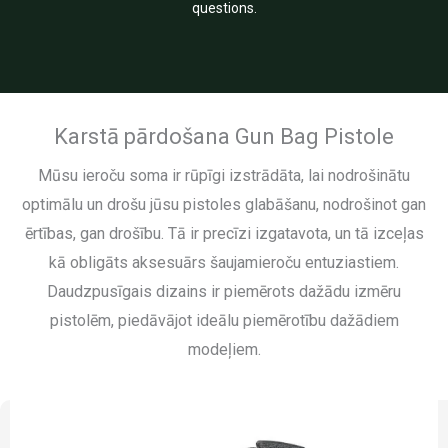
questions.
Karstā pārdošana Gun Bag Pistole
Mūsu ieroču soma ir rūpīgi izstrādāta, lai nodrošinātu
optimālu un drošu jūsu pistoles glabāšanu, nodrošinot gan
ērtības, gan drošību. Tā ir precīzi izgatavota, un tā izceļas
kā obligāts aksesuārs šaujamieroču entuziastiem.
Daudzpusīgais dizains ir piemērots dažādu izmēru
pistolēm, piedāvājot ideālu piemērotību dažādiem
modeļiem.