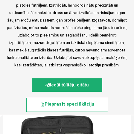
pistoles futrāļiem. Izstrādāti, lai nodrošinātu precizitāti un
uzticamību, šie maksti ir drošs un ātras izvilkšanas risinājums gan
šaujamieroču entuziastiem, gan profesionāļiem. Izgatavoti, domājot
par izturību, mūsu makstis nodrošina ciešu piegulumu jūsu ieročiem,
uzlabojot to pieejamību un saglabāšanu. Ideāli piemēroti
izplatītājiem, mazumtirgotājiem un taktiskā ekipējuma cienītājiem,
kas meklē augstākās klases futrāļus, kuros nevainojami apvienota
funkcionalitāte un izturība. Uzlabojiet savu veiktspēju ar makšķerēm,
kas izstrādātas, lai atbilstu visprasīgāko lietotāju prasībām.
Iegūt tūlītēju citātu
Pieprasīt specifikāciju