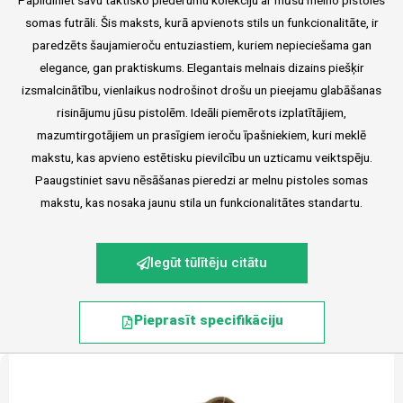
somas futrāli. Šis maksts, kurā apvienots stils un funkcionalitāte, ir
paredzēts šaujamieroču entuziastiem, kuriem nepieciešama gan
elegance, gan praktiskums. Elegantais melnais dizains piešķir
izsmalcinātību, vienlaikus nodrošinot drošu un pieejamu glabāšanas
risinājumu jūsu pistolēm. Ideāli piemērots izplatītājiem,
mazumtirgotājiem un prasīgiem ieroču īpašniekiem, kuri meklē
makstu, kas apvieno estētisku pievilcību un uzticamu veiktspēju.
Paaugstiniet savu nēsāšanas pieredzi ar melnu pistoles somas
makstu, kas nosaka jaunu stila un funkcionalitātes standartu.
Iegūt tūlītēju citātu
Pieprasīt specifikāciju