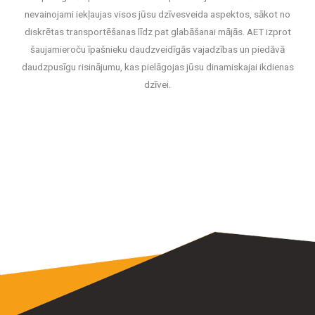
nevainojami iekļaujas visos jūsu dzīvesveida aspektos, sākot no
diskrētas transportēšanas līdz pat glabāšanai mājās. AET izprot
šaujamieroču īpašnieku daudzveidīgās vajadzības un piedāvā
daudzpusīgu risinājumu, kas pielāgojas jūsu dinamiskajai ikdienas
dzīvei.