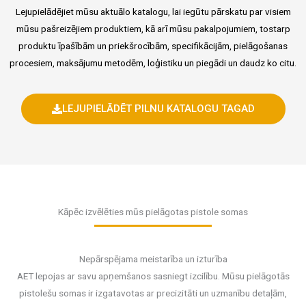
Lejupielādējiet mūsu aktuālo katalogu, lai iegūtu pārskatu par visiem
mūsu pašreizējiem produktiem, kā arī mūsu pakalpojumiem, tostarp
produktu īpašībām un priekšrocībām, specifikācijām, pielāgošanas
procesiem, maksājumu metodēm, loģistiku un piegādi un daudz ko citu.
LEJUPIELĀDĒT PILNU KATALOGU TAGAD
Kāpēc izvēlēties mūs pielāgotas pistole somas
Nepārspējama meistarība un izturība
AET lepojas ar savu apņemšanos sasniegt izcilību. Mūsu pielāgotās
pistolešu somas ir izgatavotas ar precizitāti un uzmanību detaļām,