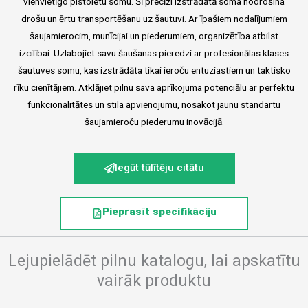
vienvietīgo pistoletu somu. Šī precīzi izstrādātā soma nodrošina
drošu un ērtu transportēšanu uz šautuvi. Ar īpašiem nodalījumiem
šaujamierocim, munīcijai un piederumiem, organizētība atbilst
izcilībai. Uzlabojiet savu šaušanas pieredzi ar profesionālas klases
šautuves somu, kas izstrādāta tikai ieroču entuziastiem un taktisko
rīku cienītājiem. Atklājiet pilnu sava aprīkojuma potenciālu ar perfektu
funkcionalitātes un stila apvienojumu, nosakot jaunu standartu
šaujamieroču piederumu inovācijā.
Iegūt tūlītēju citātu
Pieprasīt specifikāciju
Lejupielādēt pilnu katalogu, lai apskatītu
vairāk produktu