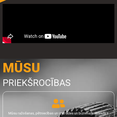
MŪSU
PRIEKŠROCĪBAS
Mūsu ražošanas, pētniecības un izstrādes un biznesa komandā ir