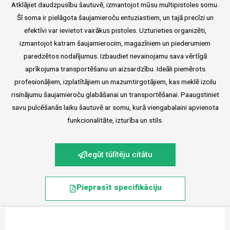
Atklājiet daudzpusību šautuvē, izmantojot mūsu multipistoles somu.
Šī soma ir pielāgota šaujamieroču entuziastiem, un tajā precīzi un
efektīvi var ievietot vairākus pistoles. Uzturieties organizēti,
izmantojot katram šaujamierocim, magazīniem un piederumiem
paredzētos nodalījumus. Izbaudiet nevainojamu sava vērtīgā
aprīkojuma transportēšanu un aizsardzību. Ideāli piemērots
profesionāļiem, izplatītājiem un mazumtirgotājiem, kas meklē izcilu
risinājumu šaujamieroču glabāšanai un transportēšanai. Paaugstiniet
savu pulcēšanās laiku šautuvē ar somu, kurā viengabalaini apvienota
funkcionalitāte, izturība un stils.
Iegūt tūlītēju citātu
Pieprasīt specifikāciju