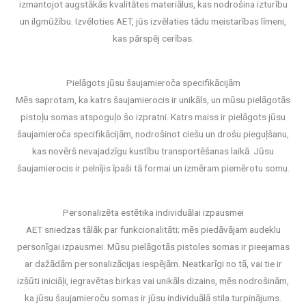
izmantojot augstākās kvalitātes materiālus, kas nodrošina izturību
un ilgmūžību. Izvēloties AET, jūs izvēlaties tādu meistarības līmeni,
kas pārspēj cerības.
Pielāgots jūsu šaujamieroča specifikācijām
Mēs saprotam, ka katrs šaujamierocis ir unikāls, un mūsu pielāgotās
pistoļu somas atspoguļo šo izpratni. Katrs maiss ir pielāgots jūsu
šaujamieroča specifikācijām, nodrošinot ciešu un drošu pieguļšanu,
kas novērš nevajadzīgu kustību transportēšanas laikā. Jūsu
šaujamierocis ir pelnījis īpaši tā formai un izmēram piemērotu somu.
Personalizēta estētika individuālai izpausmei
AET sniedzas tālāk par funkcionalitāti; mēs piedāvājam audeklu
personīgai izpausmei. Mūsu pielāgotās pistoles somas ir pieejamas
ar dažādām personalizācijas iespējām. Neatkarīgi no tā, vai tie ir
izšūti iniciāļi, iegravētas birkas vai unikāls dizains, mēs nodrošinām,
ka jūsu šaujamieroču somas ir jūsu individuālā stila turpinājums.