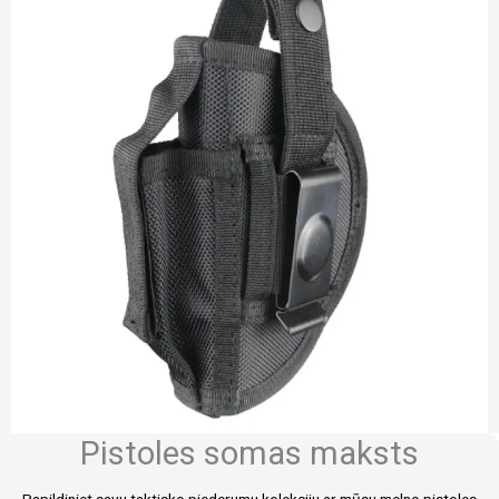
Pistoles somas maksts
Papildiniet savu taktisko piederumu kolekciju ar mūsu melno pistoles