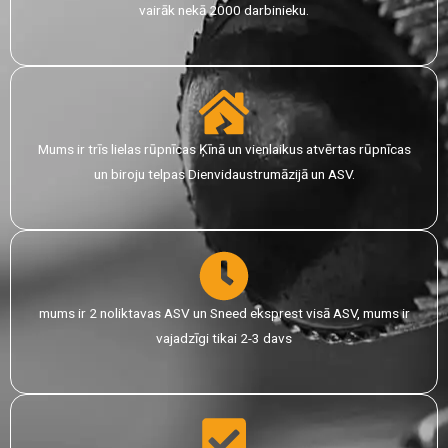
vairāk nekā 2000 darbinieku.
Mums ir trīs lielas rūpnīcas Ķīnā un vienlaikus atvērtas rūpnīcas
un biroju telpas Dienvidaustrumāzijā un ASV.
mums ir 2 noliktavas ASV un Sneed eksprest visā ASV, mums ir
vajadzīgi tikai 2-3 davs