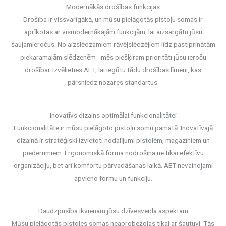
Modernākās drošības funkcijas
Drošība ir vissvarīgākā, un mūsu pielāgotās pistoļu somas ir
aprīkotas ar vismodernākajām funkcijām, lai aizsargātu jūsu
šaujamieročus. No aizslēdzamiem rāvējslēdzējiem līdz pastiprinātām
piekaramajām slēdzenēm - mēs piešķiram prioritāti jūsu ieroču
drošībai. Izvēlieties AET, lai iegūtu tādu drošības līmeni, kas
pārsniedz nozares standartus.
Inovatīvs dizains optimālai funkcionalitātei
Funkcionalitāte ir mūsu pielāgoto pistoļu somu pamatā. Inovatīvajā
dizainā ir stratēģiski izvietoti nodalījumi pistolēm, magazīniem un
piederumiem. Ergonomiskā forma nodrošina ne tikai efektīvu
organizāciju, bet arī komfortu pārvadāšanas laikā. AET nevainojami
apvieno formu un funkciju.
Daudzpusība ikvienam jūsu dzīvesveida aspektam
Mūsu pielāgotās pistoles somas neaprobežojas tikai ar šautuvi. Tās