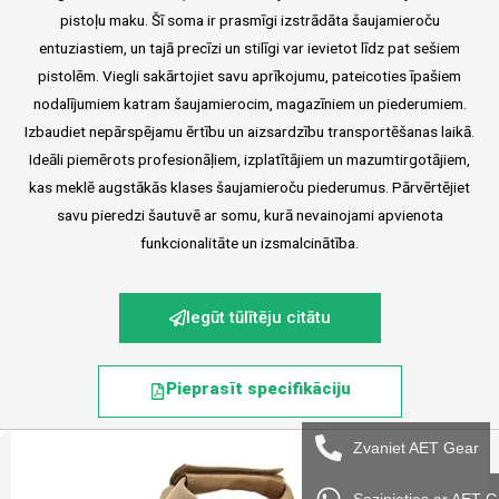
pistoļu maku. Šī soma ir prasmīgi izstrādāta šaujamieroču
entuziastiem, un tajā precīzi un stilīgi var ievietot līdz pat sešiem
pistolēm. Viegli sakārtojiet savu aprīkojumu, pateicoties īpašiem
nodalījumiem katram šaujamierocim, magazīniem un piederumiem.
Izbaudiet nepārspējamu ērtību un aizsardzību transportēšanas laikā.
Ideāli piemērots profesionāļiem, izplatītājiem un mazumtirgotājiem,
kas meklē augstākās klases šaujamieroču piederumus. Pārvērtējiet
savu pieredzi šautuvē ar somu, kurā nevainojami apvienota
funkcionalitāte un izsmalcinātība.
Iegūt tūlītēju citātu
Pieprasīt specifikāciju
Zvaniet AET Gear