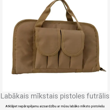
Labākais mīkstais pistoles futrālis
Atklājiet nepārspējamu aizsardzību ar mūsu labāko mīksto pistolešu