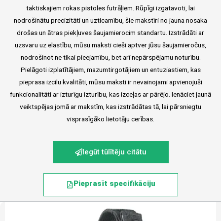
taktiskajiem rokas pistoles futrāļiem. Rūpīgi izgatavoti, lai
nodrošinātu precizitāti un uzticamību, šie makstīri no jauna nosaka
drošas un ātras piekļuves šaujamierocim standartu. Izstrādāti ar
uzsvaru uz elastību, mūsu maksti cieši aptver jūsu šaujamieročus,
nodrošinot ne tikai pieejamību, bet arī nepārspējamu noturību.
Pielāgoti izplatītājiem, mazumtirgotājiem un entuziastiem, kas
pieprasa izcilu kvalitāti, mūsu maksti ir nevainojami apvienojuši
funkcionalitāti ar izturīgu izturību, kas izceļas ar pārējo. Ienāciet jaunā
veiktspējas jomā ar makstīm, kas izstrādātas tā, lai pārsniegtu
visprasīgāko lietotāju cerības.
Iegūt tūlītēju citātu
Pieprasīt specifikāciju