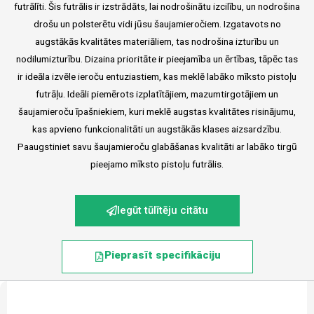
futrālīti. Šis futrālis ir izstrādāts, lai nodrošinātu izcilību, un nodrošina
drošu un polsterētu vidi jūsu šaujamieročiem. Izgatavots no
augstākās kvalitātes materiāliem, tas nodrošina izturību un
nodilumizturību. Dizaina prioritāte ir pieejamība un ērtības, tāpēc tas
ir ideāla izvēle ieroču entuziastiem, kas meklē labāko mīksto pistoļu
futrāļu. Ideāli piemērots izplatītājiem, mazumtirgotājiem un
šaujamieroču īpašniekiem, kuri meklē augstas kvalitātes risinājumu,
kas apvieno funkcionalitāti un augstākās klases aizsardzību.
Paaugstiniet savu šaujamieroču glabāšanas kvalitāti ar labāko tirgū
pieejamo mīksto pistoļu futrālis.
Iegūt tūlītēju citātu
Pieprasīt specifikāciju