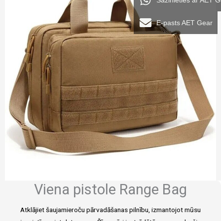
Sazinieties ar AET 
E-pasts AET Gear
Viena pistole Range Bag
Atklājiet šaujamieroču pārvadāšanas pilnību, izmantojot mūsu