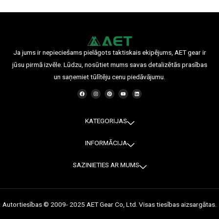
Ja jums ir nepieciešams pielāgots taktiskais ekipējums, AET gear ir
jūsu pirmā izvēle. Lūdzu, nosūtiet mums savas detalizētās prasības
un saņemiet tūlītēju cenu piedāvājumu.
F
I
P
Y
L
a
n
i
o
i
c
s
n
u
n
e
t
t
t
k
b
a
e
u
e
o
g
r
b
d
o
r
e
e
i
KATEGORIJAS
k
a
s
n
m
t
INFORMĀCIJA
SAZINIETIES AR MUMS
Autortiesības © 2009- 2025 AET Gear Co, Ltd. Visas tiesības aizsargātas.