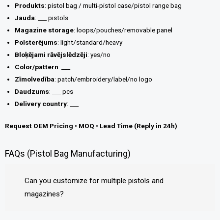
Produkts
: pistol bag / multi-pistol case/pistol range bag
Jauda
: ___ pistols
Magazine storage
: loops/pouches/removable panel
Polsterējums
: light/standard/heavy
Bloķējami rāvējslēdzēji
: yes/no
Color/pattern
: ___
Zīmolvedība
: patch/embroidery/label/no logo
Daudzums
: ___ pcs
Delivery country
: ___
Request OEM Pricing • MOQ • Lead Time (Reply in 24h)
FAQs (Pistol Bag Manufacturing)
Can you customize for multiple pistols and
magazines?