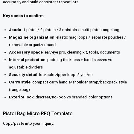
accurately and build consistent repeat lots.
Key specs to confirm
:
Jauda
: 1 pistol / 2 pistols / 3+ pistols / multi-pistol range bag
Magazine organization
: elastic mag loops / separate pouches /
removable organizer panel
Accessory space
: ear/eye pro, cleaning kit, tools, documents
Internal protection
: padding thickness + fixed sleeves vs
adjustable dividers
Security detail
: lockable zipper loops? yes/no
Carry style
: compact carry handle/shoulder strap/backpack style
(range bag)
Exterior look
: discreet/no-logo vs branded; color options
Pistol Bag Micro RFQ Template
Copy/paste into your inquiry: