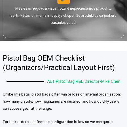
Mēs esam ieguvuši visus nozarē nepieciešamos produktu
sertifikātus, un mums ir iespēja eksportēt produktus uz jebkuru
pasaules valsti.
Pistol Bag OEM Checklist
(Organizers/Practical Layout First)
AET Pistol Bag R&D Director-Mike Chen
Unlike rifle bags, pistol bags often win or lose on internal organization:
how many pistols, how magazines are secured, and how quickly users
can access gear at the range.
For bulk orders, confirm the configuration below so we can quote