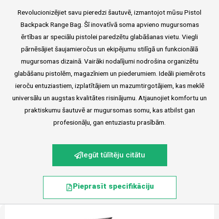
Revolucionizējiet savu pieredzi šautuvē, izmantojot mūsu Pistol
Backpack Range Bag. Šī inovatīvā soma apvieno mugursomas
ērtības ar speciālu pistolei paredzētu glabāšanas vietu. Viegli
pārnēsājiet šaujamieročus un ekipējumu stilīgā un funkcionālā
mugursomas dizainā. Vairāki nodalījumi nodrošina organizētu
glabāšanu pistolēm, magazīniem un piederumiem. Ideāli piemērots
ieroču entuziastiem, izplatītājiem un mazumtirgotājiem, kas meklē
universālu un augstas kvalitātes risinājumu. Atjaunojiet komfortu un
praktiskumu šautuvē ar mugursomas somu, kas atbilst gan
profesionāļu, gan entuziastu prasībām.
Iegūt tūlītēju citātu
Pieprasīt specifikāciju