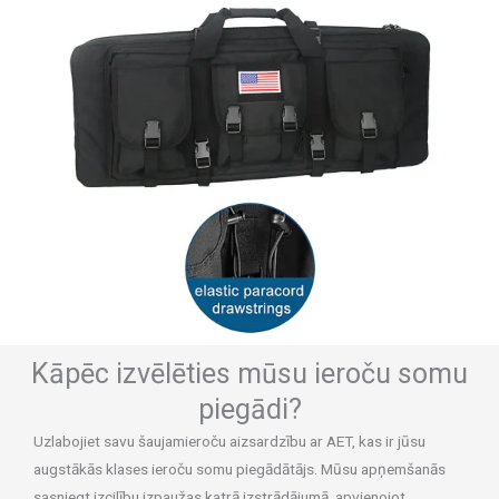
Kāpēc izvēlēties mūsu ieroču somu
piegādi?
Uzlabojiet savu šaujamieroču aizsardzību ar AET, kas ir jūsu
augstākās klases ieroču somu piegādātājs. Mūsu apņemšanās
sasniegt izcilību izpaužas katrā izstrādājumā, apvienojot