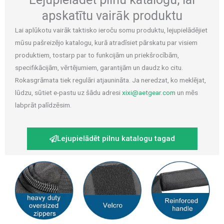
apskatītu vairāk produktu
Lai aplūkotu vairāk taktisko ieroču somu produktu, lejupielādējiet
mūsu pašreizējo katalogu, kurā atradīsiet pārskatu par visiem
produktiem, tostarp par to funkcijām un priekšrocībām,
specifikācijām, vērtējumiem, garantijām un daudz ko citu.
Rokasgrāmata tiek regulāri atjaunināta. Ja neredzat, ko meklējat,
lūdzu, sūtiet e-pastu uz šādu adresi
xixi@aetgear.com
un mēs
labprāt palīdzēsim.
Lejupielādēt pilnu katalogu tagad