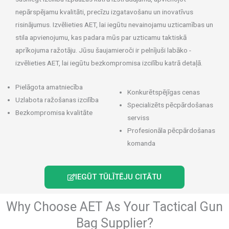
nepārspējamu kvalitāti, precīzu izgatavošanu un inovatīvus
risinājumus. Izvēlieties AET, lai iegūtu nevainojamu uzticamības un
stila apvienojumu, kas padara mūs par uzticamu taktiskā
aprīkojuma ražotāju. Jūsu šaujamieroči ir pelnījuši labāko -
izvēlieties AET, lai iegūtu bezkompromisa izcilību katrā detaļā.
Pielāgota amatniecība
Konkurētspējīgas cenas
Uzlabota ražošanas izcilība
Specializēts pēcpārdošanas
Bezkompromisa kvalitāte
serviss
Profesionāla pēcpārdošanas
komanda
IEGŪT TŪLĪTĒJU CITĀTU
Why Choose AET As Your Tactical Gun
Bag Supplier?