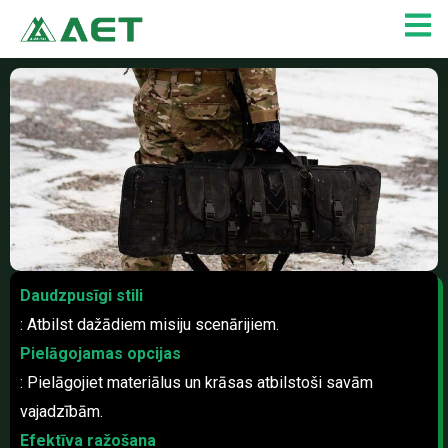
Skip
to
content
Daudzpusīgi stili
: Atbilst dažādiem misiju scenārijiem.
Pielāgojamas opcijas
: Pielāgojiet materiālus un krāsas atbilstoši savām
vajadzībām.
Efektīva ražošana