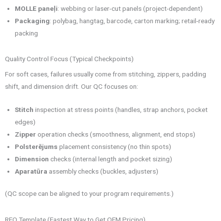
MOLLE paneļi
: webbing or laser-cut panels (project-dependent)
Packaging
: polybag, hangtag, barcode, carton marking; retail-ready
packing
Quality Control Focus (Typical Checkpoints)
For soft cases, failures usually come from stitching, zippers, padding
shift, and dimension drift. Our QC focuses on:
Stitch
inspection at stress points (handles, strap anchors, pocket
edges)
Zipper
operation checks (smoothness, alignment, end stops)
Polsterējums
placement consistency (no thin spots)
Dimension
checks (internal length and pocket sizing)
Aparatūra
assembly checks (buckles, adjusters)
(QC scope can be aligned to your program requirements.)
RFQ Template (Fastest Way to Get OEM Pricing)