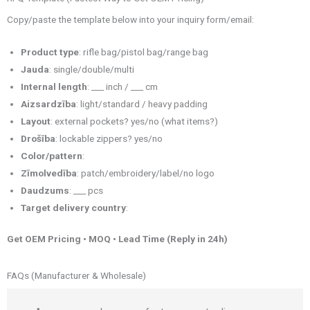
Copy/paste the template below into your inquiry form/email:
Product type
: rifle bag/pistol bag/range bag
Jauda
: single/double/multi
Internal length
: ___ inch / ___ cm
Aizsardzība
: light/standard / heavy padding
Layout
: external pockets? yes/no (what items?)
Drošība
: lockable zippers? yes/no
Color/pattern
:
Zīmolvedība
: patch/embroidery/label/no logo
Daudzums
: ___ pcs
Target delivery country
:
Get OEM Pricing • MOQ • Lead Time (Reply in 24h)
FAQs (Manufacturer & Wholesale)