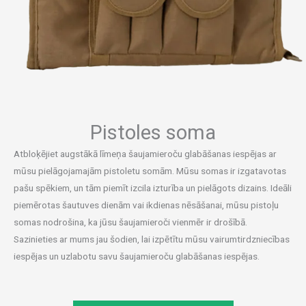
Pistoles soma
Atbloķējiet augstākā līmeņa šaujamieroču glabāšanas iespējas ar
mūsu pielāgojamajām pistoletu somām. Mūsu somas ir izgatavotas
pašu spēkiem, un tām piemīt izcila izturība un pielāgots dizains. Ideāli
piemērotas šautuves dienām vai ikdienas nēsāšanai, mūsu pistoļu
somas nodrošina, ka jūsu šaujamieroči vienmēr ir drošībā.
Sazinieties ar mums jau šodien, lai izpētītu mūsu vairumtirdzniecības
iespējas un uzlabotu savu šaujamieroču glabāšanas iespējas.