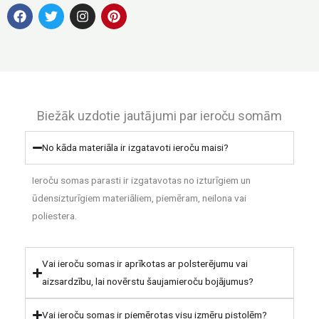
F
T
I
P
a
w
n
i
c
i
s
n
e
t
t
t
b
t
a
e
o
e
g
r
o
r
r
e
k
a
s
m
t
Biežāk uzdotie jautājumi par ieroču somām
No kāda materiāla ir izgatavoti ieroču maisi?
Ieroču somas parasti ir izgatavotas no izturīgiem un
ūdensizturīgiem materiāliem, piemēram, neilona vai
poliestera.
Vai ieroču somas ir aprīkotas ar polsterējumu vai
aizsardzību, lai novērstu šaujamieroču bojājumus?
Vai ieroču somas ir piemērotas visu izmēru pistolēm?