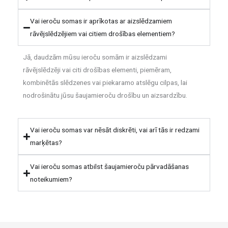
Vai ieroču somas ir aprīkotas ar aizslēdzamiem
rāvējslēdzējiem vai citiem drošības elementiem?
Jā, daudzām mūsu ieroču somām ir aizslēdzami
rāvējslēdzēji vai citi drošības elementi, piemēram,
kombinētās slēdzenes vai piekaramo atslēgu cilpas, lai
nodrošinātu jūsu šaujamieroču drošību un aizsardzību.
Vai ieroču somas var nēsāt diskrēti, vai arī tās ir redzami
marķētas?
Vai ieroču somas atbilst šaujamieroču pārvadāšanas
noteikumiem?