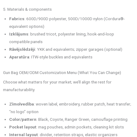
5. Materials & components
Fabrics
: 600D/900D polyester, 500D/1000D nylon (Cordura®-
equivalent options)
Izklājums
: brushed tricot, polyester lining, hook-and-loop
compatible panels
Rāvējslēdzēji
: YKK and equivalents; zipper garages (optional)
Aparatūra
: ITW-style buckles and equivalents
Gun Bag OEM/ODM Customization Menu (What You Can Change)
Choose what matters for your market; we’ll align the rest for
manufacturability.
Zīmolvedība
: woven label, embroidery, rubber patch, heat transfer;
“no logo” option
Color/pattern
: Black, Coyote, Ranger Green, camouflage printing
Pocket layout
: mag pouches, admin pockets, cleaning kit slots
Internal layout
: divider, retention straps, elastic organizers