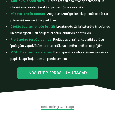
Taktisko ieroču futrāļi
: Paredzēts drošai transportēšanai un
glabāšanai, nodrošinot šaujamieroču aizsardzību.
Mīksto ieroču somas
: Viegls un izturīgs, lieliski piemērots ērtai
pārnēsāšanai un ātrai piekļuvei.
Cietās čaulas ieroču futrāļi
: Izgatavots tā, lai izturētu triecienus
un aizsargātu jūsu šaujamieročus jebkuros apstākļos.
Pielāgotas ieroču somas
: Pielāgots dizains, kas atbilst jūsu
īpašajām vajadzībām, ar materiālu un izmēru izvēles iespējām.
MOLLE saderīgas somas
: Daudzpusīgas stiprinājuma iespējas
papildu aprīkojumam un piederumiem.
NOSŪTĪT PIEPRASĪJUMU TAGAD
Best-selling Gun Bags