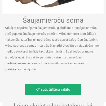
Šaujamieroču soma
Atklājiet nepārspējamu šaujamieroču glabāšanas iespējas ar mūsu
pielāgojamajām šaujamieroču somām. Mūsu somas ir izstrādātas
maksimālai izturībai un nodrošina izcilu aizsardzību jūsu šautenēm.
Mūsu šautenes somas ir izstrādātas atbilstoši jūsu vajadzībām - no
medību ekskursijām līdz taktiskām misijām. Sazinieties ar mums
tagad, lai uzzinātu vairāk par mūsu vairumtirdzniecības
piedāvājumiem un revolucionāri mainītu savu šaujamieroču
glabāšanas risinājumu.
Iegūt tūlītēju citātu
Lejupielādēt pilnu katalogu, lai