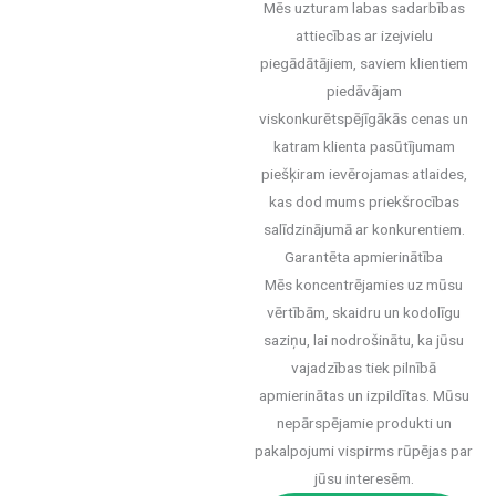
Mēs uzturam labas sadarbības
attiecības ar izejvielu
piegādātājiem, saviem klientiem
piedāvājam
viskonkurētspējīgākās cenas un
katram klienta pasūtījumam
piešķiram ievērojamas atlaides,
kas dod mums priekšrocības
salīdzinājumā ar konkurentiem.
Garantēta apmierinātība
Mēs koncentrējamies uz mūsu
vērtībām, skaidru un kodolīgu
saziņu, lai nodrošinātu, ka jūsu
vajadzības tiek pilnībā
apmierinātas un izpildītas. Mūsu
nepārspējamie produkti un
pakalpojumi vispirms rūpējas par
jūsu interesēm.