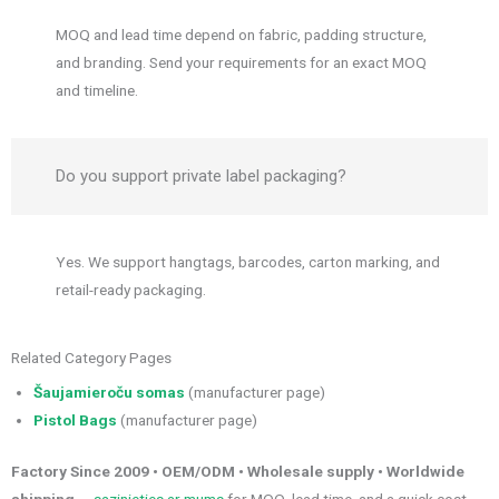
MOQ and lead time depend on fabric, padding structure,
and branding. Send your requirements for an exact MOQ
and timeline.
Do you support private label packaging?
Yes. We support hangtags, barcodes, carton marking, and
retail-ready packaging.
Related Category Pages
Šaujamieroču somas
(manufacturer page)
Pistol Bags
(manufacturer page)
Factory Since 2009 • OEM/ODM • Wholesale supply • Worldwide
shipping
—
sazinieties ar mums
for MOQ, lead time, and a quick cost