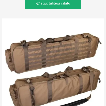
Iegūt tūlītēju citātu