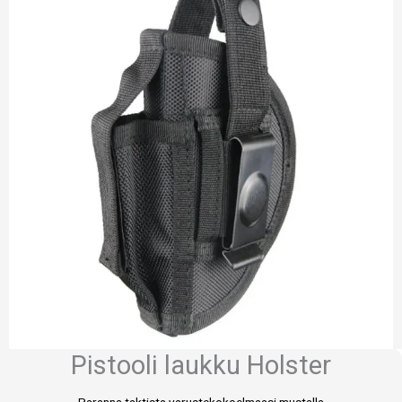
Pistooli laukku Holster
Paranna taktista varustekokoelmaasi mustalla