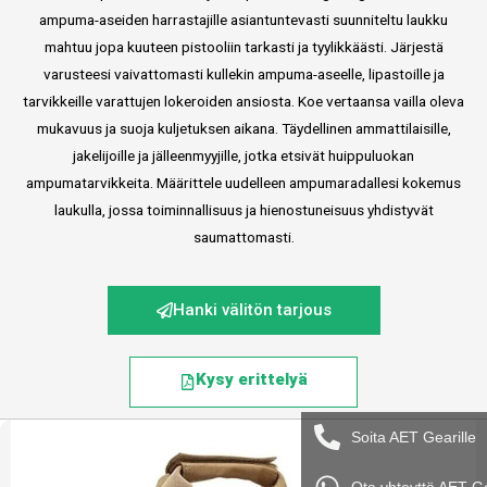
ampuma-aseiden harrastajille asiantuntevasti suunniteltu laukku
mahtuu jopa kuuteen pistooliin tarkasti ja tyylikkäästi. Järjestä
varusteesi vaivattomasti kullekin ampuma-aseelle, lipastoille ja
tarvikkeille varattujen lokeroiden ansiosta. Koe vertaansa vailla oleva
mukavuus ja suoja kuljetuksen aikana. Täydellinen ammattilaisille,
jakelijoille ja jälleenmyyjille, jotka etsivät huippuluokan
ampumatarvikkeita. Määrittele uudelleen ampumaradallesi kokemus
laukulla, jossa toiminnallisuus ja hienostuneisuus yhdistyvät
saumattomasti.
Hanki välitön tarjous
Kysy erittelyä
Soita AET Gearille