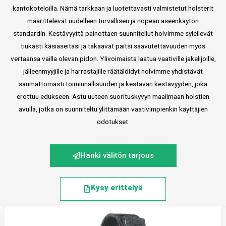
kantokoteloilla. Nämä tarkkaan ja luotettavasti valmistetut holsterit
määrittelevät uudelleen turvallisen ja nopean aseenkäytön
standardin. Kestävyyttä painottaen suunnitellut holvimme syleilevät
tiukasti käsiaseitasi ja takaavat paitsi saavutettavuuden myös
vertaansa vailla olevan pidon. Ylivoimaista laatua vaativille jakelijoille,
jälleenmyyjille ja harrastajille räätälöidyt holvimme yhdistävät
saumattomasti toiminnallisuuden ja kestävän kestävyyden, joka
erottuu edukseen. Astu uuteen suorituskyvyn maailmaan holstien
avulla, jotka on suunniteltu ylittämään vaativimpienkin käyttäjien
odotukset.
Hanki välitön tarjous
Kysy erittelyä