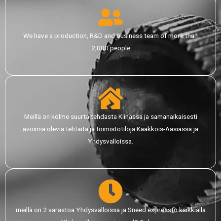
We have a production, R&D and business team of more than
2,000 people
Meillä on kolme suurta tehdasta Kiinassa ja samanaikaisesti
avoinna olevia tehtaita ja toimistotiloja Kaakkois-Aasiassa ja
Yhdysvalloissa.
meillä on 2 varastoa Yhdysvalloissa ja Sneed expressto kaikkialla