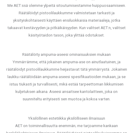
Me AET:ssä olemme ylpeitä sitoutumisestamme huippuosaamiseen.
Räätälöidyt pistoolilaukkumme valmistetaan tarkasti ja
yksityiskohtaisesti käyttäen ensiluokkaisia materiaaleja, jotka
takaavat kestävyyden ja pitkäikäisyyden. Kun valitset AET:n, valitset
käsityötaidon tason, joka ylittää odotukset.
Räätälöity ampuma-aseesi ominaisuuksien mukaan
Ymmärrämme, että jokainen ampuma-ase on ainutlaatuinen, ja
räätälöidyt pistoolilaukkumme heijastavat tätä ymmärrystä. Jokainen
laukku räätälöidään ampuma-aseesi spesifikaatioiden mukaan, ja se
istuu tiukasti ja turvallisesti, mikä estää tarpeettoman liikkumisen
kuljetuksen aikana. Aseesi ansaitsee kantolaitteen, joka on
suunniteltu erityisesti sen muotoa ja kokoa varten.
Yksilöllinen estetiikka yksilölliseen ilmaisuun
AET on toiminnallisuutta enemmän; me tarjoamme kankaan