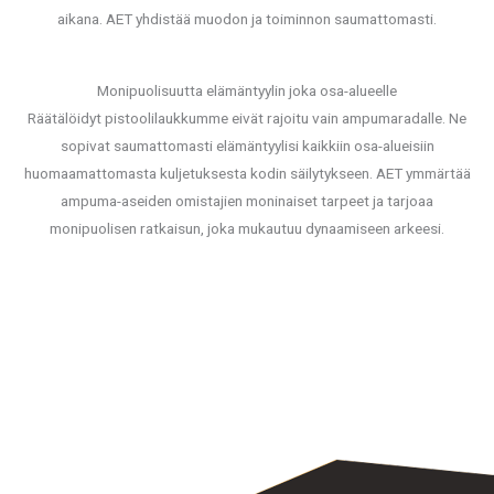
aikana. AET yhdistää muodon ja toiminnon saumattomasti.
Monipuolisuutta elämäntyylin joka osa-alueelle
Räätälöidyt pistoolilaukkumme eivät rajoitu vain ampumaradalle. Ne
sopivat saumattomasti elämäntyylisi kaikkiin osa-alueisiin
huomaamattomasta kuljetuksesta kodin säilytykseen. AET ymmärtää
ampuma-aseiden omistajien moninaiset tarpeet ja tarjoaa
monipuolisen ratkaisun, joka mukautuu dynaamiseen arkeesi.