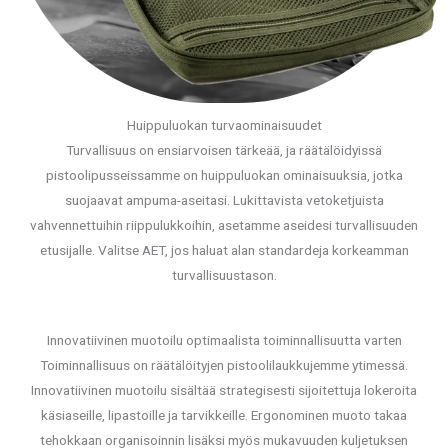
Huippuluokan turvaominaisuudet
Turvallisuus on ensiarvoisen tärkeää, ja räätälöidyissä
pistoolipusseissamme on huippuluokan ominaisuuksia, jotka
suojaavat ampuma-aseitasi. Lukittavista vetoketjuista
vahvennettuihin riippulukkoihin, asetamme aseidesi turvallisuuden
etusijalle. Valitse AET, jos haluat alan standardeja korkeamman
turvallisuustason.
Innovatiivinen muotoilu optimaalista toiminnallisuutta varten
Toiminnallisuus on räätälöityjen pistoolilaukkujemme ytimessä.
Innovatiivinen muotoilu sisältää strategisesti sijoitettuja lokeroita
käsiaseille, lipastoille ja tarvikkeille. Ergonominen muoto takaa
tehokkaan organisoinnin lisäksi myös mukavuuden kuljetuksen