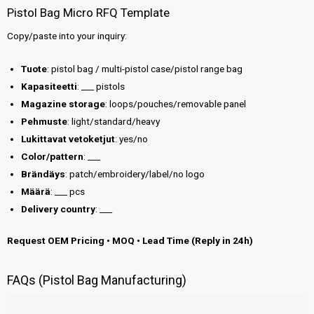
Pistol Bag Micro RFQ Template
Copy/paste into your inquiry:
Tuote
: pistol bag / multi-pistol case/pistol range bag
Kapasiteetti
: ___ pistols
Magazine storage
: loops/pouches/removable panel
Pehmuste
: light/standard/heavy
Lukittavat vetoketjut
: yes/no
Color/pattern
: ___
Brändäys
: patch/embroidery/label/no logo
Määrä
: ___ pcs
Delivery country
: ___
Request OEM Pricing • MOQ • Lead Time (Reply in 24h)
FAQs (Pistol Bag Manufacturing)