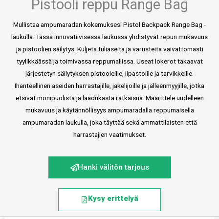
Pistooli reppu Range Bag
Mullistaa ampumaradan kokemuksesi Pistol Backpack Range Bag -
laukulla. Tässä innovatiivisessa laukussa yhdistyvät repun mukavuus
ja pistoolien säilytys. Kuljeta tuliaseita ja varusteita vaivattomasti
tyylikkäässä ja toimivassa reppumallissa. Useat lokerot takaavat
järjestetyn säilytyksen pistooleille, lipastoille ja tarvikkeille.
Ihanteellinen aseiden harrastajille, jakelijoille ja jälleenmyyjille, jotka
etsivät monipuolista ja laadukasta ratkaisua. Määrittele uudelleen
mukavuus ja käytännöllisyys ampumaradalla reppumaisella
ampumaradan laukulla, joka täyttää sekä ammattilaisten että
harrastajien vaatimukset.
Hanki välitön tarjous
Kysy erittelyä