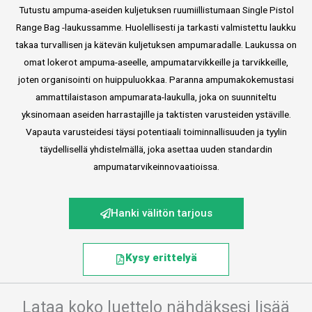
Tutustu ampuma-aseiden kuljetuksen ruumiillistumaan Single Pistol
Range Bag -laukussamme. Huolellisesti ja tarkasti valmistettu laukku
takaa turvallisen ja kätevän kuljetuksen ampumaradalle. Laukussa on
omat lokerot ampuma-aseelle, ampumatarvikkeille ja tarvikkeille,
joten organisointi on huippuluokkaa. Paranna ampumakokemustasi
ammattilaistason ampumarata-laukulla, joka on suunniteltu
yksinomaan aseiden harrastajille ja taktisten varusteiden ystäville.
Vapauta varusteidesi täysi potentiaali toiminnallisuuden ja tyylin
täydellisellä yhdistelmällä, joka asettaa uuden standardin
ampumatarvikeinnovaatioissa.
Hanki välitön tarjous
Kysy erittelyä
Lataa koko luettelo nähdäksesi lisää