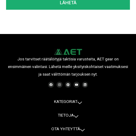
LÄHETÄ
Jos tarvitset räätälöityjä taktisia varusteita, AET gear on
ensimmäinen valintasi. Lähetä meille yksityiskohtaiset vaatimuksesi
ja saat välittömän tarjouksen nyt.
F
I
P
Y
L
a
n
i
o
i
c
s
n
u
n
e
t
t
t
k
b
a
e
u
e
o
g
r
b
d
o
r
e
e
i
KATEGORIAT
k
a
s
n
m
t
TIETOJA
OTA YHTEYTTÄ