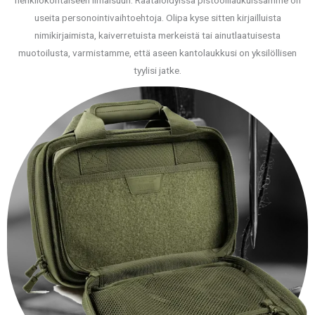
henkilökohtaiseen ilmaisuun. Räätälöidyissä pistoolilaukuissamme on
useita personointivaihtoehtoja. Olipa kyse sitten kirjailluista
nimikirjaimista, kaiverretuista merkeistä tai ainutlaatuisesta
muotoilusta, varmistamme, että aseen kantolaukkusi on yksilöllisen
tyylisi jatke.