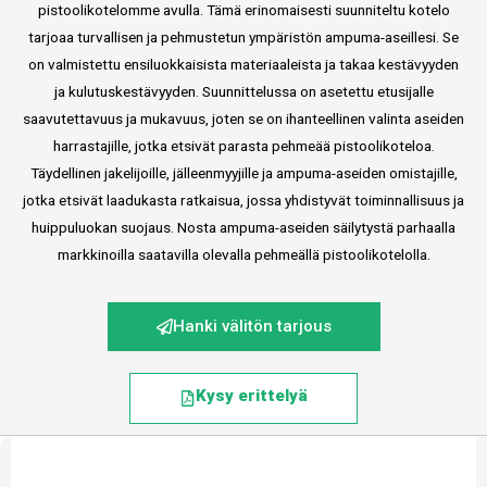
pistoolikotelomme avulla. Tämä erinomaisesti suunniteltu kotelo
tarjoaa turvallisen ja pehmustetun ympäristön ampuma-aseillesi. Se
on valmistettu ensiluokkaisista materiaaleista ja takaa kestävyyden
ja kulutuskestävyyden. Suunnittelussa on asetettu etusijalle
saavutettavuus ja mukavuus, joten se on ihanteellinen valinta aseiden
harrastajille, jotka etsivät parasta pehmeää pistoolikoteloa.
Täydellinen jakelijoille, jälleenmyyjille ja ampuma-aseiden omistajille,
jotka etsivät laadukasta ratkaisua, jossa yhdistyvät toiminnallisuus ja
huippuluokan suojaus. Nosta ampuma-aseiden säilytystä parhaalla
markkinoilla saatavilla olevalla pehmeällä pistoolikotelolla.
Hanki välitön tarjous
Kysy erittelyä