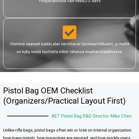
Yhdysvalloissa vain need2-3 davs
Olemme saaneet kaikki alan tarvittavat tuotesertifikaatit, ja meillä
on kyky viedä tuotteita mihin tahansa maahan maailmassa.
Pistol Bag OEM Checklist
(Organizers/Practical Layout First)
AET Pistol Bag R&D Director-Mike Chen
Unlike rifle bags, pistol bags often win or lose on internal organization:
how many pistols, how magazines are secured, and how quickly users