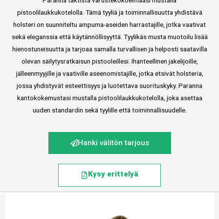
pistoolilaukkukotelolla. Tämä tyyliä ja toiminnallisuutta yhdistävä
holsteri on suunniteltu ampuma-aseiden harrastajille, jotka vaativat
sekä eleganssia että käytännöllisyyttä. Tyylikäs musta muotoilu lisää
hienostuneisuutta ja tarjoaa samalla turvallisen ja helposti saatavilla
olevan säilytysratkaisun pistooleillesi. Ihanteellinen jakelijoille,
jälleenmyyjille ja vaativille aseenomistajille, jotka etsivät holsteria,
jossa yhdistyvät esteettisyys ja luotettava suorituskyky. Paranna
kantokokemustasi mustalla pistoolilaukkukotelolla, joka asettaa
uuden standardin sekä tyylille että toiminnallisuudelle.
Hanki välitön tarjous
Kysy erittelyä