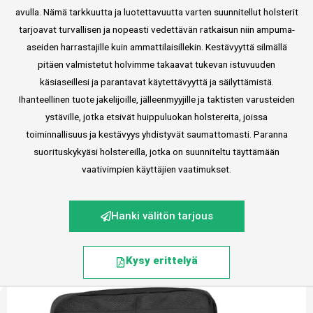
avulla. Nämä tarkkuutta ja luotettavuutta varten suunnitellut holsterit
tarjoavat turvallisen ja nopeasti vedettävän ratkaisun niin ampuma-
aseiden harrastajille kuin ammattilaisillekin. Kestävyyttä silmällä
pitäen valmistetut holvimme takaavat tukevan istuvuuden
käsiaseillesi ja parantavat käytettävyyttä ja säilyttämistä.
Ihanteellinen tuote jakelijoille, jälleenmyyjille ja taktisten varusteiden
ystäville, jotka etsivät huippuluokan holstereita, joissa
toiminnallisuus ja kestävyys yhdistyvät saumattomasti. Paranna
suorituskykyäsi holstereilla, jotka on suunniteltu täyttämään
vaativimpien käyttäjien vaatimukset.
Hanki välitön tarjous
Kysy erittelyä