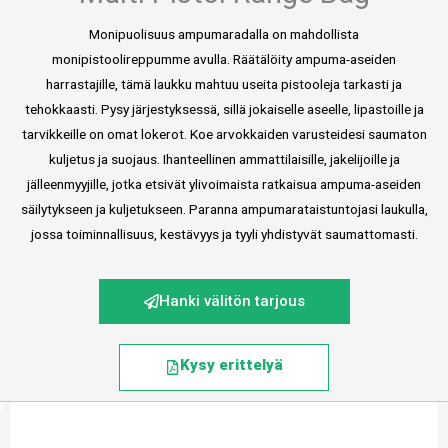
Monipuolisuus ampumaradalla on mahdollista
monipistoolireppumme avulla. Räätälöity ampuma-aseiden
harrastajille, tämä laukku mahtuu useita pistooleja tarkasti ja
tehokkaasti. Pysy järjestyksessä, sillä jokaiselle aseelle, lipastoille ja
tarvikkeille on omat lokerot. Koe arvokkaiden varusteidesi saumaton
kuljetus ja suojaus. Ihanteellinen ammattilaisille, jakelijoille ja
jälleenmyyjille, jotka etsivät ylivoimaista ratkaisua ampuma-aseiden
säilytykseen ja kuljetukseen. Paranna ampumarataistuntojasi laukulla,
jossa toiminnallisuus, kestävyys ja tyyli yhdistyvät saumattomasti.
Hanki välitön tarjous
Kysy erittelyä