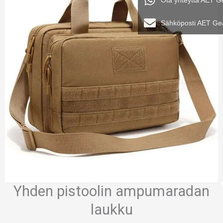
Ota yhteyttä AET G
Sähköposti AET Ge
Yhden pistoolin ampumaradan
laukku