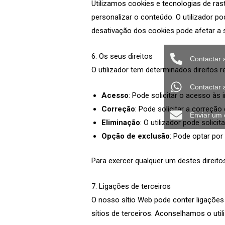
Utilizamos cookies e tecnologias de ras
personalizar o conteúdo. O utilizador p
desativação dos cookies pode afetar a s
6. Os seus direitos
Contactar 
O utilizador tem determinados direitos 
Contactar
Acesso
: Pode solicitar o acesso às
Correção
: Pode solicitar a correçã
Enviar um 
Eliminação
: O utilizador pode solic
Opção de exclusão
: Pode optar po
Para exercer qualquer um destes direit
7. Ligações de terceiros
O nosso sítio Web pode conter ligações
sítios de terceiros. Aconselhamos o utili