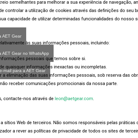
treio semelhantes para melhorar a sua experiência de navegação, an
ode controlar a utilização de cookies através das definições do seu
ua capacidade de utilizar determinadas funcionalidades do nosso s
a AET Gear
relativamente às suas informações pessoais, incluindo:
 a AET Gear no WhatsApp
 informações pessoais que temos sobre si.
o de quaisquer informações inexactas ou incompletas.
e-mail para a AET Gear
itar a eliminação das suas informações pessoais, sob reserva das obr
r não receber comunicações promocionais da nossa parte.
os, contacte-nos através de
leon@aetgear.com
.
 a sítios Web de terceiros. Não somos responsáveis pelas práticas
zador a rever as políticas de privacidade de todos os sites de terceir