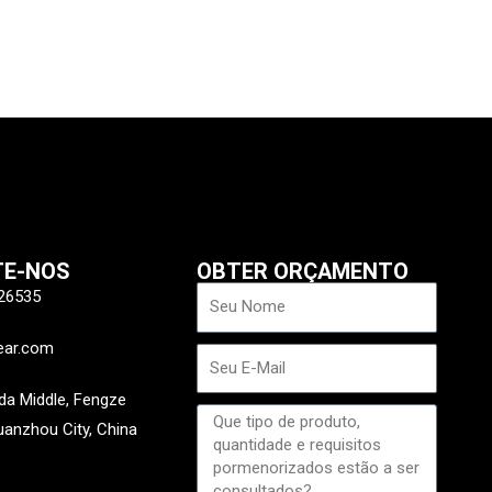
TE-NOS
OBTER ORÇAMENTO
Nome
26535
ear.com
E-
mail
a Middle, Fengze
Mensagem
Quanzhou City, China