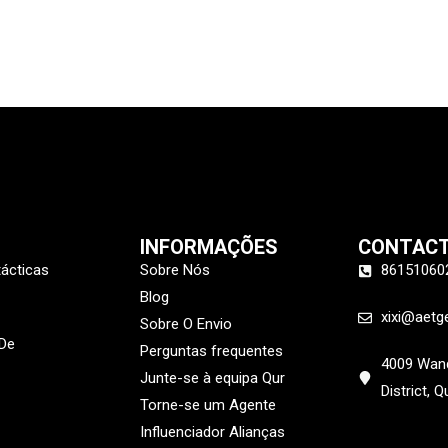
INFORMAÇÕES
CONTAC
tácticas
Sobre Nós
86151060
Blog
xixi@aetg
Sobre O Envio
 De
Perguntas frequentes
4009 Wand
Junte-se à equipa Qur
District, 
Torne-se um Agente
Influenciador Alianças