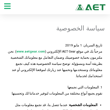
خطي
لى
لمحتوى
سياسة الخصوصية
تاريخ السريان: 1 مايو 2019
مرحباً بك في موقع AET Gear الإلكتروني (
www.aetgear.com
). نحن
ملتزمون بحماية خصوصيتك وضمان التعامل مع معلوماتك الشخصية
بطريقة آمنة ومسؤولة. توضح سياسة الخصوصية هذه كيف نجمع
معلوماتك ونستخدمها ونحميها عند زيارتك لموقعنا الإلكتروني أو عند
استخدامك لخدماتنا.
1. المعلومات التي نجمعها
نقوم بجمع أنواع مختلفة من المعلومات لتوفير خدماتنا لك وتحسينها:
المعلومات الشخصية
: عندما تتصل بنا، قد نجمع معلومات مثل