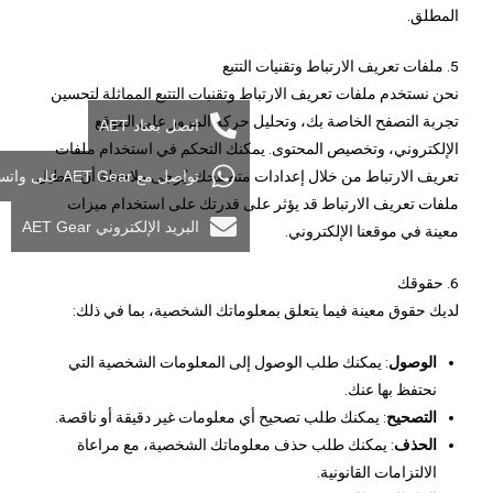
المطلق.
5. ملفات تعريف الارتباط وتقنيات التتبع
نحن نستخدم ملفات تعريف الارتباط وتقنيات التتبع المماثلة لتحسين
تجربة التصفح الخاصة بك، وتحليل حركة المرور على الموقع
اتصل بعتاد AET
الإلكتروني، وتخصيص المحتوى. يمكنك التحكم في استخدام ملفات
تواصل مع AET Gear على واتساب
تعريف الارتباط من خلال إعدادات متصفحك. يُرجى ملاحظة أن تعطيل
ملفات تعريف الارتباط قد يؤثر على قدرتك على استخدام ميزات
البريد الإلكتروني AET Gear
معينة في موقعنا الإلكتروني.
6. حقوقك
لديك حقوق معينة فيما يتعلق بمعلوماتك الشخصية، بما في ذلك:
الوصول
: يمكنك طلب الوصول إلى المعلومات الشخصية التي
نحتفظ بها عنك.
التصحيح
: يمكنك طلب تصحيح أي معلومات غير دقيقة أو ناقصة.
الحذف
: يمكنك طلب حذف معلوماتك الشخصية، مع مراعاة
الالتزامات القانونية.