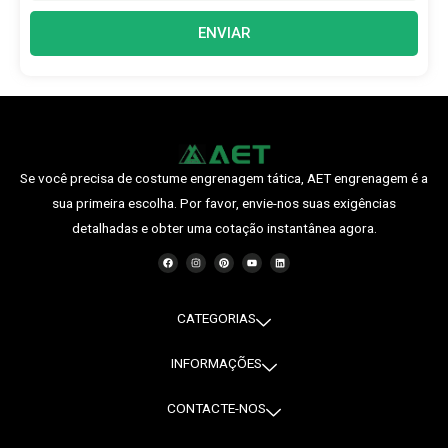
ENVIAR
Se você precisa de costume engrenagem tática, AET engrenagem é a
sua primeira escolha. Por favor, envie-nos suas exigências
detalhadas e obter uma cotação instantânea agora.
F
I
P
Y
O
a
n
i
o
L
c
s
n
u
i
e
t
t
t
n
b
a
e
u
k
o
g
r
b
e
o
r
e
e
d
CATEGORIAS
k
a
s
i
m
t
n
INFORMAÇÕES
CONTACTE-NOS