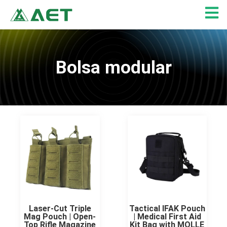
Skip
to
content
Bolsa modular
Página
Página
Página
Laser-Cut Triple
Tactical IFAK Pouch
Mag Pouch | Open-
| Medical First Aid
Top Rifle Magazine
Kit Bag with MOLLE