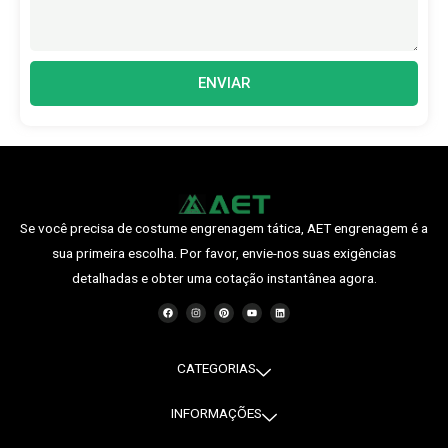
ENVIAR
Se você precisa de costume engrenagem tática, AET engrenagem é a
sua primeira escolha. Por favor, envie-nos suas exigências
detalhadas e obter uma cotação instantânea agora.
F
I
P
Y
O
a
n
i
o
L
c
s
n
u
i
e
t
t
t
n
b
a
e
u
k
o
g
r
b
e
o
r
e
e
d
CATEGORIAS
k
a
s
i
m
t
n
INFORMAÇÕES