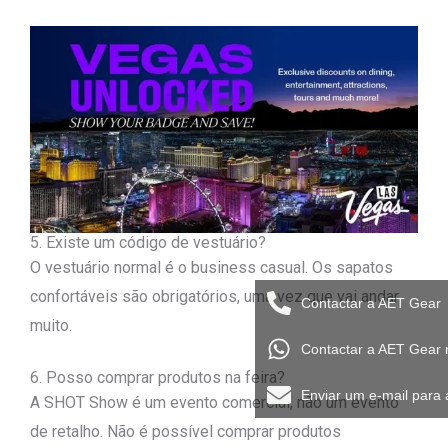
5. Existe um código de vestuário?
O vestuário normal é o business casual. Os sapatos
confortáveis são obrigatórios, uma vez que vai andar
Contactar a AET Gear
muito.
Contactar a AET Gear
6. Posso comprar produtos na feira?
Enviar um e-mail para
A SHOT Show é um evento comercial, não um evento
de retalho. Não é possível comprar produtos