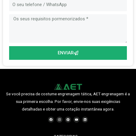
Mensagem
ENVIAR
Se você precisa de costume engrenagem tática, AET engrenagem é a
sua primeira escolha. Por favor, envie-nos suas exigências
detalhadas e obter uma cotação instantânea agora.
F
I
P
Y
O
a
n
i
o
L
c
s
n
u
i
e
t
t
t
n
b
a
e
u
k
o
g
r
b
e
o
r
e
e
d