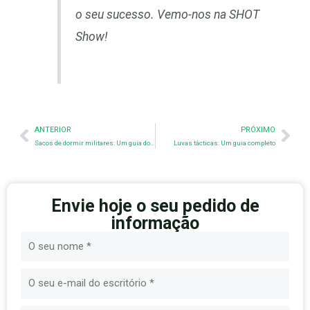
o seu sucesso. Vemo-nos na SHOT
Show!
Anterior
Nex
ANTERIOR
PRÓXIMO
Sacos de dormir militares: Um guia do fabricante
Luvas tácticas: Um guia completo
Envie hoje o seu pedido de
informação
Nome
E-
mail